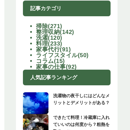
記事カテゴリ
掃除(271)
整理収納(142)
洗濯(120)
料理(233)
家事代行(91)
ライフスタイル(50)
コラム(15)
家事の仕事(92)
人気記事ランキング
洗濯物の夜干しにはどんなメ
リットとデメリットがある？
できたて料理！冷蔵庫に入れ
ていいのは何度から？粗熱を