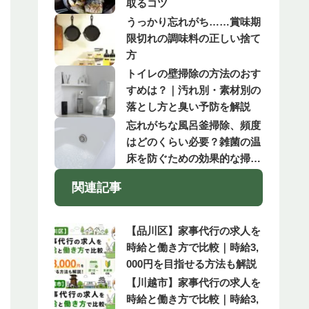
取るコツ
うっかり忘れがち……賞味期
限切れの調味料の正しい捨て
方
トイレの壁掃除の方法のおす
すめは？｜汚れ別・素材別の
落とし方と臭い予防を解説
忘れがちな風呂釜掃除、頻度
はどのくらい必要？雑菌の温
床を防ぐための効果的な掃除
方法とは
関連記事
【品川区】家事代行の求人を
時給と働き方で比較｜時給3,
000円を目指せる方法も解説
【川越市】家事代行の求人を
時給と働き方で比較｜時給3,