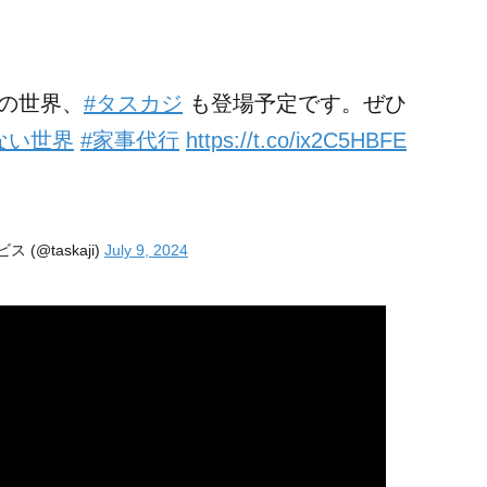
スの世界、
#タスカジ
も登場予定です。ぜひ
ない世界
#家事代行
https://t.co/ix2C5HBFE
(@taskaji)
July 9, 2024