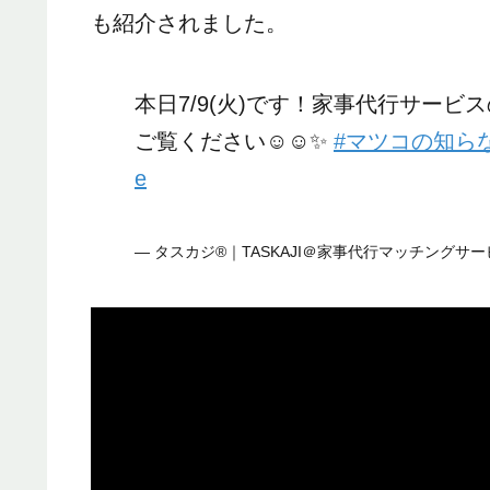
も紹介されました。
本日7/9(火)です！家事代行サービ
ご覧ください☺️☺️✨
#マツコの知ら
e
— タスカジ®｜TASKAJI＠家事代行マッチングサービス 