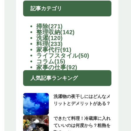
記事カテゴリ
掃除(271)
整理収納(142)
洗濯(120)
料理(233)
家事代行(91)
ライフスタイル(50)
コラム(15)
家事の仕事(92)
人気記事ランキング
洗濯物の夜干しにはどんなメ
リットとデメリットがある？
できたて料理！冷蔵庫に入れ
ていいのは何度から？粗熱を