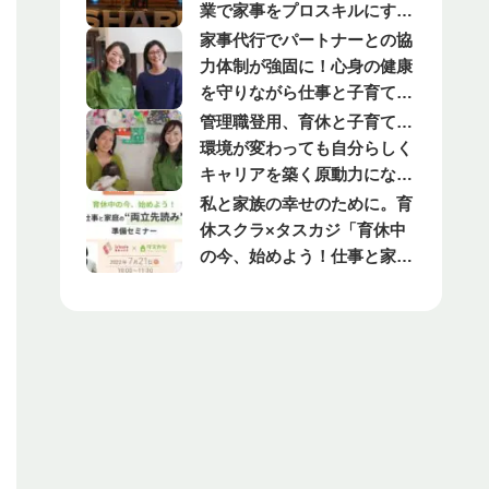
トレポート（後編）
業で家事をプロスキルにす
る」シェアフェス2022イベン
家事代行でパートナーとの協
トレポート（前編）
力体制が強固に！心身の健康
を守りながら仕事と子育てを
両立するコツとは【タスカジ
管理職登用、育休と子育て…
ユーザー×タスカジ代表対
環境が変わっても自分らしく
談】
キャリアを築く原動力になっ
たものとは【タスカジユーザ
私と家族の幸せのために。育
ー×タスカジ代表対談】
休スクラ×タスカジ「育休中
の今、始めよう！仕事と家庭
の”両立先読み”準備セミナ
ー」を開催