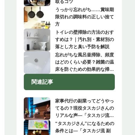
取るコツ
うっかり忘れがち……賞味期
限切れの調味料の正しい捨て
方
トイレの壁掃除の方法のおす
すめは？｜汚れ別・素材別の
落とし方と臭い予防を解説
忘れがちな風呂釜掃除、頻度
はどのくらい必要？雑菌の温
床を防ぐための効果的な掃除
方法とは
関連記事
家事代行の副業ってどうやっ
てるの？現役タスカジさんの
リアルな声—「タスカジ流
副業で家事をプロスキルにす
“タスカジさん”になるための
る」シェアフェス2022イベン
条件とは—「タスカジ流 副