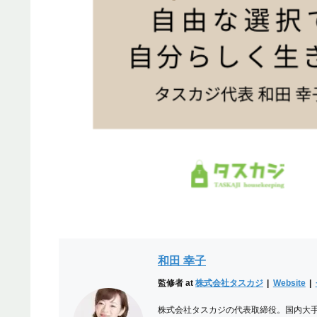
和田 幸子
監修者
at
株式会社タスカジ
|
Website
|
株式会社タスカジの代表取締役。国内大手I