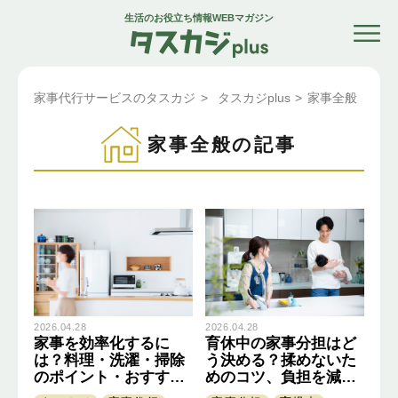
生活のお役立ち情報WEBマガジン
家事代行サービスのタスカジ
>
タスカジplus
>
家事全般
家事全般の記事
2026.04.28
2026.04.28
家事を効率化するに
育休中の家事分担はど
は？料理・洗濯・掃除
う決める？揉めないた
のポイント・おすすめ
めのコツ、負担を減ら
の時短家電も紹介
す方法