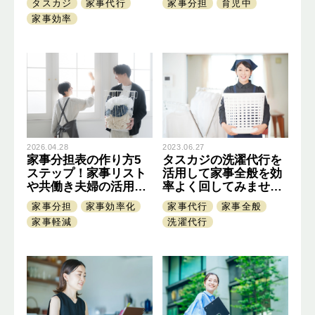
タスカジ
家事代行
家事分担
育児中
家事効率
2026.04.28
2023.06.27
家事分担表の作り方5
タスカジの洗濯代行を
ステップ！家事リスト
活用して家事全般を効
や共働き夫婦の活用ポ
率よく回してみません
イントを解説
か？
家事分担
家事効率化
家事代行
家事全般
家事軽減
洗濯代行