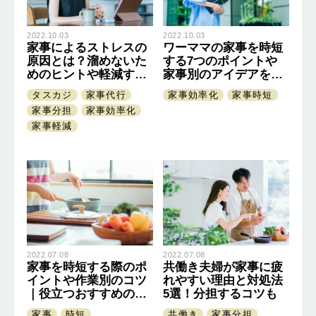
2022.10.03
2022.10.03
家事によるストレスの
ワーママの家事を時短
原因とは？溜めないた
する7つのポイントや
めのヒントや軽減する
家事別のアイデアを合
方法
わせて紹介
タスカジ
家事代行
家事効率化
家事時短
家事分担
家事効率化
家事軽減
2022.07.08
2022.07.08
家事を時短する際のポ
共働き夫婦が家事に疲
イントや作業別のコツ
れやすい理由と対処法
｜役立つおすすめの本
5選！分担するコツも
もご紹介
家事
時短
共働き
家事分担