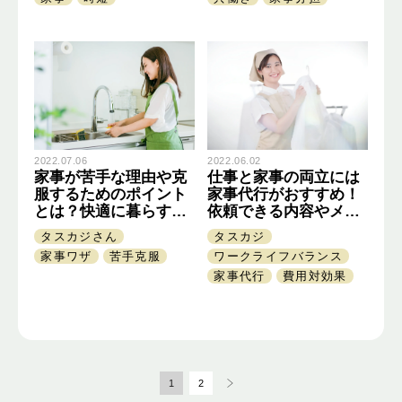
2022.07.06
2022.06.02
家事が苦手な理由や克
仕事と家事の両立には
服するためのポイント
家事代行がおすすめ！
とは？快適に暮らす5
依頼できる内容やメリ
つの方法を紹介
ットを解説
タスカジさん
タスカジ
家事ワザ
苦手克服
ワークライフバランス
家事代行
費用対効果
1
2