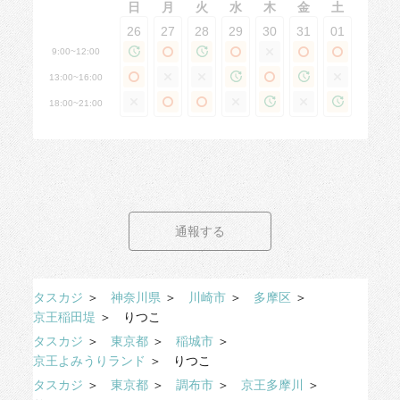
日
月
火
水
木
金
土
26
27
28
29
30
31
01
9:00~12:00
13:00~16:00
18:00~21:00
通報する
タスカジ
＞
神奈川県
＞
川崎市
＞
多摩区
＞
京王稲田堤
＞
りつこ
タスカジ
＞
東京都
＞
稲城市
＞
京王よみうりランド
＞
りつこ
タスカジ
＞
東京都
＞
調布市
＞
京王多摩川
＞