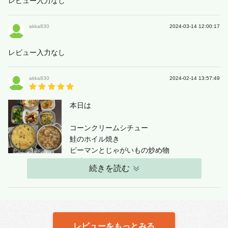
レビュー入力なし
akka830
2024-03-14 12:00:17
レビュー入力なし
akka830
2024-02-14 13:57:49
本日は
コーンクリームシチュー
鮭のホイル焼き
ピーマンとじゃがいもの炒め物
豚汁
続きを読む
ソーセージと野菜のポトフ
大学芋
野菜の甘酢煮
茹でブロッコリー
レビューをもっとみる