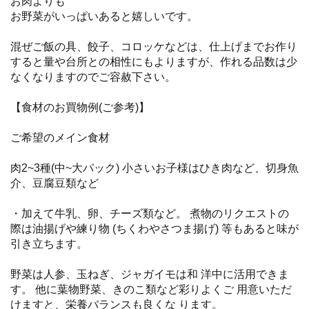
お肉よりも
お野菜がいっぱいあると嬉しいです。
混ぜご飯の具、餃子、コロッケなどは、仕上げまでお作り
すると量や台所との相性にもよりますが、作れる品数は少
なくなりますのでご容赦下さい。
【食材のお買物例(ご参考)】
ご希望のメイン食材
肉2~3種(中~大パック) 小さいお子様はひき肉など、切身魚
介、豆腐豆類など
・加えて牛乳、卵、チーズ類など。 煮物のリクエストの
際は油揚げや練り物 (ちくわやさつま揚げ) 等もあると味が
引き立ちます。
野菜は人参、玉ねぎ、ジャガイモは和 洋中に活用できま
す。 他に葉物野菜、きのこ類など彩りよくご 用意いただ
けますと、栄養バランスも良くな ります。