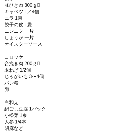
豚ひき肉 300ｇ
キャベツ 1／4個
ニラ 1束
餃子の皮 1袋
ニンニク 一片
しょうが 一片
オイスターソース
コロッケ
合挽き肉 200ｇ
玉ねぎ 1/2個
じゃがいも 3〜4個
パン粉
卵
白和え
絹ごし豆腐 1パック
小松菜 1束
人参 1/4本
胡麻など