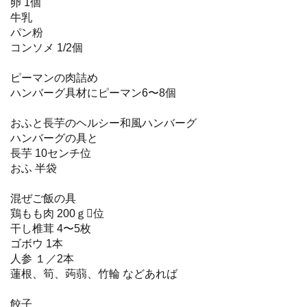
卵 1個
牛乳
パン粉
コンソメ 1/2個
ピーマンの肉詰め
ハンバーグ具材にピーマン6〜8個
おふと長芋のヘルシー和風ハンバーグ
ハンバーグの具と
長芋 10センチ位
おふ 半袋
混ぜご飯の具
鶏もも肉 200ｇ位
干し椎茸 4〜5枚
ゴボウ 1本
人参 １／2本
蓮根、筍、蒟蒻、竹輪 などあれば
餃子