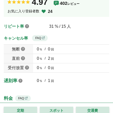
4.97
402
レビュー
お気に入り登録者数
24
リピート率
31 % / 15 人
キャンセル率
FAQ
無断
0
/
0
％
回
直前
0
/
2
％
回
受付放置
0
/
0
％
回
遅刻率
0
/
1
％
回
料金
FAQ
定期
スポット
交通費