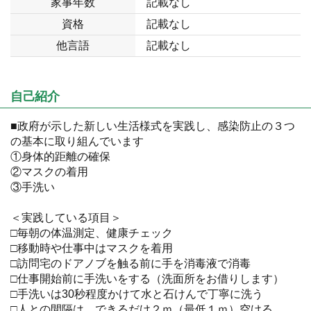
家事年数
記載なし
資格
記載なし
他言語
記載なし
自己紹介
■政府が示した新しい生活様式を実践し、感染防止の３つ
の基本に取り組んでいます
①身体的距離の確保
②マスクの着用
③手洗い
＜実践している項目＞
□毎朝の体温測定、健康チェック
□移動時や仕事中はマスクを着用
□訪問宅のドアノブを触る前に手を消毒液で消毒
□仕事開始前に手洗いをする（洗面所をお借りします）
□手洗いは30秒程度かけて水と石けんで丁寧に洗う
□人との間隔は、できるだけ２ｍ（最低１ｍ）空ける