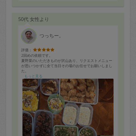
50代 女性より
つっちー。
評価：
2回めの依頼です。
夏野菜のいただきものが沢山あり、リクエストメニュー
が思いつかずに全て当日その場のお任せでお願いしまし
た。
かなりの無茶振りにも関わらず到着してすぐに手際良く
もっと見る
料理を始めてくださり、一切無駄がなくどんどんとお料
理が出来上がって行き感動です。
今回は
カボチャサラダ
チキンのマスタードソテー
チキンタルタル
肉団子
豚肉ピーマン炒め
肉じゃが