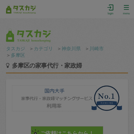
login
menu
タスカジ
＞
カテゴリ
＞
神奈川県
＞
川崎市
＞
多摩区
多摩区の家事代行・家政婦