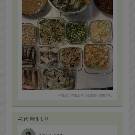
ります。
2. 定期契約キャンセル（定期契約のみ）
定期契約をキャンセルする場合、毎週定
またよろしくお願いいたします。
期は月2回まで隔週定期は月1回までキャ
ンセル料は発生しません。それ以上はキ
ャンセル料が発生します。
定期契約キャンセル料：
・1回につき1,200円※
・詳細ルールは、
こちら
を参照くださ
い。
※キャンセル料金の設定について：
※依頼者の依頼当時の主観的な感想です。
定期依頼1回（3時間）の金額とスポット
1回（3時間）依頼した場合の金額の差額
相当で料金設定されています。
40代 男性より
Natsu.com