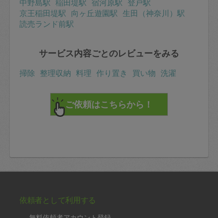
中野島駅
稲田堤駅
宿河原駅
登戸駅
京王稲田堤駅
向ヶ丘遊園駅
生田（神奈川）駅
読売ランド前駅
サービス内容ごとのレビューをみる
掃除
整理収納
料理
作り置き
買い物
洗濯
依頼者として利用する
無料依頼者アカウント登録