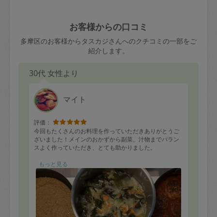
ード、5千円以上のアクセサリー、500円
害（たとえば、第三者の侵入など）が起
交通費全額
玉、など
きた場合は損害保険の対象外となるので
依頼者不在による当日キャンセル＝依頼
お客様からの口コミ
ご注意ください。
金額の100%＋交通費全額
多摩区のお客様からタスカジさんへのクチコミの一部をご
あわせてこちらも参照ください
：
初めて
紹介します。
利用します。注意しなくてはいけない点
※例：依頼日時／土曜日午前9時開始の場
はありますか？
30代 女性より
合、水曜日午前9時以降はキャンセル料が
発生
水曜日9時〜金曜日9時まで＝依頼料金の
マイト
50%
評価：
金曜日9時～土曜日8時まで＝依頼金額の
今回もたくさんのお料理を作っていただきありがとうご
100%
ざいました！メインのおかずから副菜、汁物までバラン
スよく作っていただき、とても助かりました。
土曜日8時〜実施時間＝依頼金額の100%
＋交通費全額
特に煮込みハンバーグと鯵の竜田揚げが家族に好評でし
もっと見る
た。また、副菜も種類が豊富で、野菜をたっぷり使って
依頼者不在による当日キャンセル＝依頼
いただけたのが嬉しかったです。
金額の100%＋交通費全額
時間内にこれだけたくさんの品数を作っていただき、後
片付けまで丁寧にしていただき本当に助かりました。冷
蔵庫いっぱいにお料理が並び、毎日の食事が楽しみにな