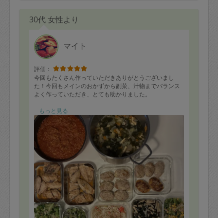
30代 女性より
マイト
評価：
今回もたくさん作っていただきありがとうございまし
た！今回もメインのおかずから副菜、汁物までバランス
よく作っていただき、とても助かりました。
特にほうれん草としらすの和え物は家族にも好評で、あ
もっと見る
っという間になくなるくらいたくさんいただきました。
食材がたくさんあったにもかかわらず、時間内にこれだ
け多くの品数を作っていただき、本当にありがとうござ
いました。野菜もたっぷり使っていただき、栄養バラン
スも考えられていて毎回安心してお願いできます。
今回も後片付けまで丁寧にしていただき、ありがとうご
ざいました。またよろしくお願いいたします。