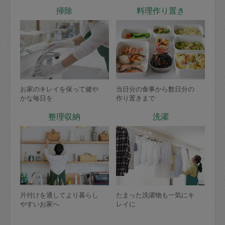
掃除
料理作り置き
お家のキレイを保って健や
当日分の食事から数日分の
かな毎日を
作り置きまで
整理収納
洗濯
片付けを通してより暮らし
たまった洗濯物も一気にキ
やすいお家へ
レイに