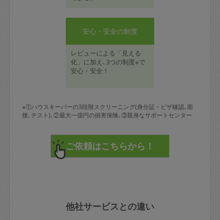
安心・安全の制度
レビューによる「見える
化」に加え､3つの制度※で
安心・安全！
※①ハウスキーパーの3段階スクリーニング(身分証・ビザ確認､面
接､テスト)､②最大一億円の損害保険､③親身なサポートセンター
他社サービスとの違い