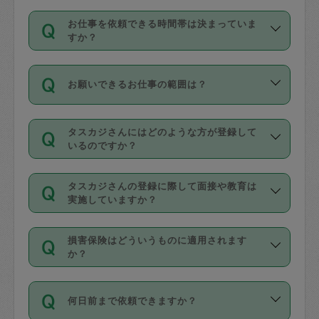
交通費は依頼料金とは別途発生し、依頼
す。
丈夫です。
お仕事を依頼できる時間帯は決まっていま
料金のご請求と合わせてお支払いとなり
定期の最低利用回数は設けていない代わ
デビットカード・プリペイドカード（Vプ
すか？
ます。交通費の金額は「依頼の詳細」に
りに、一定数を超えたキャンセルは有償
リカ、au WALLETなど）
は支払にはご利
時間帯は3種類あります。いずれも１回あ
自動計算で表示されます。
でキャンセルすることが出来ます。
用いただけませんのでご注意ください。
お願いできるお仕事の範囲は？
たり３時間です。
銀行振込や現金払いも対応していませ
（例：毎週定期の場合は３回以上のキャ
ん。
掃除、整理収納、洗濯、買い物、料理、
・ＡＭ ９時～１２時
ンセルが有償（1200円、隔週定期の場合
なお、タスカジさんの交通費も、依頼料
タスカジさんにはどのような方が登録して
作り置きです。タスカジさんによってで
・ＰＭ １３時～１６時
いるのですか？
は２回以上のキャンセルが有償（1200
金のご請求と合わせてお支払いとなりま
きる仕事の範囲が異なりますので、依頼
・夜 １８時～２１時
円））
す。交通費の金額は「依頼の詳細」に自
主婦として長年の家事経験をお持ちの
する前にタスカジさんのプロフィールで
動計算で表示されます。
タスカジさんの登録に際して面接や教育は
方、栄養士・調理師といった資格者で保
確認してください。
開始時間を２時間前後変更することが可
実施していますか？
育園や学校の給食やレストランで料理関
基本的に、高所での作業や危険作業、屋
能です。依頼送信後、個別にタスカジさ
応募の際に、各自事務局との面接と説明
係の専門職に従事されていた方、日本で
外での作業は対象外です。
んにメッセージを送り調整してくださ
損害保険はどういうものに適用されます
を行っています。その後、身分証明書の
すでにハウスキーパーや英語の先生とし
か？
い。ただし、２時間を越えての調整はで
写真提出をしていただいています。外国
てお仕事をしているフィリピン出身の
きません。
依頼者とタスカジさんとの間でタスカジ
人の場合は在留カードで労働許可状況を
方、海外からの留学生、家事が好きな会
万が一、依頼した時間帯と作業時間が１
何日前まで依頼できますか？
を通して成立した作業時間内での作業に
確認しています。タスカジさんトレーニ
社員など様々なバックグラウンドの方が
時間も被らない場合、損害保険の対象外