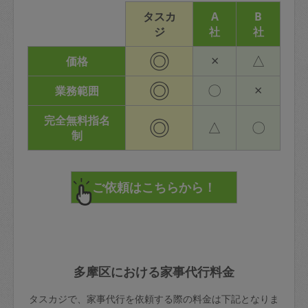
タスカ
A
B
ジ
社
社
◎
×
△
価格
◎
〇
×
業務範囲
完全無料指名
◎
△
〇
制
多摩区における家事代行料金
タスカジで、家事代行を依頼する際の料金は下記となりま