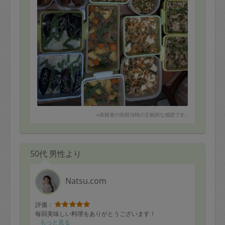
ナスと大根蟹あんかけ
ゴーヤーチャンプルー
ちくわピーマン炒め
スープを作ってくださいました。
どのお料理も美味しく家族も感動しております。
時間内にきっちりお片付けまでしていただき本当に素晴
らしい方です。
ありがとうございました。
※依頼者の依頼当時の主観的な感想です。
50代 男性より
Natsu.com
評価：
毎回美味しい料理をありがとうございます！
もっと見る