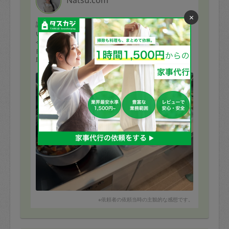
×
評価：
いつもありがとうございます！
今回は一部食材を買い忘れてしまったにもかかわらず、
自宅にあるもので臨機応変に御対応もいただき、本当に
助かりました。
もっと見る
早速お昼にいただき、どれも絶品でした！
いつも通りの丁寧さと終了後の清掃具合にも感謝してお
ります。
今後ともよろしくお願いします！
※依頼者の依頼当時の主観的な感想です。