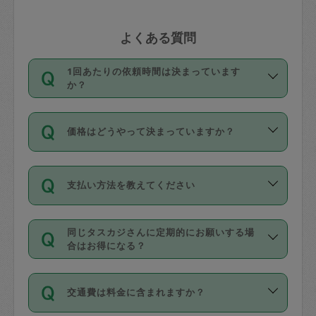
よくある質問
1回あたりの依頼時間は決まっています
か？
依頼1回につき3時間固定です。3時間を
価格はどうやって決まっていますか？
超えて依頼したい場合は、延長機能をご
利用ください。機能をご利用いただくに
11種類の価格帯の中からタスカジさん自
は、タスカジさんに事前に相談し、合意
支払い方法を教えてください
身が価格を選んで設定しています。
の上事前申請することが必要です。な
タスカジさんの価格設定には最初は制限
お、3時間を下回っても、値引き等はござ
お支払方法はクレジットカード（Visa／
があり、レビュー件数、レビューの平均
いません。
同じタスカジさんに定期的にお願いする場
Master／JCB／AMERICAN EXPRESS／
値、などで除々に設定可能な最高額が上
合はお得になる？
Diners Club）のみとなります。
がっていく仕組みになっています。
依頼には「スポット」と「定期（毎週｜
カード情報のご登録は、依頼リクエスト
交通費は料金に含まれますか？
隔週）」があり、「定期」の依頼は「ス
を行う際にご入力ください。プロフィー
ポット」よりお得な料金でご利用できま
ル登録時にはご入力いただかなくても大