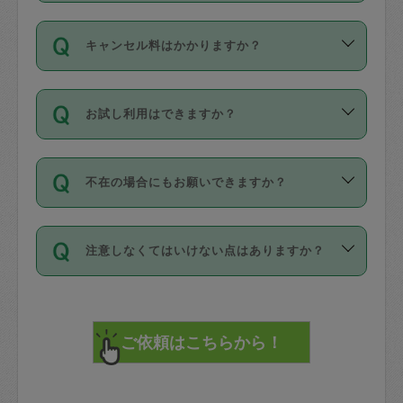
適用されます。作業範囲は、掃除、洗
ング動画を使ったセルフトレーニングの
登録しています。
となりますので、ご注意ください。
ご依頼は、現在を起点に3日後（72時間
濯、料理、作り置き、整理収納、買い物
のち、タスカジモニター宅にて３時間の
また外国人の方は英語しか話せない方、
キャンセル料はかかりますか？
以降）の日時から受付可能となっていま
です。作業中に物を壊したり、人にけが
現場トライアルを受け、合格したタスカ
日本語も話せる方など様々です。
す。
をさせたりした場合が対象で、補償金額
ジさんが活動されています。
キャンセル料には、以下の2種類がありま
ただし、72時間を切った直前の日程では
は対物1000万円、対人1億円が上限で
バックグラウンドや得意分野はプロフィ
お試し利用はできますか？
す。
タスカジさんへ「募集」をかけることが
す。
※テストセンターの講評は１件目のレビュ
ールに記載していますので、各自の得意
可能です。
ーとして記載されていますので依頼の際
分野を見極めて、目的に合わせてお仕事
「お試し利用」というメニューはありま
万が一損害が発生した場合は、その場の
に参考にしてください。
を依頼してください。
不在の場合にもお願いできますか？
せんが、「一回のみ」依頼を活用するこ
1. 直前キャンセル（定期、スポット契約
写真を撮り、
参考
：
【詳細】タスカジさんの登録に際
とによって、気に入ったタスカジさんを
共通）
タスカジサポートセンターまでご連絡く
して面接や教育は実施していますか？
不在の場合の作業はタスカジさんの同意
見つけることができます。
・タスカジさんのお仕事開始予定時間前
ださい。
注意しなくてはいけない点はありますか？
が必要です。数回の依頼ののち、タスカ
72時間を超える※と、以下のキャンセル
詳細FAQ：
損害賠償保険について教えて
ジさんと依頼者の間で十分な信頼関係が
まず、条件の合う気になるタスカジさ
料が発生します。
ください。
貴重品は紛失の際トラブルの元となるの
できたのち、タスカジさんに依頼してみ
ん、２・３人に「スポット」依頼をして
で、必ず鍵のかかるロッカーや金庫に入
てください。
みてください。
直前キャンセル料：
れて依頼者の責任の元管理するよう心掛
不在時に部屋に入るためにタスカジさん
その後、一番気に入ったタスカジさんに
72時間前〜24時間前＝依頼料金の50%
けてください。
に鍵を預ける必要がありますが、タスカ
「定期（毎週・隔週）」依頼をしてくだ
24時間前～1時間前＝依頼金額の100%
※パスポート、クレジットカード、銀行カ
ジさんが紛失した鍵によって二次的な損
さい。
1時間前〜実施時間＝依頼金額の100%＋