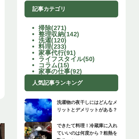
記事カテゴリ
掃除(271)
整理収納(142)
洗濯(120)
料理(233)
家事代行(91)
ライフスタイル(50)
コラム(15)
家事の仕事(92)
人気記事ランキング
洗濯物の夜干しにはどんなメ
リットとデメリットがある？
できたて料理！冷蔵庫に入れ
ていいのは何度から？粗熱を