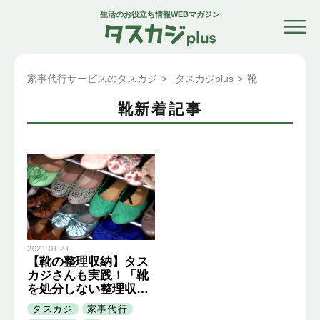
生活のお役立ち情報WEBマガジン
家事代行サービスのタスカジ
>
タスカジplus
>
靴
靴新着記事
2021.01.21
【靴の整理収納】タス
カジさんも実践！「靴
を処分しない整理収
納」とは？
タスカジ
家事代行