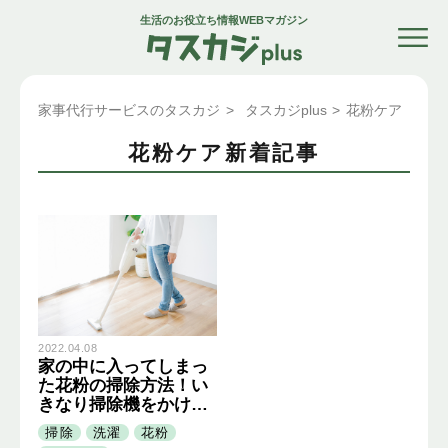
生活のお役立ち情報WEBマガジン
家事代行サービスのタスカジ
>
タスカジplus
>
花粉ケア
花粉ケア新着記事
2022.04.08
家の中に入ってしまっ
た花粉の掃除方法！い
きなり掃除機をかける
のはNG
掃除
洗濯
花粉