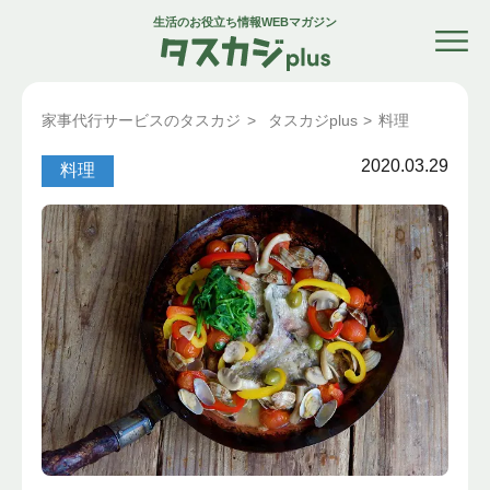
生活のお役立ち情報WEBマガジン
家事代行サービスのタスカジ
>
タスカジplus
>
料理
2020.03.29
料理