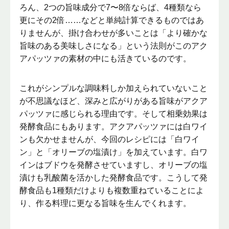
ろん、2つの旨味成分で7〜8倍ならば、4種類なら
更にその2倍……などと単純計算できるものではあ
りませんが、掛け合わせが多いことは「より確かな
旨味のある美味しさになる」という法則がこのアク
アパッツァの素材の中にも活きているのです。
これがシンプルな調味料しか加えられていないこと
が不思議なほど、深みと広がりがある旨味がアクア
パッツァに感じられる理由です。そして相乗効果は
発酵食品にもあります。アクアパッツァには白ワイ
ンも欠かせませんが、今回のレシピには「白ワイ
ン」と「オリーブの塩漬け」を加えています。白ワ
インはブドウを発酵させていますし、オリーブの塩
漬けも乳酸菌を活かした発酵食品です。こうして発
酵食品も1種類だけよりも複数重ねていることによ
り、作る料理に更なる旨味を生んでくれます。