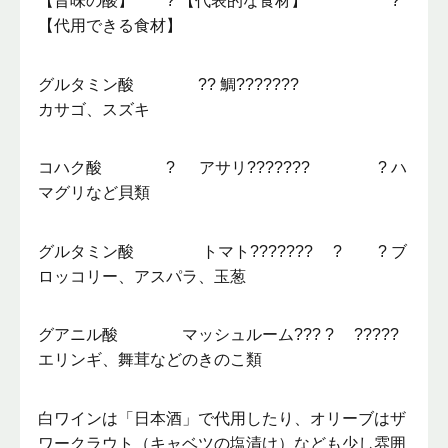
【旨味の酸】 ? 【代表的な食材】 ?
【代用できる食材】
グルタミン酸 ?? 鯛???????
カサゴ、スズキ
コハク酸 ? アサリ??????? ? ハ
マグリなど貝類
グルタミン酸 トマト??????? ? ? ブ
ロッコリー、アスパラ、玉葱
グアニル酸 マッシュルーム??? ? ?????
エリンギ、舞茸などのきのこ類
白ワインは「日本酒」で代用したり、オリーブはザ
ワークラウト（キャベツの塩漬け）なども少し雰囲