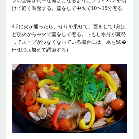
プの全体が均一な濃さになるようにフライパンを傾
けて軽く調整する。蓋をして中火で10〜15分煮る
4.3に火が通ったら、せりを乗せて、蓋をして1分ほ
ど弱火から中火で蓋をして煮る。（もし水分が蒸発
してスープが少なくなっている場合には、水を50�
t〜100cc加えて調節する）