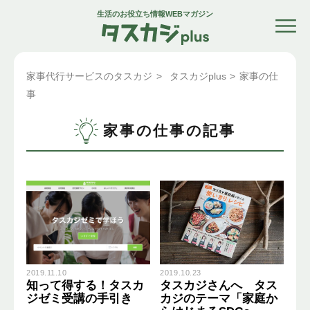
生活のお役立ち情報WEBマガジン
家事代行サービスのタスカジ
>
タスカジplus
>
家事の仕
事
家事の仕事の記事
2019.11.10
2019.10.23
知って得する！タスカ
タスカジさんへ タス
ジゼミ受講の手引き
カジのテーマ「家庭か