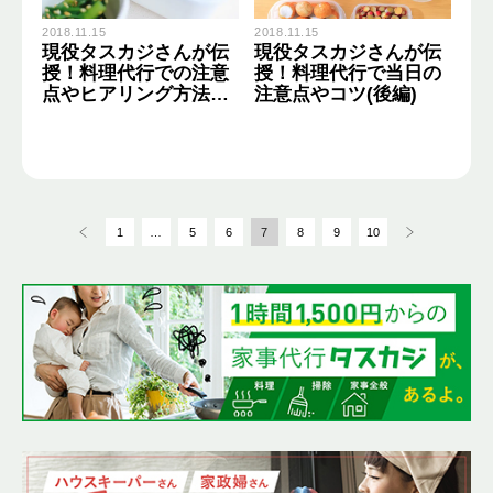
2018.11.15
2018.11.15
現役タスカジさんが伝
現役タスカジさんが伝
授！料理代行での注意
授！料理代行で当日の
点やヒアリング方法
注意点やコツ(後編)
（前編）
1
…
5
6
7
8
9
10