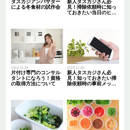
タスカジアンバサダー
新人タスカジさん必
による冬食材の試作会
見！掃除依頼時に知っ
ておきたい当日のヒア
リング術
2018.12.29
2018.11.28
片付け専門のコンサル
新人タスカジさん必
タントになろう！資格
見！知っておきたい掃
の取得方法について
除依頼時の事前メッセ
ージ術