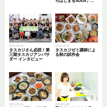
らはじまるSDGs」を
お伝え！
2019.10.10
2019.10.10
タスカジさん必読！第
タスカジゼミ講師によ
三期タスカジアンバサ
る秋の試作会
ダー インタビュー
2019.03.15
2019.01.08