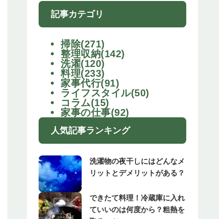
記事カテゴリ
掃除(271)
整理収納(142)
洗濯(120)
料理(233)
家事代行(91)
ライフスタイル(50)
コラム(15)
家事の仕事(92)
人気記事ランキング
洗濯物の夜干しにはどんなメ
リットとデメリットがある？
できたて料理！冷蔵庫に入れ
ていいのは何度から？粗熱を