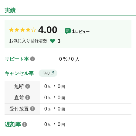
実績
4.00
1
レビュー
お気に入り登録者数
3
リピート率
0 % / 0 人
キャンセル率
FAQ
無断
0
/
0
％
回
直前
0
/
0
％
回
受付放置
0
/
0
％
回
遅刻率
0
/
0
％
回