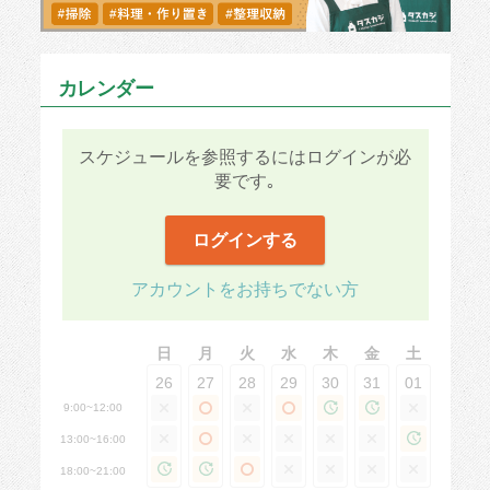
※7品で依頼しました。
カレンダー
■タスカジさんへ:
本当にありがとうございました。どの料理も美
味しく、子どもたちもたくさん食べていまし
スケジュールを参照するにはログインが必
た。回数をこなす事で全体的なクオリティアッ
要です｡
プに繋がっていくと思います。これからのご活
躍を心より応援しています!
ログインする
・プロセスチェック(5点)家にある食材を活用
していただき、リクエストを含めたメニュー提
案をしていただきました。
アカウントをお持ちでない方
・段取りの良さ(5点)手際良くされていまし
た。回数を重ね様々なキッチンを経験されるこ
日
月
火
水
木
金
土
とでもっと段取り良くできると思います。
26
27
28
29
30
31
01
・丁寧さ(5点)料理を早く終え、キッチン清掃
も丁寧にしていただきました。
9:00~12:00
・主体性(4点)今回7品で依頼しましたが、品数
13:00~16:00
が多いと喜ばれるご家庭も多いので提案してみ
18:00~21:00
てください。