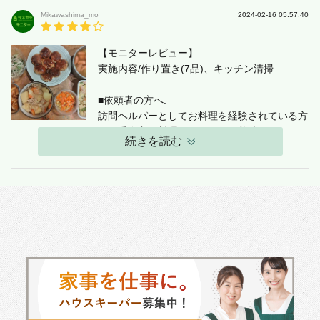
Mikawashima_mo
2024-02-16 05:57:40
【モニターレビュー】
実施内容/作り置き(7品)、キッチン清掃
■依頼者の方へ:
訪問ヘルパーとしてお料理を経験されている方
で、手際良く料理され、どれも美味しかったで
続きを読む
す。家にある食材を活用してお料理していただ
き助かりました。元気で明るい方でコミュニケ
ーションも安心して取ることができます。
<本日の作り置きメニュー(7品)>
・ハンバーグ
・チキンのテリヤキ
・肉じゃが
・ポテトサラダ
・にんじんともやしのナムル
・大根と水菜と鯖のサラダ
・ソーセージと野菜のスープ