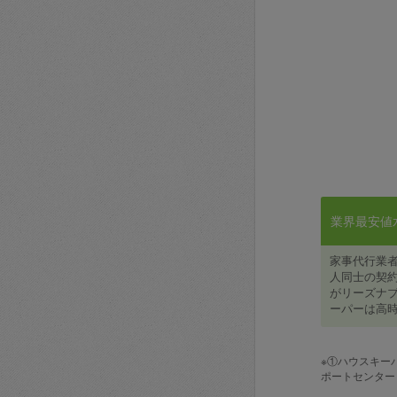
業界最安値水準
家事代行業
人同士の契約
がリーズナブ
ーパーは高時
※①ハウスキー
ポートセンター