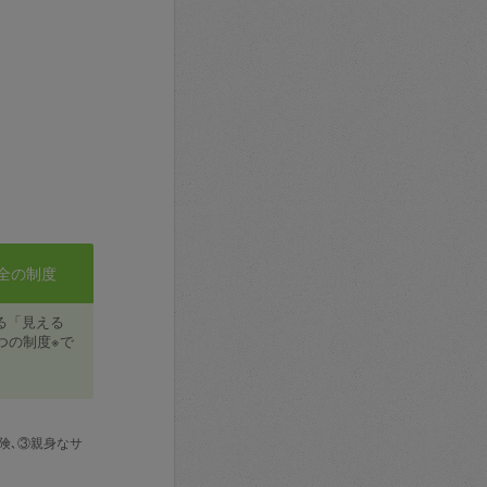
全の制度
る「見える
つの制度※で
険､③親身なサ