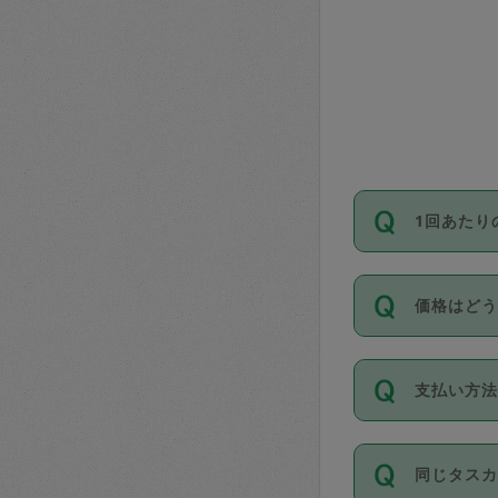
1回あたり
依頼1回に
価格はど
い。機能
が必要です
11種類の
支払い方
タスカジ
除々に設
お支払方法は
同じタス
Club）