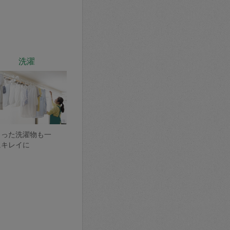
洗濯
まった洗濯物も一
にキレイに