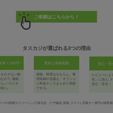
タスカジが選ばれる3つの理由
 1,500円~
豊富な業務範囲
安心・安
者を介さない個
掃除、料理はもちろん、整
レビューによ
なので､価格
理収納や洗濯も、オプショ
化」に加え､3
ル｡ハウスキ
ン料金ナシでまとめて依頼
安心・安全！
給に｡
できる。
パーの3段階スクリーニング(身分証・ビザ確認､面接､テスト)､②最大一億円の損害保