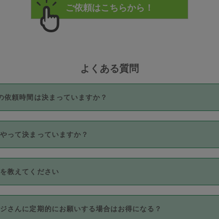
よくある質問
の依頼時間は決まっていますか？
つき3時間固定です。3時間を超えて依頼したい場合は、延長機能
うやって決まっていますか？
をご利用いただくには、タスカジさんに事前に相談し、合意の上事
。なお、3時間を下回っても、値引き等はございません。
価格帯の中からタスカジさん自身が価格を選んで設定しています。
法を教えてください
さんの価格設定には最初は制限があり、レビュー件数、レビューの
定可能な最高額が上がっていく仕組みになっています。
クレジットカード（Visa／Master／JCB／AMERICAN EXPRESS
カジさんに定期的にお願いする場合はお得になる？
のみとなります。