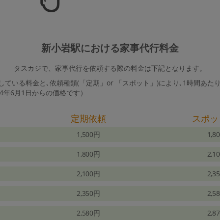
新小岩駅における家事代行料金
タスカジで、家事代行を依頼する際の料金は下記となります。
ている料金と､依頼種類(「定期」or 「スポット」)により､1時間あた
24年6月1日からの価格です）
定期依頼
スポッ
1,500円
1,8
1,800円
2,1
2,100円
2,3
2,350円
2,5
2,580円
2,8