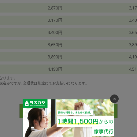
2,870円
3,1
3,170円
3,4
3,400円
3,6
3,650円
3,8
3,890円
4,1
4,190円
4,5
になります。
は税込みですが､交通費は別途にてお支払いになります｡
×