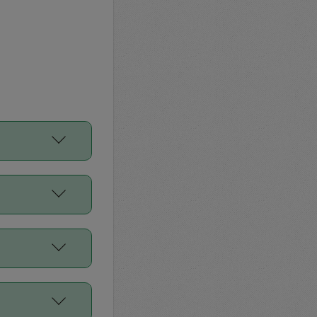
をご利用くださ
前申請すること
平均値、などで
／Diners