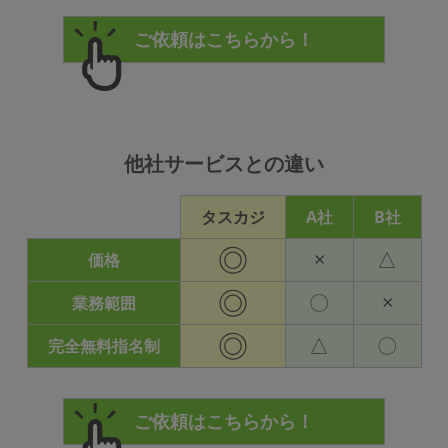
他社サービスとの違い
タスカジ
A社
B社
◎
×
△
価格
◎
〇
×
業務範囲
◎
△
〇
完全無料指名制