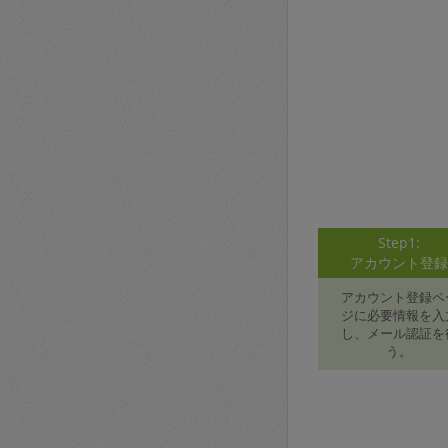
Step1:
アカウント登
アカウント登録ペ
ジに必要情報を入
し、メール認証を
う。