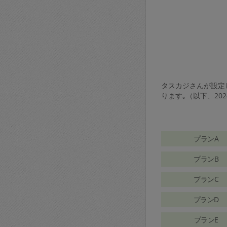
タスカジさんが設定し
ります｡（以下、20
プランA
プランB
プランC
プランD
プランE