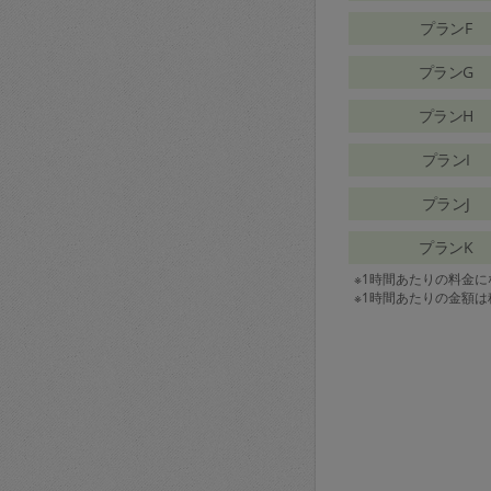
プランF
プランG
プランH
プランI
プランJ
プランK
※1時間あたりの料金
※1時間あたりの金額