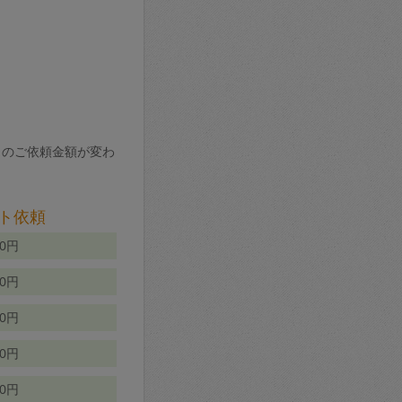
りのご依頼金額が変わ
ト依頼
00円
00円
50円
80円
70円