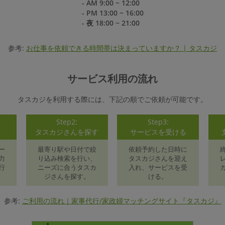
- AM 9:00 ~ 12:00
- PM 13:00 ~ 16:00
- 夜 18:00 ~ 21:00
参考:
お仕事を依頼できる時間帯は決まっていますか？ | タスカジ
サービス利用の流れ
タスカジを利用する際には、下記の順でご依頼が可能です。
Step2:
Step3:
録
タスカジさんを探す
サービスを受ける
ー
最寄り駅や日付で絞
依頼予約した日時に
力
り込み検索を行い、
タスカジさんを迎え
行
ニーズに合うタスカ
入れ、サービスを受
ジさんを探す。
ける。
参考:
ご利用の流れ｜家事代行/家政婦マッチングサイト『タスカジ』