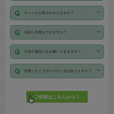
適用されます。作業範囲は、掃除、洗
ング動画を使ったセルフトレーニングの
登録しています。
となりますので、ご注意ください。
ご依頼は、現在を起点に3日後（72時間
濯、料理、作り置き、整理収納、買い物
のち、タスカジモニター宅にて３時間の
また外国人の方は英語しか話せない方、
キャンセル料はかかりますか？
以降）の日時から受付可能となっていま
です。作業中に物を壊したり、人にけが
現場トライアルを受け、合格したタスカ
日本語も話せる方など様々です。
す。
をさせたりした場合が対象で、補償金額
ジさんが活動されています。
キャンセル料には、以下の2種類がありま
ただし、72時間を切った直前の日程では
は対物1000万円、対人1億円が上限で
バックグラウンドや得意分野はプロフィ
お試し利用はできますか？
す。
タスカジさんへ「募集」をかけることが
す。
※テストセンターの講評は１件目のレビュ
ールに記載していますので、各自の得意
可能です。
ーとして記載されていますので依頼の際
分野を見極めて、目的に合わせてお仕事
「お試し利用」というメニューはありま
万が一損害が発生した場合は、その場の
に参考にしてください。
を依頼してください。
不在の場合にもお願いできますか？
せんが、「一回のみ」依頼を活用するこ
1. 直前キャンセル（定期、スポット契約
写真を撮り、
参考
：
【詳細】タスカジさんの登録に際
とによって、気に入ったタスカジさんを
共通）
タスカジサポートセンターまでご連絡く
して面接や教育は実施していますか？
不在の場合の作業はタスカジさんの同意
見つけることができます。
・タスカジさんのお仕事開始予定時間前
ださい。
注意しなくてはいけない点はありますか？
が必要です。数回の依頼ののち、タスカ
72時間を超える※と、以下のキャンセル
詳細FAQ：
損害賠償保険について教えて
ジさんと依頼者の間で十分な信頼関係が
まず、条件の合う気になるタスカジさ
料が発生します。
ください。
貴重品は紛失の際トラブルの元となるの
できたのち、タスカジさんに依頼してみ
ん、２・３人に「スポット」依頼をして
で、必ず鍵のかかるロッカーや金庫に入
てください。
みてください。
直前キャンセル料：
れて依頼者の責任の元管理するよう心掛
不在時に部屋に入るためにタスカジさん
その後、一番気に入ったタスカジさんに
72時間前〜24時間前＝依頼料金の50%
けてください。
に鍵を預ける必要がありますが、タスカ
「定期（毎週・隔週）」依頼をしてくだ
24時間前～1時間前＝依頼金額の100%
※パスポート、クレジットカード、銀行カ
ジさんが紛失した鍵によって二次的な損
さい。
1時間前〜実施時間＝依頼金額の100%＋