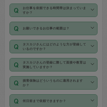
交通費は依頼料金とは別途発生し、依頼
す。
丈夫です。
お仕事を依頼できる時間帯は決まっていま
料金のご請求と合わせてお支払いとなり
定期の最低利用回数は設けていない代わ
デビットカード・プリペイドカード（Vプ
すか？
ます。交通費の金額は「依頼の詳細」に
りに、一定数を超えたキャンセルは有償
リカ、au WALLETなど）
は支払にはご利
時間帯は3種類あります。いずれも１回あ
自動計算で表示されます。
でキャンセルすることが出来ます。
用いただけませんのでご注意ください。
お願いできるお仕事の範囲は？
たり３時間です。
銀行振込や現金払いも対応していませ
（例：毎週定期の場合は３回以上のキャ
ん。
掃除、整理収納、洗濯、買い物、料理、
・ＡＭ ９時～１２時
ンセルが有償（1200円、隔週定期の場合
なお、タスカジさんの交通費も、依頼料
タスカジさんにはどのような方が登録して
作り置きです。タスカジさんによってで
・ＰＭ １３時～１６時
いるのですか？
は２回以上のキャンセルが有償（1200
金のご請求と合わせてお支払いとなりま
きる仕事の範囲が異なりますので、依頼
・夜 １８時～２１時
円））
す。交通費の金額は「依頼の詳細」に自
主婦として長年の家事経験をお持ちの
する前にタスカジさんのプロフィールで
動計算で表示されます。
タスカジさんの登録に際して面接や教育は
方、栄養士・調理師といった資格者で保
確認してください。
開始時間を２時間前後変更することが可
実施していますか？
育園や学校の給食やレストランで料理関
基本的に、高所での作業や危険作業、屋
能です。依頼送信後、個別にタスカジさ
応募の際に、各自事務局との面接と説明
係の専門職に従事されていた方、日本で
外での作業は対象外です。
んにメッセージを送り調整してくださ
損害保険はどういうものに適用されます
を行っています。その後、身分証明書の
すでにハウスキーパーや英語の先生とし
か？
い。ただし、２時間を越えての調整はで
写真提出をしていただいています。外国
てお仕事をしているフィリピン出身の
きません。
依頼者とタスカジさんとの間でタスカジ
人の場合は在留カードで労働許可状況を
方、海外からの留学生、家事が好きな会
万が一、依頼した時間帯と作業時間が１
何日前まで依頼できますか？
を通して成立した作業時間内での作業に
確認しています。タスカジさんトレーニ
社員など様々なバックグラウンドの方が
時間も被らない場合、損害保険の対象外