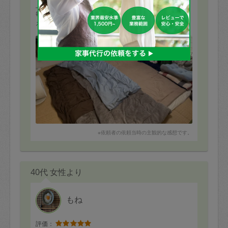
上がりに大満足です。
毎回とても丁寧で、生活感が出やすい場所もすっきり整
えてくださるので、本当に助かっています。
特に寝室は、整った状態を見るだけで気持ちまで軽くな
もっと見る
ります。
定期でお願いできる安心感も大きく、我が家には欠かせ
ない存在です。
いつもありがとうございます。また次回もよろしくお願
いいたします。
※依頼者の依頼当時の主観的な感想です。
40代 女性より
もね
評価：