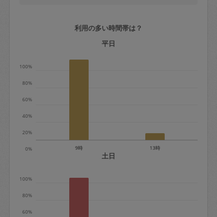
2. 定期契約キャンセル（定期契約のみ）
定期契約をキャンセルする場合、毎週定
利用の多い時間帯は？
期は月2回まで隔週定期は月1回までキャ
平日
ンセル料は発生しません。それ以上はキ
ャンセル料が発生します。
100%
定期契約キャンセル料：
80%
・1回につき1,200円※
60%
・詳細ルールは、
こちら
を参照くださ
40%
い。
20%
※キャンセル料金の設定について：
9時
13時
0%
土日
定期依頼1回（3時間）の金額とスポット
1回（3時間）依頼した場合の金額の差額
100%
相当で料金設定されています。
80%
60%