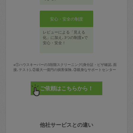
安心・安全の制度
レビューによる「見える
化」に加え､3つの制度※で
安心・安全！
※①ハウスキーパーの3段階スクリーニング(身分証・ビザ確認､面
接､テスト)､②最大一億円の損害保険､③親身なサポートセンター
他社サービスとの違い