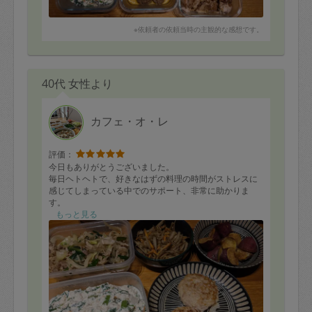
※依頼者の依頼当時の主観的な感想です。
40代 女性より
カフェ・オ・レ
評価：
今日もありがとうございました。
毎日ヘトヘトで、好きなはずの料理の時間がストレスに
感じてしまっている中でのサポート、非常に助かりま
す。
準備していた野菜をほとんど全部、料理に使用くださ
もっと見る
り、栄養たっぷりのお料理に感謝です。
子供達もモリモリ食べるので、見ているこちらも嬉しい
です。
ありがとうございました。