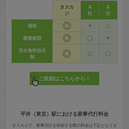
タスカ
A
B
ジ
社
社
◎
×
△
価格
◎
〇
×
業務範囲
完全無料指名
◎
△
〇
制
平井（東京）駅における家事代行料金
タスカジで、家事代行を依頼する際の料金は下記となりま