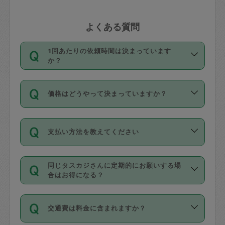
よくある質問
1回あたりの依頼時間は決まっています
か？
依頼1回につき3時間固定です。3時間を
価格はどうやって決まっていますか？
超えて依頼したい場合は、延長機能をご
利用ください。機能をご利用いただくに
11種類の価格帯の中からタスカジさん自
は、タスカジさんに事前に相談し、合意
支払い方法を教えてください
身が価格を選んで設定しています。
の上事前申請することが必要です。な
タスカジさんの価格設定には最初は制限
お、3時間を下回っても、値引き等はござ
お支払方法はクレジットカード（Visa／
があり、レビュー件数、レビューの平均
いません。
同じタスカジさんに定期的にお願いする場
Master／JCB／AMERICAN EXPRESS／
値、などで除々に設定可能な最高額が上
合はお得になる？
Diners Club）のみとなります。
がっていく仕組みになっています。
依頼には「スポット」と「定期（毎週｜
カード情報のご登録は、依頼リクエスト
交通費は料金に含まれますか？
隔週）」があり、「定期」の依頼は「ス
を行う際にご入力ください。プロフィー
ポット」よりお得な料金でご利用できま
ル登録時にはご入力いただかなくても大