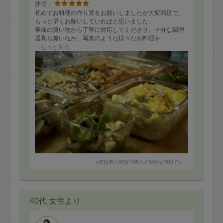
評価：
初めてお料理の作り置をお願いしましたが大変満足で、
もっと早くお願いしていればと思いました。
事前の買い物から丁寧に対応してくださり、十分な調理
器具も無いなか、写真のような様々なお料理を
お作りいただきました。
もっと見る
限られた時間の中で、手際よく多くのお料理を仕上げて
くださり、キッチンも使う前より綺麗に片付けられてい
て感動しました。どのお料理も健康的で優しい味付けな
のでありがたいのと、多忙な時期にこそ用意いただいて
いることで
心のゆとりが全く違います。
終始、誠実で温かいお人柄が伝わる素晴らしい方でし
た。このたびは本当にありがとうございました。
今後ともどうぞよろしくお願いいたします。
※依頼者の依頼当時の主観的な感想です。
40代 女性より