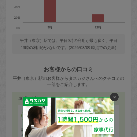
40%
20%
9時
13時
0%
平井（東京）駅では、平日9時の利用が最も多く、平日
13時の利用が少ないです。(2026/08/09 時点での更新)
お客様からの口コミ
平井（東京）駅のお客様からタスカジさんへのクチコミの
一部をご紹介します。
×
40代 女性より
ゆとりやさん
評価：
今回もいつものリビングと寝室をお願いしましたが、仕