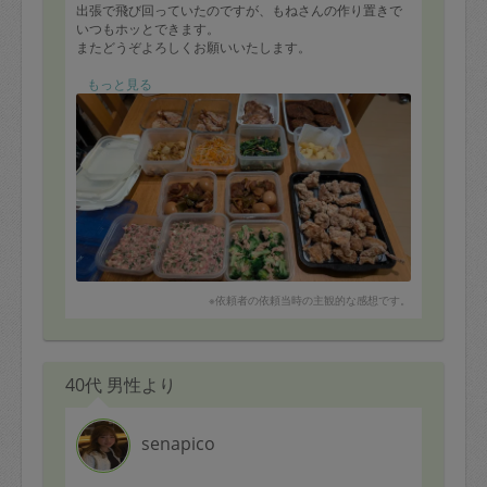
出張で飛び回っていたのですが、もねさんの作り置きで
いつもホッとできます。
またどうぞよろしくお願いいたします。
■鶏の唐揚げ
もっと見る
■豚の角煮（煮卵入り）
■じゃがいもの素揚げ
■煮込みハンバーグ
■豚肉とベーコンの挟み焼き
■鶏肉とたまねぎのカレー炒め
■もやしとにんじんのナムル
■ほうれん草のペペロンチーノ
■餃子のタネ
■ブロッコリーとツナの和え物
※依頼者の依頼当時の主観的な感想です。
40代 男性より
senapico