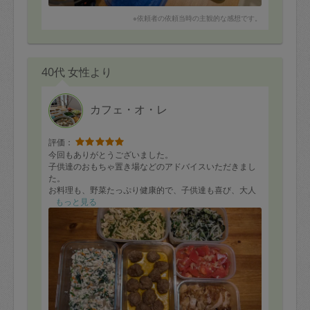
※依頼者の依頼当時の主観的な感想です。
40代 女性より
カフェ・オ・レ
評価：
今回もありがとうございました。
子供達のおもちゃ置き場などのアドバイスいただきまし
た。
お料理も、野菜たっぷり健康的で、子供達も喜び、大人
も非常に助かりました。
もっと見る
美味しくいただいたお料理、頑張って真似て作ってみま
す。
パクチー入り白和え、絶品でした!!!
またご縁がありましたらよろしくお願いいたします。あ
りがとうございました。