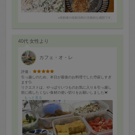
※依頼者の依頼当時の主観的な感想です。
40代 女性より
カフェ・オ・レ
評価：
引っ越しのため、本日が最後のお料理でした🥹寂しすぎ
ます💦
リクエストは、やっぱりいつものお気に入り＆引っ越し
前に残したくない食材の使い切りをお願いしました💓
毎回楽しくて、お会いするのが楽しみでした😊…すでに
もっと見る
ロスです。
今まで私たち家族の食を支えてくださり、おかげさまで
自分の仕事に集中できました。これからも他のご家庭で
のご活躍を心より応援しております😊
ありがとうございましたーーーーー‼️