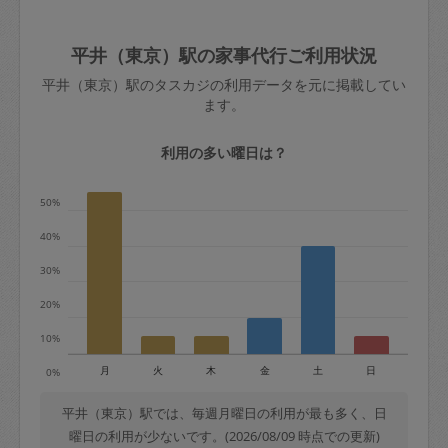
ード、5千円以上のアクセサリー、500円
害（たとえば、第三者の侵入など）が起
交通費全額
玉、など
きた場合は損害保険の対象外となるので
依頼者不在による当日キャンセル＝依頼
平井（東京）駅の家事代行ご利用状況
ご注意ください。
金額の100%＋交通費全額
平井（東京）駅のタスカジの利用データを元に掲載してい
あわせてこちらも参照ください
：
初めて
ます。
利用します。注意しなくてはいけない点
※例：依頼日時／土曜日午前9時開始の場
はありますか？
合、水曜日午前9時以降はキャンセル料が
利用の多い曜日は？
発生
水曜日9時〜金曜日9時まで＝依頼料金の
50%
50%
40%
金曜日9時～土曜日8時まで＝依頼金額の
30%
100%
20%
土曜日8時〜実施時間＝依頼金額の100%
＋交通費全額
10%
依頼者不在による当日キャンセル＝依頼
月
火
木
金
土
日
0%
金額の100%＋交通費全額
平井（東京）駅では、毎週月曜日の利用が最も多く、日
曜日の利用が少ないです。(2026/08/09 時点での更新)