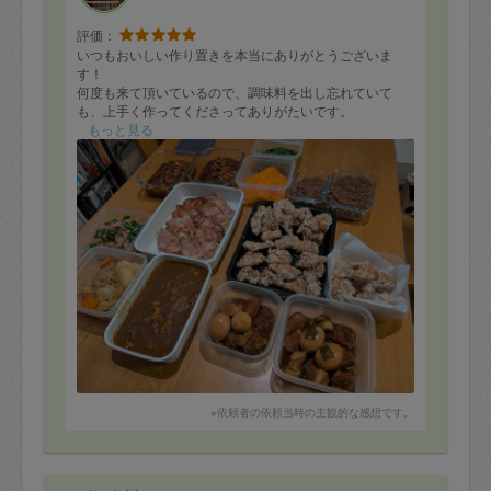
評価：
いつもおいしい作り置きを本当にありがとうございま
す！
何度も来て頂いているので、調味料を出し忘れていて
も、上手く作ってくださってありがたいです。
またどうぞよろしくお願いいたします。
もっと見る
■鶏の竜田揚げ
■カジキマグロの竜田揚げ
■豚肉とベーコンの挟み焼き
■豚の角煮（卵入り）
■ポークカレー
■肉じゃが
■煮込みハンバーグ
■ほうれん草のナムル
■にんじんのナムル
■ビビンバのそぼろ
■豚肉とピーマンの炒め物
※依頼者の依頼当時の主観的な感想です。