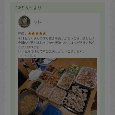
40代 女性より
もね
評価：
今日もたくさんの作り置きをありがとうございました！
今日の仕事が終わってから美味しいごはんがあると思う
とがんばれます。
いつも片付けまで本当にありがとうございます。
またどうぞよろしくお願いいたします。
もっと見る
■鶏の唐揚げ
■餃子のタネ
■豚肉とベーコンの挟み焼き
■豚の角煮と煮卵
■新玉ねぎのサラダ
■焼き鳥（ねぎま）
■小松菜と卵の炒め物
■ほうれん草のおひたし
■豚汁