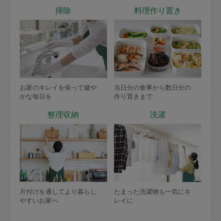
掃除
料理作り置き
お家のキレイを保って健や
当日分の食事から数日分の
かな毎日を
作り置きまで
整理収納
洗濯
片付けを通してより暮らし
たまった洗濯物も一気にキ
やすいお家へ
レイに