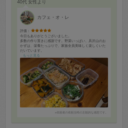
40代 女性より
カフェ・オ・レ
評価：
今日もありがとうございました。
多数の作り置きに感謝です。野菜いっぱい、具沢山のお
かずは、栄養たっぷりで、家族全員美味しく楽しくいた
だいています。
子供達がリクエスト料理を出すほどになってきて、それ
もっと見る
が野菜料理（ナムルスープなど）だとこちらも嬉しいで
す。
片付けも追いついておらず、おもちゃと絵本の整理非常
に助かりました。
ありがとうございます。
※依頼者の依頼当時の主観的な感想です。