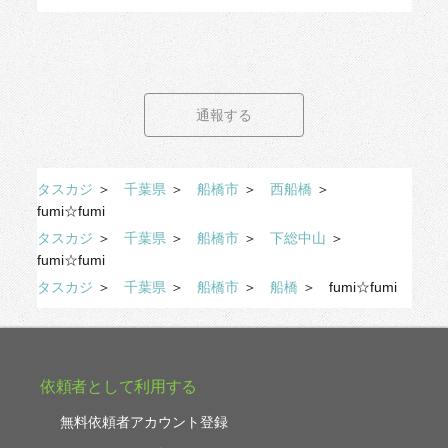
通報する
タスカジ
＞
千葉県
＞
船橋市
＞
西船橋
＞
fumi☆fumi
タスカジ
＞
千葉県
＞
船橋市
＞
下総中山
＞
fumi☆fumi
タスカジ
＞
千葉県
＞
船橋市
＞
船橋
＞
fumi☆fumi
依頼者として利用する
無料依頼者アカウント登録