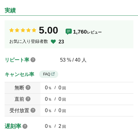
実績
5.00
1,760
レビュー
お気に入り登録者数
23
リピート率
53 % / 40 人
キャンセル率
FAQ
無断
0
/
0
％
回
直前
0
/
0
％
回
受付放置
0
/
0
％
回
遅刻率
0
/
2
％
回