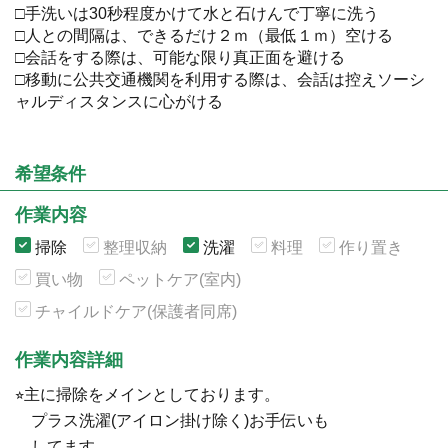
□手洗いは30秒程度かけて水と石けんで丁寧に洗う
□人との間隔は、できるだけ２ｍ（最低１ｍ）空ける
□会話をする際は、可能な限り真正面を避ける
□移動に公共交通機関を利用する際は、会話は控えソーシ
ャルディスタンスに心がける
希望条件
作業内容
掃除
整理収納
洗濯
料理
作り置き
買い物
ペットケア(室内)
チャイルドケア(保護者同席)
作業内容詳細
⭐︎主に掃除をメインとしております。
プラス洗濯(アイロン掛け除く)お手伝いも
してます。