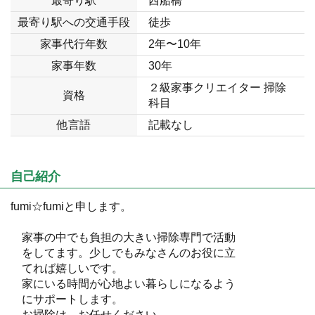
最寄り駅
西船橋
最寄り駅への交通手段
徒歩
家事代行年数
2年〜10年
家事年数
30年
２級家事クリエイター 掃除
資格
科目
他言語
記載なし
自己紹介
fumi☆fumiと申します。
家事の中でも負担の大きい掃除専門で活動
をしてます。少しでもみなさんのお役に立
てれば嬉しいです。
家にいる時間が心地よい暮らしになるよう
にサポートします。
お掃除は、お任せください。