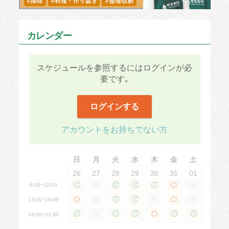
カレンダー
スケジュールを参照するにはログインが必
要です｡
ログインする
アカウントをお持ちでない方
日
月
火
水
木
金
土
26
27
28
29
30
31
01
9:00~12:00
13:00~16:00
18:00~21:00