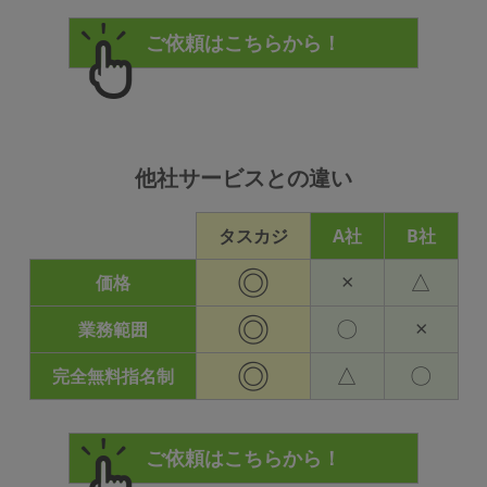
他社サービスとの違い
タスカジ
A社
B社
◎
×
△
価格
◎
〇
×
業務範囲
◎
△
〇
完全無料指名制