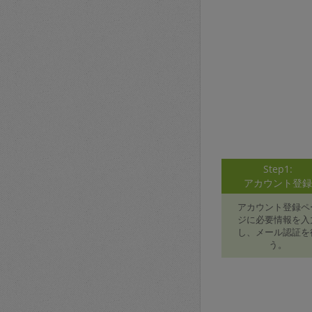
Step1:
アカウント登
アカウント登録ペ
ジに必要情報を入
し、メール認証を
う。