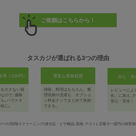
タスカジが選ばれる3つの理由
 1,500円~
豊富な業務範囲
安心・安
者を介さない個
掃除、料理はもちろん、整
レビューによ
なので､価格
理収納や洗濯も、オプショ
化」に加え､3
ル｡ハウスキ
ン料金ナシでまとめて依頼
安心・安全！
給に｡
できる。
パーの3段階スクリーニング(身分証・ビザ確認､面接､テスト)､②最大一億円の損害保