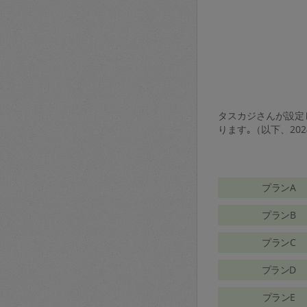
タスカジさんが設定し
ります｡（以下、20
プランA
プランB
プランC
プランD
プランE