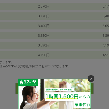
2,870円
3,1
3,170円
3,4
3,400円
3,6
3,650円
3,8
3,890円
4,1
4,190円
4,5
になります。
は税込みですが､交通費は別途にてお支払いになります｡
×