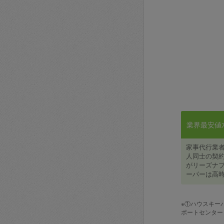
業界最安値水準
家事代行業
人同士の契約
がリーズナブ
ーパーは高時
※①ハウスキー
ポートセンター