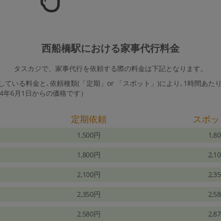
西船橋駅における家事代行料金
タスカジで、家事代行を依頼する際の料金は下記となります。
ている料金と､依頼種類(「定期」or 「スポット」)により､1時間あた
24年6月1日からの価格です）
定期依頼
スポッ
1,500円
1,8
1,800円
2,1
2,100円
2,3
2,350円
2,5
2,580円
2,8