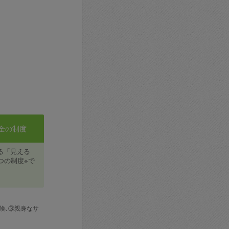
全の制度
る「見える
つの制度※で
険､③親身なサ