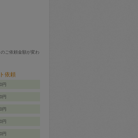
りのご依頼金額が変わ
ト依頼
00円
00円
50円
80円
70円