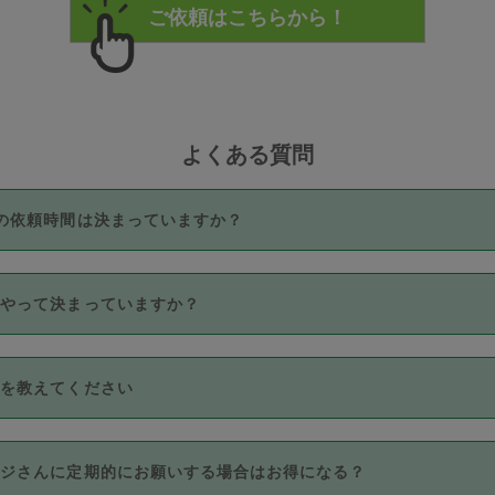
よくある質問
の依頼時間は決まっていますか？
つき3時間固定です。3時間を超えて依頼したい場合は、延長機能
うやって決まっていますか？
をご利用いただくには、タスカジさんに事前に相談し、合意の上事
。なお、3時間を下回っても、値引き等はございません。
価格帯の中からタスカジさん自身が価格を選んで設定しています。
法を教えてください
さんの価格設定には最初は制限があり、レビュー件数、レビューの
定可能な最高額が上がっていく仕組みになっています。
クレジットカード（Visa／Master／JCB／AMERICAN EXPRESS
カジさんに定期的にお願いする場合はお得になる？
のみとなります。