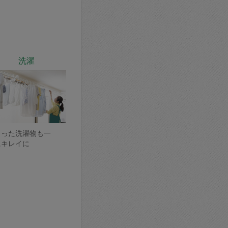
洗濯
まった洗濯物も一
にキレイに