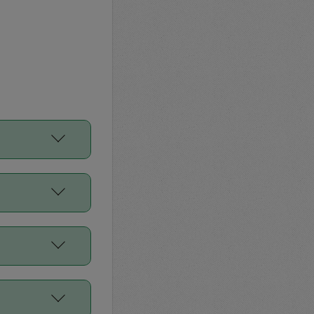
をご利用くださ
前申請すること
平均値、などで
／Diners