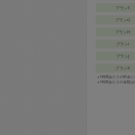
プランF
プランG
プランH
プランI
プランJ
プランK
※1時間あたりの料金
※1時間あたりの金額