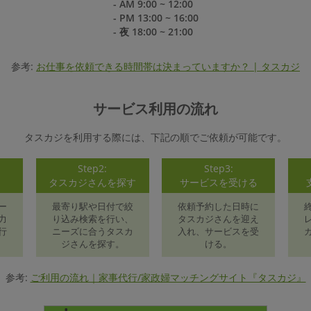
- AM 9:00 ~ 12:00
- PM 13:00 ~ 16:00
- 夜 18:00 ~ 21:00
参考:
お仕事を依頼できる時間帯は決まっていますか？ | タスカジ
サービス利用の流れ
タスカジを利用する際には、下記の順でご依頼が可能です。
Step2:
Step3:
録
タスカジさんを探す
サービスを受ける
ー
最寄り駅や日付で絞
依頼予約した日時に
力
り込み検索を行い、
タスカジさんを迎え
行
ニーズに合うタスカ
入れ、サービスを受
ジさんを探す。
ける。
参考:
ご利用の流れ｜家事代行/家政婦マッチングサイト『タスカジ』