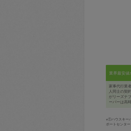
業界最安値水準
家事代行業
人同士の契約
がリーズナブ
ーパーは高時
※①ハウスキー
ポートセンター