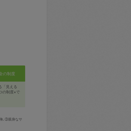
全の制度
る「見える
つの制度※で
険､③親身なサ