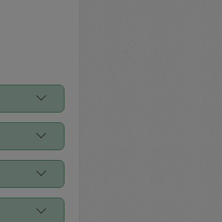
をご利用くださ
前申請すること
平均値、などで
／Diners