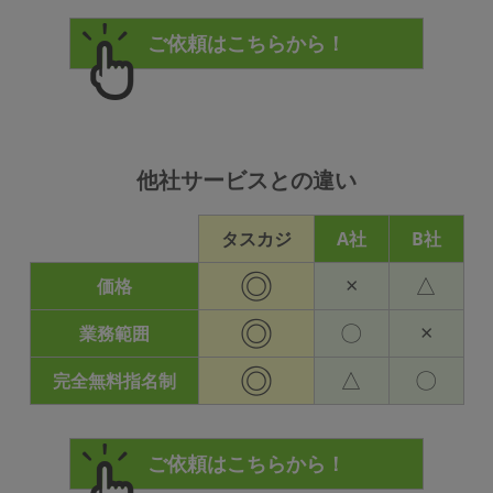
他社サービスとの違い
タスカジ
A社
B社
◎
×
△
価格
◎
〇
×
業務範囲
◎
△
〇
完全無料指名制