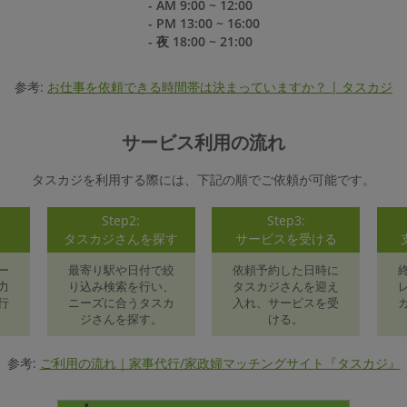
- AM 9:00 ~ 12:00
- PM 13:00 ~ 16:00
- 夜 18:00 ~ 21:00
参考:
お仕事を依頼できる時間帯は決まっていますか？ | タスカジ
サービス利用の流れ
タスカジを利用する際には、下記の順でご依頼が可能です。
Step2:
Step3:
録
タスカジさんを探す
サービスを受ける
ー
最寄り駅や日付で絞
依頼予約した日時に
力
り込み検索を行い、
タスカジさんを迎え
行
ニーズに合うタスカ
入れ、サービスを受
ジさんを探す。
ける。
参考:
ご利用の流れ｜家事代行/家政婦マッチングサイト『タスカジ』