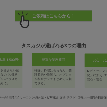
タスカジが選ばれる3つの理由
 1,500円~
豊富な業務範囲
安心・安
者を介さない個
掃除、料理はもちろん、整
レビューによ
なので､価格
理収納や洗濯も、オプショ
化」に加え､3
ル｡ハウスキ
ン料金ナシでまとめて依頼
安心・安全！
給に｡
できる。
パーの3段階スクリーニング(身分証・ビザ確認､面接､テスト)､②最大一億円の損害保