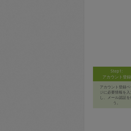
Step1:
アカウント登
アカウント登録ペ
ジに必要情報を入
し、メール認証を
う。