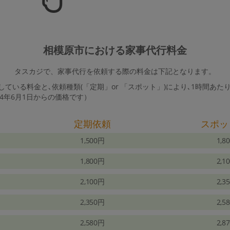
相模原市における家事代行料金
タスカジで、家事代行を依頼する際の料金は下記となります。
ている料金と､依頼種類(「定期」or 「スポット」)により､1時間あた
24年6月1日からの価格です）
定期依頼
スポッ
1,500円
1,8
1,800円
2,1
2,100円
2,3
2,350円
2,5
2,580円
2,8