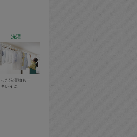
洗濯
まった洗濯物も一
にキレイに