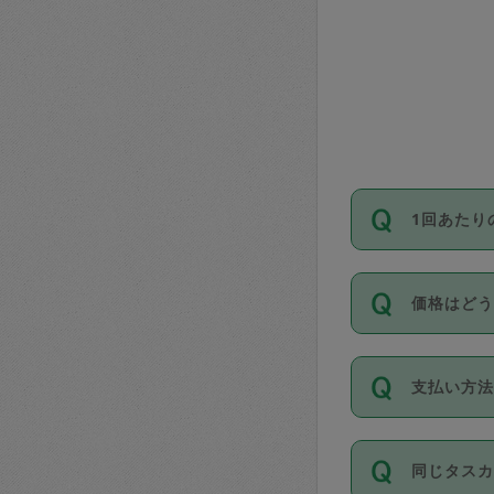
1回あたり
依頼1回に
価格はど
い。機能
が必要です
11種類の
支払い方
タスカジ
除々に設
お支払方法は
同じタス
Club）