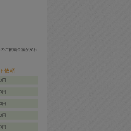
りのご依頼金額が変わ
ト依頼
00円
00円
50円
80円
70円