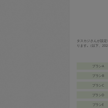
タスカジさんが設定し
ります｡（以下、20
プランA
プランB
プランC
プランD
プランE