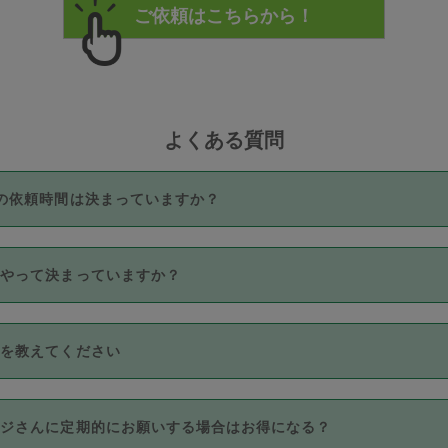
よくある質問
の依頼時間は決まっていますか？
つき3時間固定です。3時間を超えて依頼したい場合は、延長機能
うやって決まっていますか？
をご利用いただくには、タスカジさんに事前に相談し、合意の上事
。なお、3時間を下回っても、値引き等はございません。
価格帯の中からタスカジさん自身が価格を選んで設定しています。
法を教えてください
さんの価格設定には最初は制限があり、レビュー件数、レビューの
定可能な最高額が上がっていく仕組みになっています。
クレジットカード（Visa／Master／JCB／AMERICAN EXPRESS
カジさんに定期的にお願いする場合はお得になる？
のみとなります。