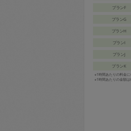
プランF
プランG
プランH
プランI
プランJ
プランK
※1時間あたりの料金
※1時間あたりの金額