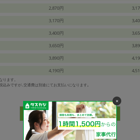
2,870円
3,1
3,170円
3,4
3,400円
3,6
3,650円
3,8
3,890円
4,1
4,190円
4,5
になります。
は税込みですが､交通費は別途にてお支払いになります｡
×