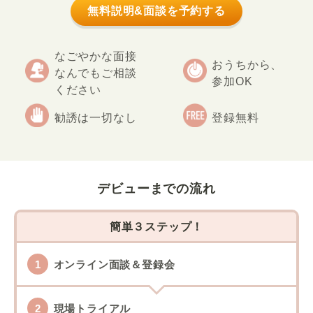
無料説明&面談を予約する
なごやかな面接
おうちから、
なんでもご相談
参加OK
ください
勧誘は一切なし
登録無料
デビューまでの流れ
簡単３ステップ！
オンライン面談＆登録会
現場トライアル