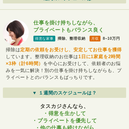
仕事を掛け持ちしながら、
プライベートもバランス良く
掃除、整理収納
8~10万円
得意な家事
月収
掃除は
定期の依頼をお受けし、安定してお仕事を獲得
しています。整理収納のお仕事は
1日に1家庭を2時間
×3枠（計6時間）
を中心にお受けして、依頼者のお悩
みを一気に解決！別の仕事を掛け持ちしながらも、プ
ライベートとのバランスもばっちりです。
▼ １週間のスケジュールは？
タスカジさんなら、
・得意を生かして
・プライベートを優先して
・他の仕事も続けながら