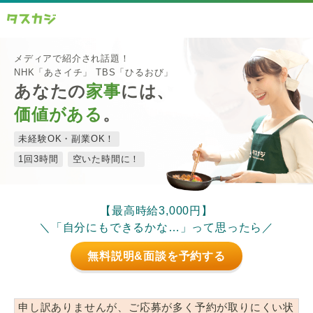
メディアで紹介され話題！
NHK「あさイチ」 TBS「ひるおび」
あなたの
家事
には、
価値がある
。
未経験OK・副業OK！
1回3時間
空いた時間に！
【最高時給3,000円】
＼「自分にもできるかな…」って思ったら／
無料説明&面談を予約する
申し訳ありませんが、ご応募が多く予約が取りにくい状