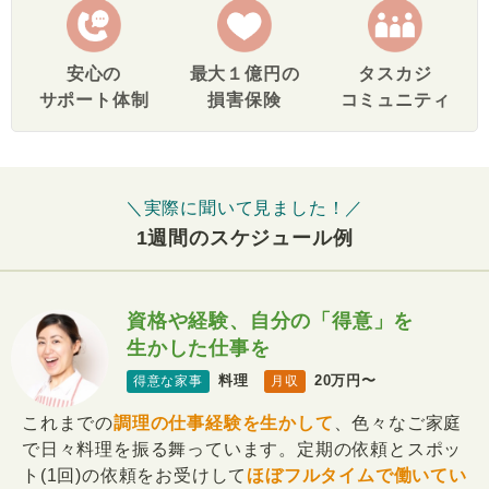
安心の
最大１億円の
タスカジ
サポート体制
損害保険
コミュニティ
＼実際に聞いて見ました！／
1週間のスケジュール例
資格や経験、自分の「得意」を
生かした仕事を
料理
20万円〜
得意な家事
月収
これまでの
調理の仕事経験を生かして
、色々なご家庭
で日々料理を振る舞っています。定期の依頼とスポッ
ト(1回)の依頼をお受けして
ほぼフルタイムで働いてい