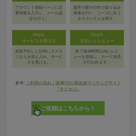
アカウント登録ページに必
最寄り駅や日付で絞り込み
要情報を入力し、メール認
検索を行い、ニーズに合う
証を行う。
タスカジさんを探す。
Step3:
Step4:
サービスを受ける
支払いとレビュー
依頼予約した日時にタスカ
終了後48時間以内にレビ
ジさんを迎え入れ、サービ
ューを登録し、カード決済
スを受ける。
が行われます。
参考:
ご利用の流れ｜家事代行/家政婦マッチングサイト
『タスカジ』