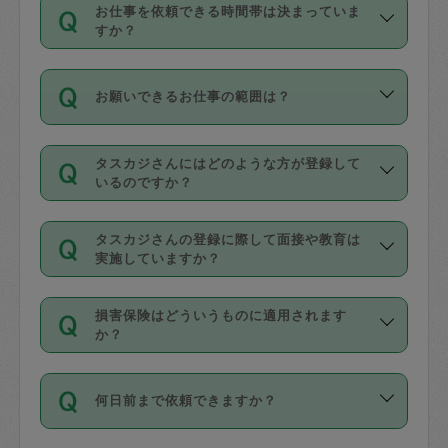
す。
丈夫です。
お仕事を依頼できる時間帯は決まっていま
料金のご請求と合わせてお支払いとなり
定期の最低利用回数は設けていない代わ
デビットカード・プリペイドカード（Vプ
すか？
ます。交通費の金額は「依頼の詳細」に
りに、一定数を超えたキャンセルは有償
リカ、au WALLETなど）
は支払にはご利
時間帯は3種類あります。いずれも１回あ
自動計算で表示されます。
でキャンセルすることが出来ます。
用いただけませんのでご注意ください。
お願いできるお仕事の範囲は？
たり３時間です。
銀行振込や現金払いも対応していませ
（例：毎週定期の場合は３回以上のキャ
ん。
掃除、整理収納、洗濯、買い物、料理、
・ＡＭ ９時～１２時
ンセルが有償（1200円、隔週定期の場合
なお、タスカジさんの交通費も、依頼料
タスカジさんにはどのような方が登録して
作り置きです。タスカジさんによってで
・ＰＭ １３時～１６時
いるのですか？
は２回以上のキャンセルが有償（1200
金のご請求と合わせてお支払いとなりま
きる仕事の範囲が異なりますので、依頼
・夜 １８時～２１時
円））
す。交通費の金額は「依頼の詳細」に自
主婦として長年の家事経験をお持ちの
する前にタスカジさんのプロフィールで
動計算で表示されます。
タスカジさんの登録に際して面接や教育は
方、栄養士・調理師といった資格者で保
確認してください。
開始時間を２時間前後変更することが可
実施していますか？
育園や学校の給食やレストランで料理関
基本的に、高所での作業や危険作業、屋
能です。依頼送信後、個別にタスカジさ
応募の際に、各自事務局との面接と説明
係の専門職に従事されていた方、日本で
外での作業は対象外です。
んにメッセージを送り調整してくださ
損害保険はどういうものに適用されます
を行っています。その後、身分証明書の
すでにハウスキーパーや英語の先生とし
か？
い。ただし、２時間を越えての調整はで
写真提出をしていただいています。外国
てお仕事をしているフィリピン出身の
きません。
依頼者とタスカジさんとの間でタスカジ
人の場合は在留カードで労働許可状況を
方、海外からの留学生、家事が好きな会
万が一、依頼した時間帯と作業時間が１
何日前まで依頼できますか？
を通して成立した作業時間内での作業に
確認しています。タスカジさんトレーニ
社員など様々なバックグラウンドの方が
時間も被らない場合、損害保険の対象外
適用されます。作業範囲は、掃除、洗
ング動画を使ったセルフトレーニングの
登録しています。
となりますので、ご注意ください。