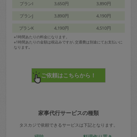
プランI
3,650円
3,890円
プランJ
3,890円
4,190円
プランK
4,190円
4,510円
※1時間あたりの料金になります。
※1時間あたりの金額は税込みですが､交通費は別途にてお支払いに
なります｡
家事代行サービスの種類
タスカジで依頼できるサービスは下記となります。
掃除
料理作り置き