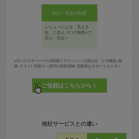
安心・安全の制度
レビューによる「見える
化」に加え､3つの制度※で
安心・安全！
※①ハウスキーパーの3段階スクリーニング(身分証・ビザ確認､面
接､テスト)､②最大一億円の損害保険､③親身なサポートセンター
他社サービスとの違い