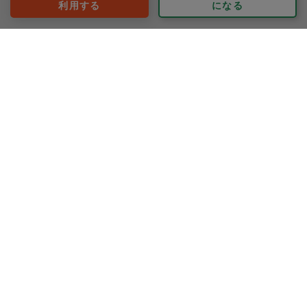
利用する
になる
みくみん
評価：
リクエストに答えてナスの料理をたくさん作ってもらっ
て、種類豊富でどれも美味しそうです！ 毎回丁寧にメ
ニューを考えてくださりありがとうございます！！ お
話も楽しくまた次回が楽しみです😊
もっと見る
※依頼者の依頼当時の主観的な感想です。
50代 女性より
Nakamura3
評価：
今日は、初めてお願いしましたが、たくさん美味しい料
理を使って頂きありがとうございました！
かぼちゃグラタンもさつまいもとりんごのサラダもスー
プも、娘は大好物でした。また、ゴマだれも絶妙で、ど