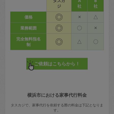
タスカ
A
B
ジ
社
社
◎
×
△
価格
◎
〇
×
業務範囲
完全無料指名
◎
△
〇
制
横浜市における家事代行料金
タスカジで、家事代行を依頼する際の料金は下記となりま
す。