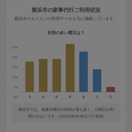
玉、など
きた場合は損害保険の対象外となるので
依頼者不在による当日キャンセル＝依頼
横浜市の家事代行ご利用状況
ご注意ください。
金額の100%＋交通費全額
横浜市のタスカジの利用データを元に掲載しています。
あわせてこちらも参照ください
：
初めて
利用します。注意しなくてはいけない点
※例：依頼日時／土曜日午前9時開始の場
利用の多い曜日は？
はありますか？
合、水曜日午前9時以降はキャンセル料が
発生
25%
水曜日9時〜金曜日9時まで＝依頼料金の
20%
50%
15%
金曜日9時～土曜日8時まで＝依頼金額の
100%
10%
土曜日8時〜実施時間＝依頼金額の100%
5%
＋交通費全額
月
火
水
木
金
土
日
0%
依頼者不在による当日キャンセル＝依頼
金額の100%＋交通費全額
横浜市では、毎週木曜日の利用が最も多く、日曜日の利
用が少ないです。(2026/08/06 時点での更新)
2. 定期契約キャンセル（定期契約のみ）