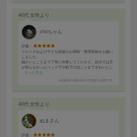
40代 女性より
chiiちゃん
評価：
リビングおよび子ども部屋のお掃除・整理収納をお願い
しました。
細かいところまで丁寧に作業してくださり、自分では手
が回らなかったベッド下や机下のほこりまできれいにし
ていただきました。
もっと見る
子供部屋の物や洋服が多かったのを使いやすく並べてく
※依頼者の依頼当時の主観的な感想です。
ださり、また衣類の仕分けも分かりやすく整えてくださ
り、部屋全体がとても快適になりました。
時間を超えてまで窓のサッシや洗面所まで対応してくだ
さり、誠実なお仕事ぶりに感謝しています。
40代 女性より
ぜひまたお願いしたいです。ありがとうございました。
ぬまさん
評価：