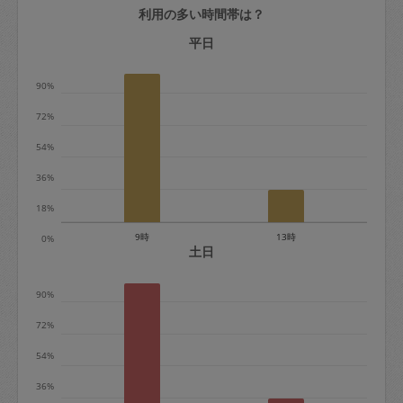
利用の多い時間帯は？
定期契約をキャンセルする場合、毎週定
期は月2回まで隔週定期は月1回までキャ
平日
ンセル料は発生しません。それ以上はキ
90%
ャンセル料が発生します。
72%
定期契約キャンセル料：
54%
・1回につき1,200円※
36%
・詳細ルールは、
こちら
を参照くださ
い。
18%
9時
13時
0%
※キャンセル料金の設定について：
土日
定期依頼1回（3時間）の金額とスポット
90%
1回（3時間）依頼した場合の金額の差額
相当で料金設定されています。
72%
54%
36%