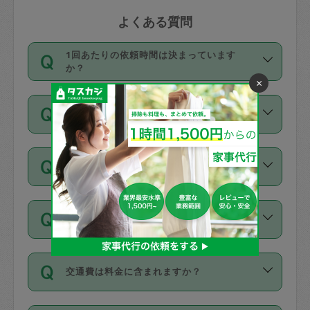
よくある質問
1回あたりの依頼時間は決まっています
か？
×
依頼1回につき3時間固定です。3時間を
価格はどうやって決まっていますか？
超えて依頼したい場合は、延長機能をご
利用ください。機能をご利用いただくに
11種類の価格帯の中からタスカジさん自
は、タスカジさんに事前に相談し、合意
支払い方法を教えてください
身が価格を選んで設定しています。
の上事前申請することが必要です。な
タスカジさんの価格設定には最初は制限
お、3時間を下回っても、値引き等はござ
お支払方法はクレジットカード（Visa／
があり、レビュー件数、レビューの平均
いません。
同じタスカジさんに定期的にお願いする場
Master／JCB／AMERICAN EXPRESS／
値、などで除々に設定可能な最高額が上
合はお得になる？
Diners Club）のみとなります。
がっていく仕組みになっています。
依頼には「スポット」と「定期（毎週｜
カード情報のご登録は、依頼リクエスト
交通費は料金に含まれますか？
隔週）」があり、「定期」の依頼は「ス
を行う際にご入力ください。プロフィー
ポット」よりお得な料金でご利用できま
ル登録時にはご入力いただかなくても大
交通費は依頼料金とは別途発生し、依頼