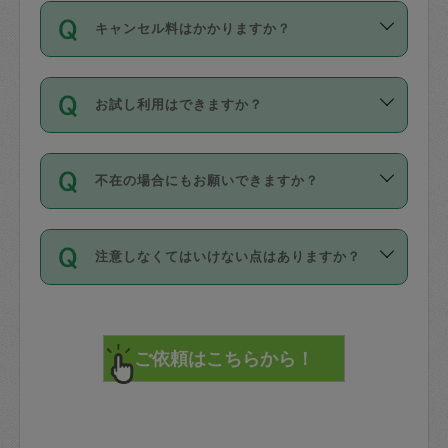
ご依頼は、現在を起点に3日後（72時間
濯、料理、作り置き、整理収納、買い物
のち、タスカジモニター宅にて３時間の
また外国人の方は英語しか話せない方、
キャンセル料はかかりますか？
以降）の日時から受付可能となっていま
です。作業中に物を壊したり、人にけが
現場トライアルを受け、合格したタスカ
日本語も話せる方など様々です。
す。
をさせたりした場合が対象で、補償金額
ジさんが活動されています。
キャンセル料には、以下の2種類がありま
ただし、72時間を切った直前の日程では
は対物1000万円、対人1億円が上限で
バックグラウンドや得意分野はプロフィ
お試し利用はできますか？
す。
タスカジさんへ「募集」をかけることが
す。
※テストセンターの講評は１件目のレビュ
ールに記載していますので、各自の得意
可能です。
ーとして記載されていますので依頼の際
分野を見極めて、目的に合わせてお仕事
「お試し利用」というメニューはありま
万が一損害が発生した場合は、その場の
に参考にしてください。
を依頼してください。
不在の場合にもお願いできますか？
せんが、「一回のみ」依頼を活用するこ
1. 直前キャンセル（定期、スポット契約
写真を撮り、
参考
：
【詳細】タスカジさんの登録に際
とによって、気に入ったタスカジさんを
共通）
タスカジサポートセンターまでご連絡く
して面接や教育は実施していますか？
不在の場合の作業はタスカジさんの同意
見つけることができます。
・タスカジさんのお仕事開始予定時間前
ださい。
注意しなくてはいけない点はありますか？
が必要です。数回の依頼ののち、タスカ
72時間を超える※と、以下のキャンセル
詳細FAQ：
損害賠償保険について教えて
ジさんと依頼者の間で十分な信頼関係が
まず、条件の合う気になるタスカジさ
料が発生します。
ください。
貴重品は紛失の際トラブルの元となるの
できたのち、タスカジさんに依頼してみ
ん、２・３人に「スポット」依頼をして
で、必ず鍵のかかるロッカーや金庫に入
てください。
みてください。
直前キャンセル料：
れて依頼者の責任の元管理するよう心掛
不在時に部屋に入るためにタスカジさん
その後、一番気に入ったタスカジさんに
72時間前〜24時間前＝依頼料金の50%
けてください。
に鍵を預ける必要がありますが、タスカ
「定期（毎週・隔週）」依頼をしてくだ
24時間前～1時間前＝依頼金額の100%
※パスポート、クレジットカード、銀行カ
ジさんが紛失した鍵によって二次的な損
さい。
1時間前〜実施時間＝依頼金額の100%＋
ード、5千円以上のアクセサリー、500円
害（たとえば、第三者の侵入など）が起
交通費全額