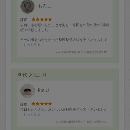
もろこ
評価：
以前にもお願いしたことがあり、今回も午前午後の2枠連
続で依頼しました。
自分の考えつかなかった整理整頓方法をアドバイスして
もらい、モヤモヤが解消されました。
もっと見る
※依頼者の依頼当時の主観的な感想です。
80代 女性より
Rie.U
評価：
今日もたくさん、おいしいお料理を作って下さいました
もっと見る
※依頼者の依頼当時の主観的な感想です。