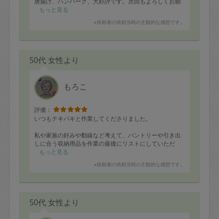
唐揚げ、ハンバーグ、大好評です。次回もよろしくお願
いします。
もっと見る
※依頼者の依頼当時の主観的な感想です。
50代 女性より
もろこ
評価：
いつもテキパキと作業してくださりました。
私や家族の好みや動線など考えて、パントリーや引き出
しに合う収納用品を作業の最後にリストにしていただ
き、これを持って無印に行きたいと思います！
もっと見る
ありがとうございました。
※依頼者の依頼当時の主観的な感想です。
50代 女性より