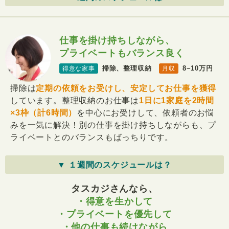
仕事を掛け持ちしながら、
プライベートもバランス良く
掃除、整理収納
8~10万円
得意な家事
月収
掃除は
定期の依頼をお受けし、安定してお仕事を獲得
しています。整理収納のお仕事は
1日に1家庭を2時間
×3枠（計6時間）
を中心にお受けして、依頼者のお悩
みを一気に解決！別の仕事を掛け持ちしながらも、プ
ライベートとのバランスもばっちりです。
▼ １週間のスケジュールは？
タスカジさんなら、
・得意を生かして
・プライベートを優先して
・他の仕事も続けながら