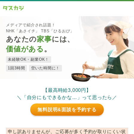
メディアで紹介され話題！
NHK「あさイチ」 TBS「ひるおび」
あなたの
家事
には、
価値がある
。
未経験OK・副業OK！
1回3時間
空いた時間に！
【最高時給3,000円】
＼「自分にもできるかな…」って思ったら／
無料説明&面談を予約する
申し訳ありませんが、ご応募が多く予約が取りにくい状