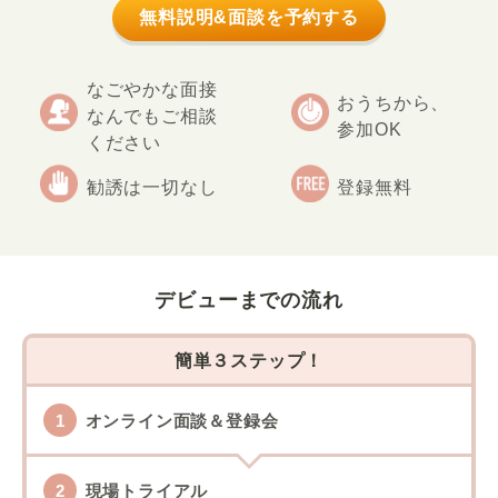
無料説明&面談を予約する
なごやかな面接
おうちから、
なんでもご相談
参加OK
ください
勧誘は一切なし
登録無料
デビューまでの流れ
簡単３ステップ！
オンライン面談＆登録会
現場トライアル