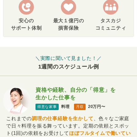
安心の
最大１億円の
タスカジ
サポート体制
損害保険
コミュニティ
＼実際に聞いて見ました！／
1週間のスケジュール例
資格や経験、自分の「得意」を
生かした仕事を
料理
20万円〜
得意な家事
月収
これまでの
調理の仕事経験を生かして
、色々なご家庭
で日々料理を振る舞っています。定期の依頼とスポッ
ト(1回)の依頼をお受けして
ほぼフルタイムで働いてい