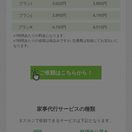
プランI
3,650円
3,890円
プランJ
3,890円
4,190円
プランK
4,190円
4,510円
※1時間あたりの料金になります。
※1時間あたりの金額は税込みですが､交通費は別途にてお支払いに
なります｡
家事代行サービスの種類
タスカジで依頼できるサービスは下記となります。
掃除
料理作り置き