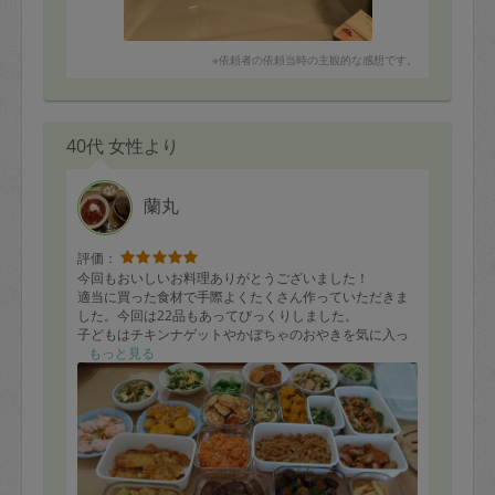
※依頼者の依頼当時の主観的な感想です。
40代 女性より
蘭丸
評価：
今回もおいしいお料理ありがとうございました！
適当に買った食材で手際よくたくさん作っていただきま
した。今回は22品もあってびっくりしました。
子どもはチキンナゲットやかぼちゃのおやきを気に入っ
てぱくぱく食べていました。
もっと見る
またよろしくお願いします。