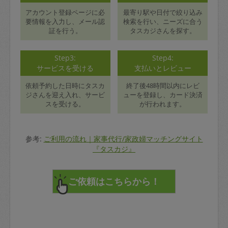
アカウント登録ページに必
最寄り駅や日付で絞り込み
要情報を入力し、メール認
検索を行い、ニーズに合う
証を行う。
タスカジさんを探す。
Step3:
Step4:
サービスを受ける
支払いとレビュー
依頼予約した日時にタスカ
終了後48時間以内にレビ
ジさんを迎え入れ、サービ
ューを登録し、カード決済
スを受ける。
が行われます。
参考:
ご利用の流れ｜家事代行/家政婦マッチングサイト
『タスカジ』