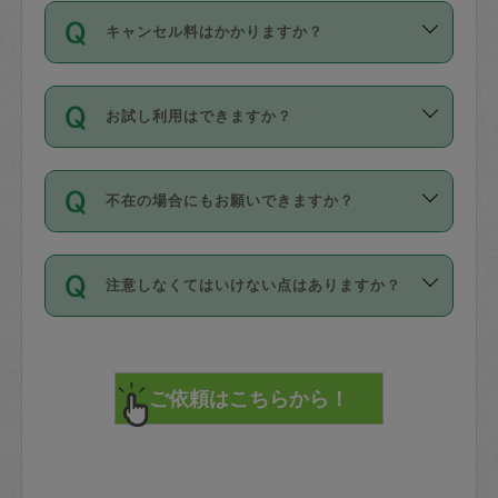
ご依頼は、現在を起点に3日後（72時間
濯、料理、作り置き、整理収納、買い物
のち、タスカジモニター宅にて３時間の
また外国人の方は英語しか話せない方、
キャンセル料はかかりますか？
以降）の日時から受付可能となっていま
です。作業中に物を壊したり、人にけが
現場トライアルを受け、合格したタスカ
日本語も話せる方など様々です。
す。
をさせたりした場合が対象で、補償金額
ジさんが活動されています。
キャンセル料には、以下の2種類がありま
ただし、72時間を切った直前の日程では
は対物1000万円、対人1億円が上限で
バックグラウンドや得意分野はプロフィ
お試し利用はできますか？
す。
タスカジさんへ「募集」をかけることが
す。
※テストセンターの講評は１件目のレビュ
ールに記載していますので、各自の得意
可能です。
ーとして記載されていますので依頼の際
分野を見極めて、目的に合わせてお仕事
「お試し利用」というメニューはありま
万が一損害が発生した場合は、その場の
に参考にしてください。
を依頼してください。
不在の場合にもお願いできますか？
せんが、「一回のみ」依頼を活用するこ
1. 直前キャンセル（定期、スポット契約
写真を撮り、
参考
：
【詳細】タスカジさんの登録に際
とによって、気に入ったタスカジさんを
共通）
タスカジサポートセンターまでご連絡く
して面接や教育は実施していますか？
不在の場合の作業はタスカジさんの同意
見つけることができます。
・タスカジさんのお仕事開始予定時間前
ださい。
注意しなくてはいけない点はありますか？
が必要です。数回の依頼ののち、タスカ
72時間を超える※と、以下のキャンセル
詳細FAQ：
損害賠償保険について教えて
ジさんと依頼者の間で十分な信頼関係が
まず、条件の合う気になるタスカジさ
料が発生します。
ください。
貴重品は紛失の際トラブルの元となるの
できたのち、タスカジさんに依頼してみ
ん、２・３人に「スポット」依頼をして
で、必ず鍵のかかるロッカーや金庫に入
てください。
みてください。
直前キャンセル料：
れて依頼者の責任の元管理するよう心掛
不在時に部屋に入るためにタスカジさん
その後、一番気に入ったタスカジさんに
72時間前〜24時間前＝依頼料金の50%
けてください。
に鍵を預ける必要がありますが、タスカ
「定期（毎週・隔週）」依頼をしてくだ
24時間前～1時間前＝依頼金額の100%
※パスポート、クレジットカード、銀行カ
ジさんが紛失した鍵によって二次的な損
さい。
1時間前〜実施時間＝依頼金額の100%＋
ード、5千円以上のアクセサリー、500円
害（たとえば、第三者の侵入など）が起
交通費全額