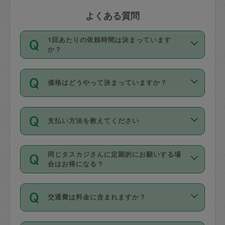
よくある質問
1回あたりの依頼時間は決まっています
か？
依頼1回につき3時間固定です。3時間を
価格はどうやって決まっていますか？
超えて依頼したい場合は、延長機能をご
利用ください。機能をご利用いただくに
11種類の価格帯の中からタスカジさん自
は、タスカジさんに事前に相談し、合意
支払い方法を教えてください
身が価格を選んで設定しています。
の上事前申請することが必要です。な
タスカジさんの価格設定には最初は制限
お、3時間を下回っても、値引き等はござ
お支払方法はクレジットカード（Visa／
があり、レビュー件数、レビューの平均
いません。
同じタスカジさんに定期的にお願いする場
Master／JCB／AMERICAN EXPRESS／
値、などで除々に設定可能な最高額が上
合はお得になる？
Diners Club）のみとなります。
がっていく仕組みになっています。
依頼には「スポット」と「定期（毎週｜
カード情報のご登録は、依頼リクエスト
交通費は料金に含まれますか？
隔週）」があり、「定期」の依頼は「ス
を行う際にご入力ください。プロフィー
ポット」よりお得な料金でご利用できま
ル登録時にはご入力いただかなくても大
交通費は依頼料金とは別途発生し、依頼