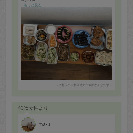
油淋鶏
もっと見る
肉団子
トロトロ茄子ユッケ
セロリツナ塩昆布和え
ジャガイモピーマン牛肉オイスター炒め
きゅうりハム春雨サラダ
山芋磯辺焼き
など、今日も沢山のお料理を作っていただきました。ま
たよろしくお願いします
※依頼者の依頼当時の主観的な感想です。
40代 女性より
ma-u