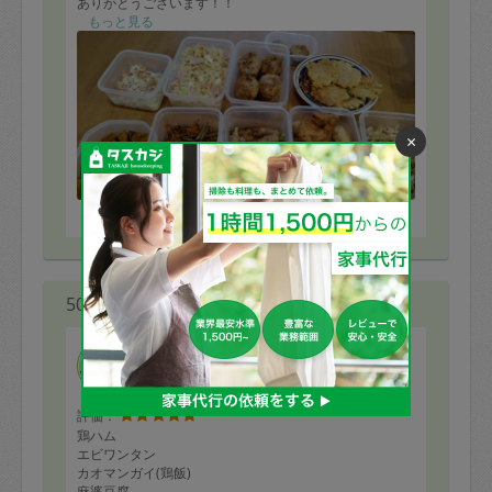
ありがとうございます！！
もっと見る
×
※依頼者の依頼当時の主観的な感想です。
50代 女性より
ma-u
評価：
鶏ハム
エビワンタン
カオマンガイ(鶏飯)
麻婆豆腐