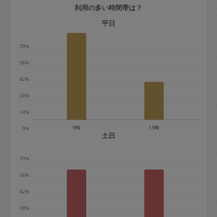
利用の多い時間帯は？
定期契約をキャンセルする場合、毎週定
期は月2回まで隔週定期は月1回までキャ
平日
ンセル料は発生しません。それ以上はキ
70%
ャンセル料が発生します。
56%
定期契約キャンセル料：
42%
・1回につき1,200円※
28%
・詳細ルールは、
こちら
を参照くださ
い。
14%
9時
13時
0%
※キャンセル料金の設定について：
土日
定期依頼1回（3時間）の金額とスポット
70%
1回（3時間）依頼した場合の金額の差額
相当で料金設定されています。
56%
42%
28%