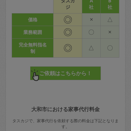
タスカ
A
B
ジ
社
社
◎
×
△
価格
◎
〇
×
業務範囲
完全無料指名
◎
△
〇
制
大和市における家事代行料金
タスカジで、家事代行を依頼する際の料金は下記となりま
す。