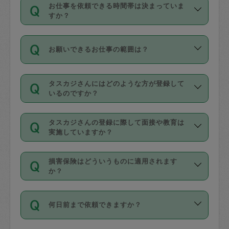
す。
丈夫です。
お仕事を依頼できる時間帯は決まっていま
料金のご請求と合わせてお支払いとなり
定期の最低利用回数は設けていない代わ
デビットカード・プリペイドカード（Vプ
すか？
ます。交通費の金額は「依頼の詳細」に
りに、一定数を超えたキャンセルは有償
リカ、au WALLETなど）
は支払にはご利
時間帯は3種類あります。いずれも１回あ
自動計算で表示されます。
でキャンセルすることが出来ます。
用いただけませんのでご注意ください。
お願いできるお仕事の範囲は？
たり３時間です。
銀行振込や現金払いも対応していませ
（例：毎週定期の場合は３回以上のキャ
ん。
掃除、整理収納、洗濯、買い物、料理、
・ＡＭ ９時～１２時
ンセルが有償（1200円、隔週定期の場合
なお、タスカジさんの交通費も、依頼料
タスカジさんにはどのような方が登録して
作り置きです。タスカジさんによってで
・ＰＭ １３時～１６時
いるのですか？
は２回以上のキャンセルが有償（1200
金のご請求と合わせてお支払いとなりま
きる仕事の範囲が異なりますので、依頼
・夜 １８時～２１時
円））
す。交通費の金額は「依頼の詳細」に自
主婦として長年の家事経験をお持ちの
する前にタスカジさんのプロフィールで
動計算で表示されます。
タスカジさんの登録に際して面接や教育は
方、栄養士・調理師といった資格者で保
確認してください。
開始時間を２時間前後変更することが可
実施していますか？
育園や学校の給食やレストランで料理関
基本的に、高所での作業や危険作業、屋
能です。依頼送信後、個別にタスカジさ
応募の際に、各自事務局との面接と説明
係の専門職に従事されていた方、日本で
外での作業は対象外です。
んにメッセージを送り調整してくださ
損害保険はどういうものに適用されます
を行っています。その後、身分証明書の
すでにハウスキーパーや英語の先生とし
か？
い。ただし、２時間を越えての調整はで
写真提出をしていただいています。外国
てお仕事をしているフィリピン出身の
きません。
依頼者とタスカジさんとの間でタスカジ
人の場合は在留カードで労働許可状況を
方、海外からの留学生、家事が好きな会
万が一、依頼した時間帯と作業時間が１
何日前まで依頼できますか？
を通して成立した作業時間内での作業に
確認しています。タスカジさんトレーニ
社員など様々なバックグラウンドの方が
時間も被らない場合、損害保険の対象外
適用されます。作業範囲は、掃除、洗
ング動画を使ったセルフトレーニングの
登録しています。
となりますので、ご注意ください。