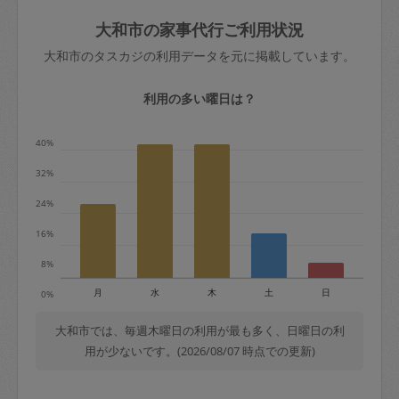
玉、など
きた場合は損害保険の対象外となるので
依頼者不在による当日キャンセル＝依頼
大和市の家事代行ご利用状況
ご注意ください。
金額の100%＋交通費全額
大和市のタスカジの利用データを元に掲載しています。
あわせてこちらも参照ください
：
初めて
利用します。注意しなくてはいけない点
※例：依頼日時／土曜日午前9時開始の場
利用の多い曜日は？
はありますか？
合、水曜日午前9時以降はキャンセル料が
発生
40%
水曜日9時〜金曜日9時まで＝依頼料金の
32%
50%
24%
金曜日9時～土曜日8時まで＝依頼金額の
100%
16%
土曜日8時〜実施時間＝依頼金額の100%
8%
＋交通費全額
月
水
木
土
日
0%
依頼者不在による当日キャンセル＝依頼
金額の100%＋交通費全額
大和市では、毎週木曜日の利用が最も多く、日曜日の利
用が少ないです。(2026/08/07 時点での更新)
2. 定期契約キャンセル（定期契約のみ）