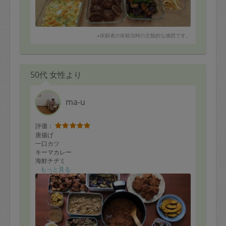
※依頼者の依頼当時の主観的な感想です。
50代 女性より
ma-u
評価：
唐揚げ
一口カツ
キーマカレー
海鮮チヂミ
牛肉とジャガイモとピーマンのオイスター炒め
もっと見る
豚肉と玉ねぎカレーあんかけ
豆腐チャンプル
ズッキーニのフリッタータ
ナスの揚げ浸し
コーンのカレー醤油ソテー
プリン