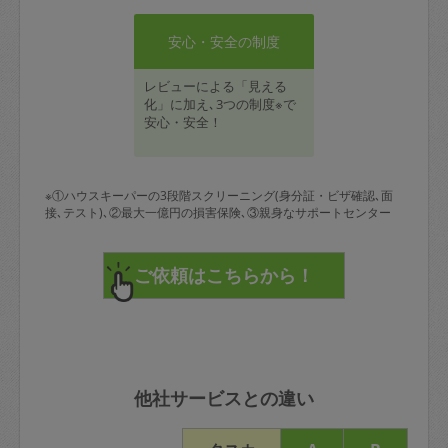
安心・安全の制度
レビューによる「見える
化」に加え､3つの制度※で
安心・安全！
※①ハウスキーパーの3段階スクリーニング(身分証・ビザ確認､面
接､テスト)､②最大一億円の損害保険､③親身なサポートセンター
他社サービスとの違い