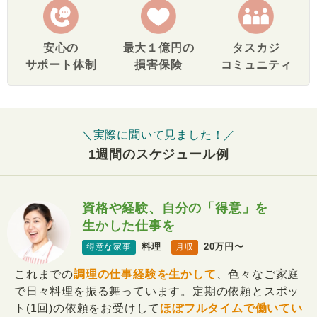
安心の
最大１億円の
タスカジ
サポート体制
損害保険
コミュニティ
＼実際に聞いて見ました！／
1週間のスケジュール例
資格や経験、自分の「得意」を
生かした仕事を
料理
20万円〜
得意な家事
月収
これまでの
調理の仕事経験を生かして
、色々なご家庭
で日々料理を振る舞っています。定期の依頼とスポッ
ト(1回)の依頼をお受けして
ほぼフルタイムで働いてい