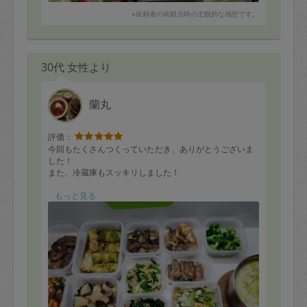
※依頼者の依頼当時の主観的な感想です。
30代 女性より
蘭丸
評価：
今回もたくさんつくっていただき、ありがとうございま
した！
また、冷蔵庫もスッキリしました！
早速、鮭のスープや鶏肉と野菜のキャベツ巻など食べま
もっと見る
したが、
とてもおいしかったです。
またぜひおねがいします！