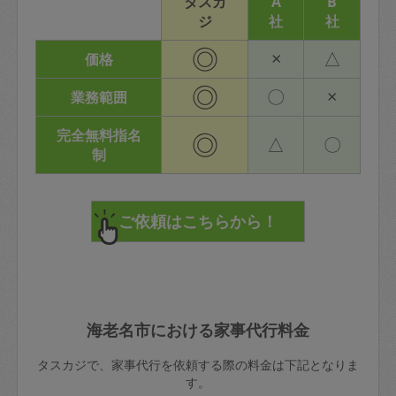
タスカ
A
B
ジ
社
社
◎
×
△
価格
◎
〇
×
業務範囲
完全無料指名
◎
△
〇
制
海老名市における家事代行料金
タスカジで、家事代行を依頼する際の料金は下記となりま
す。