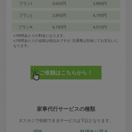
プランI
3,650円
3,890円
プランJ
3,890円
4,190円
プランK
4,190円
4,510円
※1時間あたりの料金になります。
※1時間あたりの金額は税込みですが､交通費は別途にてお支払いに
なります｡
家事代行サービスの種類
タスカジで依頼できるサービスは下記となります。
掃除
料理作り置き