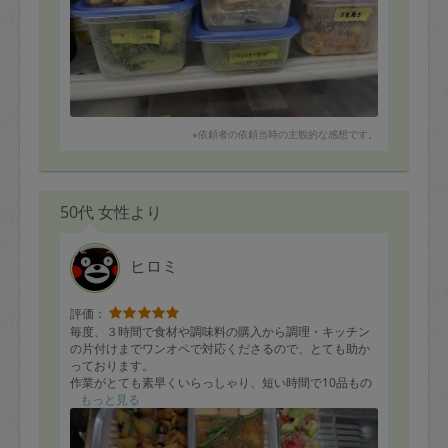
ルが散らかっているので、この点も本当に素晴らしいと
思います！
また来週もよろしくお願いいたします。
※依頼者の依頼当時の主観的な感想です。
50代 女性より
ヒロミ
評価：
毎度、３時間で食材や調味料の購入から調理・キッチン
の片付けまでワンオペで対応くださるので、とても助か
っております。
作業がとても素早くいらっしゃり、短い時間で10品もの
作り置きをご用意いただきありがとうございます。
もっと見る
メニューも野菜を中心としたヘルシーなものばかりで、
とてもありがたいです。