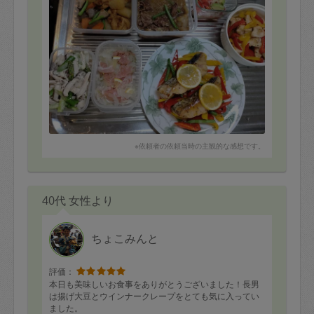
かれこれ２年以上お世話になっておりますが、もはや我
が家はヒロミさんのお料理なしの生活は考えられませ
ん。
※依頼者の依頼当時の主観的な感想です。
40代 女性より
ちょこみんと
評価：
本日も美味しいお食事をありがとうございました！長男
は揚げ大豆とウインナークレープをとても気に入ってい
ました。