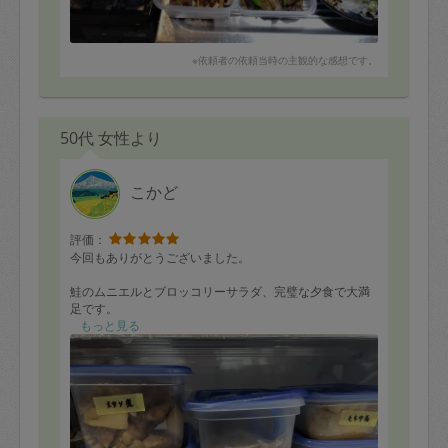
※依頼者の依頼当時の主観的な感想です。
50代 女性より
こかど
評価：
今回もありがとうございました。
鮭のムニエルとブロッコリーサラダ、完璧な夕食で大満
足です。
今日はもち巾着いただきました。子供たちがめちゃくち
もっと見る
ゃめちゃくちゃ喜んで食べていました。これは絶対我が
家でも定番決定です。
明日は3色巻きいただきますね。毎日美味しい家庭料理が
あって本当に助かっています。
あと、「一体いつ料理を作っていつお鍋や調理器具を洗
っているんだろう？」というぐらい、最後キッチンがき
れいです。自分で作るとげんなりするくらいお鍋やボウ