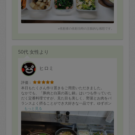
※依頼者の依頼当時の主観的な感想です。
50代 女性より
ヒロミ
評価：
本日もたくさん作り置きをご用意いただきました。
なかでも、「豚肉と白菜の蒸し鍋」はいつも作っていた
だく定番料理ですが、見た目も美しく、野菜とお肉をバ
ランスよく摂ることができ大好きな一品です。ゆずポン
酢をかけて食べるとさっぱりしてヘルシーで最高です！
もっと見る