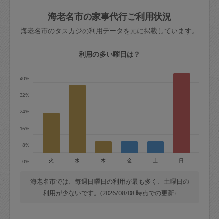
玉、など
きた場合は損害保険の対象外となるので
依頼者不在による当日キャンセル＝依頼
海老名市の家事代行ご利用状況
ご注意ください。
金額の100%＋交通費全額
海老名市のタスカジの利用データを元に掲載しています。
あわせてこちらも参照ください
：
初めて
利用します。注意しなくてはいけない点
※例：依頼日時／土曜日午前9時開始の場
利用の多い曜日は？
はありますか？
合、水曜日午前9時以降はキャンセル料が
発生
40%
水曜日9時〜金曜日9時まで＝依頼料金の
32%
50%
24%
金曜日9時～土曜日8時まで＝依頼金額の
100%
16%
土曜日8時〜実施時間＝依頼金額の100%
8%
＋交通費全額
火
水
木
金
土
日
0%
依頼者不在による当日キャンセル＝依頼
金額の100%＋交通費全額
海老名市では、毎週日曜日の利用が最も多く、土曜日の
利用が少ないです。(2026/08/08 時点での更新)
2. 定期契約キャンセル（定期契約のみ）