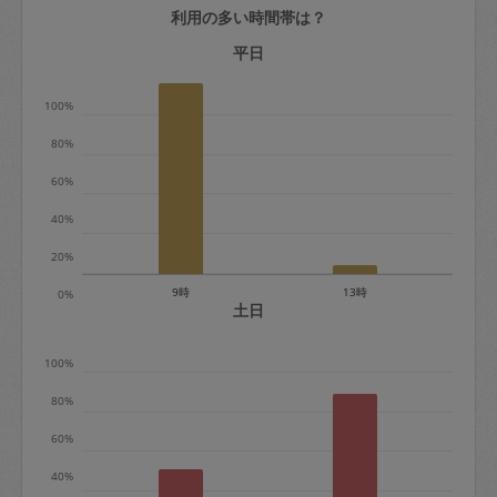
利用の多い時間帯は？
定期契約をキャンセルする場合、毎週定
期は月2回まで隔週定期は月1回までキャ
平日
ンセル料は発生しません。それ以上はキ
100%
ャンセル料が発生します。
80%
定期契約キャンセル料：
60%
・1回につき1,200円※
40%
・詳細ルールは、
こちら
を参照くださ
い。
20%
9時
13時
0%
※キャンセル料金の設定について：
土日
定期依頼1回（3時間）の金額とスポット
100%
1回（3時間）依頼した場合の金額の差額
相当で料金設定されています。
80%
60%
40%