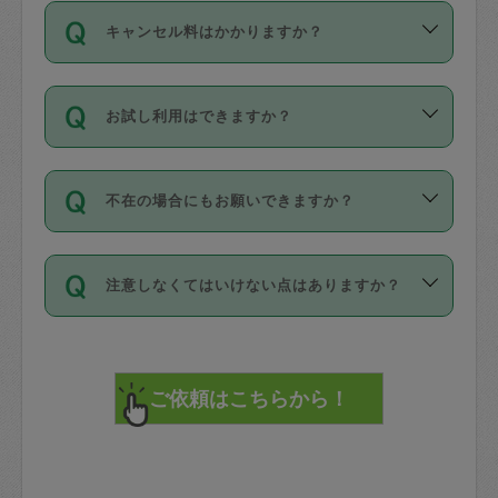
ご依頼は、現在を起点に3日後（72時間
濯、料理、作り置き、整理収納、買い物
のち、タスカジモニター宅にて３時間の
また外国人の方は英語しか話せない方、
キャンセル料はかかりますか？
以降）の日時から受付可能となっていま
です。作業中に物を壊したり、人にけが
現場トライアルを受け、合格したタスカ
日本語も話せる方など様々です。
す。
をさせたりした場合が対象で、補償金額
ジさんが活動されています。
キャンセル料には、以下の2種類がありま
ただし、72時間を切った直前の日程では
は対物1000万円、対人1億円が上限で
バックグラウンドや得意分野はプロフィ
お試し利用はできますか？
す。
タスカジさんへ「募集」をかけることが
す。
※テストセンターの講評は１件目のレビュ
ールに記載していますので、各自の得意
可能です。
ーとして記載されていますので依頼の際
分野を見極めて、目的に合わせてお仕事
「お試し利用」というメニューはありま
万が一損害が発生した場合は、その場の
に参考にしてください。
を依頼してください。
不在の場合にもお願いできますか？
せんが、「一回のみ」依頼を活用するこ
1. 直前キャンセル（定期、スポット契約
写真を撮り、
参考
：
【詳細】タスカジさんの登録に際
とによって、気に入ったタスカジさんを
共通）
タスカジサポートセンターまでご連絡く
して面接や教育は実施していますか？
不在の場合の作業はタスカジさんの同意
見つけることができます。
・タスカジさんのお仕事開始予定時間前
ださい。
注意しなくてはいけない点はありますか？
が必要です。数回の依頼ののち、タスカ
72時間を超える※と、以下のキャンセル
詳細FAQ：
損害賠償保険について教えて
ジさんと依頼者の間で十分な信頼関係が
まず、条件の合う気になるタスカジさ
料が発生します。
ください。
貴重品は紛失の際トラブルの元となるの
できたのち、タスカジさんに依頼してみ
ん、２・３人に「スポット」依頼をして
で、必ず鍵のかかるロッカーや金庫に入
てください。
みてください。
直前キャンセル料：
れて依頼者の責任の元管理するよう心掛
不在時に部屋に入るためにタスカジさん
その後、一番気に入ったタスカジさんに
72時間前〜24時間前＝依頼料金の50%
けてください。
に鍵を預ける必要がありますが、タスカ
「定期（毎週・隔週）」依頼をしてくだ
24時間前～1時間前＝依頼金額の100%
※パスポート、クレジットカード、銀行カ
ジさんが紛失した鍵によって二次的な損
さい。
1時間前〜実施時間＝依頼金額の100%＋
ード、5千円以上のアクセサリー、500円
害（たとえば、第三者の侵入など）が起
交通費全額