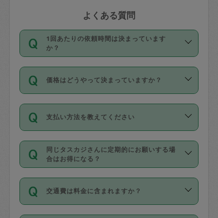
よくある質問
1回あたりの依頼時間は決まっています
か？
依頼1回につき3時間固定です。3時間を
価格はどうやって決まっていますか？
超えて依頼したい場合は、延長機能をご
利用ください。機能をご利用いただくに
11種類の価格帯の中からタスカジさん自
は、タスカジさんに事前に相談し、合意
支払い方法を教えてください
身が価格を選んで設定しています。
の上事前申請することが必要です。な
タスカジさんの価格設定には最初は制限
お、3時間を下回っても、値引き等はござ
お支払方法はクレジットカード（Visa／
があり、レビュー件数、レビューの平均
いません。
同じタスカジさんに定期的にお願いする場
Master／JCB／AMERICAN EXPRESS／
値、などで除々に設定可能な最高額が上
合はお得になる？
Diners Club）のみとなります。
がっていく仕組みになっています。
依頼には「スポット」と「定期（毎週｜
カード情報のご登録は、依頼リクエスト
交通費は料金に含まれますか？
隔週）」があり、「定期」の依頼は「ス
を行う際にご入力ください。プロフィー
ポット」よりお得な料金でご利用できま
ル登録時にはご入力いただかなくても大
交通費は依頼料金とは別途発生し、依頼