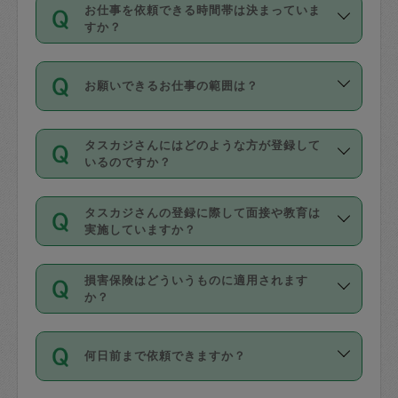
す。
丈夫です。
お仕事を依頼できる時間帯は決まっていま
料金のご請求と合わせてお支払いとなり
定期の最低利用回数は設けていない代わ
デビットカード・プリペイドカード（Vプ
すか？
ます。交通費の金額は「依頼の詳細」に
りに、一定数を超えたキャンセルは有償
リカ、au WALLETなど）
は支払にはご利
時間帯は3種類あります。いずれも１回あ
自動計算で表示されます。
でキャンセルすることが出来ます。
用いただけませんのでご注意ください。
お願いできるお仕事の範囲は？
たり３時間です。
銀行振込や現金払いも対応していませ
（例：毎週定期の場合は３回以上のキャ
ん。
掃除、整理収納、洗濯、買い物、料理、
・ＡＭ ９時～１２時
ンセルが有償（1200円、隔週定期の場合
なお、タスカジさんの交通費も、依頼料
タスカジさんにはどのような方が登録して
作り置きです。タスカジさんによってで
・ＰＭ １３時～１６時
いるのですか？
は２回以上のキャンセルが有償（1200
金のご請求と合わせてお支払いとなりま
きる仕事の範囲が異なりますので、依頼
・夜 １８時～２１時
円））
す。交通費の金額は「依頼の詳細」に自
主婦として長年の家事経験をお持ちの
する前にタスカジさんのプロフィールで
動計算で表示されます。
タスカジさんの登録に際して面接や教育は
方、栄養士・調理師といった資格者で保
確認してください。
開始時間を２時間前後変更することが可
実施していますか？
育園や学校の給食やレストランで料理関
基本的に、高所での作業や危険作業、屋
能です。依頼送信後、個別にタスカジさ
応募の際に、各自事務局との面接と説明
係の専門職に従事されていた方、日本で
外での作業は対象外です。
んにメッセージを送り調整してくださ
損害保険はどういうものに適用されます
を行っています。その後、身分証明書の
すでにハウスキーパーや英語の先生とし
か？
い。ただし、２時間を越えての調整はで
写真提出をしていただいています。外国
てお仕事をしているフィリピン出身の
きません。
依頼者とタスカジさんとの間でタスカジ
人の場合は在留カードで労働許可状況を
方、海外からの留学生、家事が好きな会
万が一、依頼した時間帯と作業時間が１
何日前まで依頼できますか？
を通して成立した作業時間内での作業に
確認しています。タスカジさんトレーニ
社員など様々なバックグラウンドの方が
時間も被らない場合、損害保険の対象外
適用されます。作業範囲は、掃除、洗
ング動画を使ったセルフトレーニングの
登録しています。
となりますので、ご注意ください。