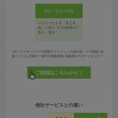
安心・安全の制度
レビューによる「見える
化」に加え､3つの制度※で
安心・安全！
※①ハウスキーパーの3段階スクリーニング(身分証・ビザ確認､面
接､テスト)､②最大一億円の損害保険､③親身なサポートセンター
他社サービスとの違い