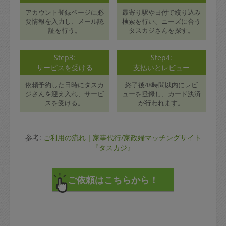
アカウント登録ページに必
最寄り駅や日付で絞り込み
要情報を入力し、メール認
検索を行い、ニーズに合う
証を行う。
タスカジさんを探す。
Step3:
Step4:
サービスを受ける
支払いとレビュー
依頼予約した日時にタスカ
終了後48時間以内にレビ
ジさんを迎え入れ、サービ
ューを登録し、カード決済
スを受ける。
が行われます。
参考:
ご利用の流れ｜家事代行/家政婦マッチングサイト
『タスカジ』