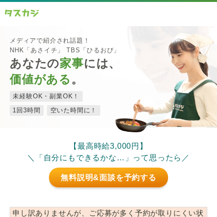
メディアで紹介され話題！
NHK「あさイチ」 TBS「ひるおび」
あなたの
家事
には、
価値がある
。
未経験OK・副業OK！
1回3時間
空いた時間に！
【最高時給3,000円】
＼「自分にもできるかな…」って思ったら／
無料説明&面談を予約する
申し訳ありませんが、ご応募が多く予約が取りにくい状