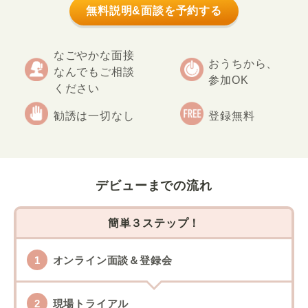
無料説明&面談を予約する
なごやかな面接
おうちから、
なんでもご相談
参加OK
ください
勧誘は一切なし
登録無料
デビューまでの流れ
簡単３ステップ！
オンライン面談＆登録会
現場トライアル