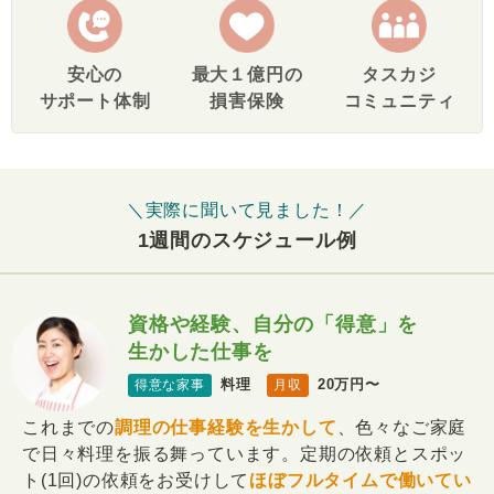
安心の
最大１億円の
タスカジ
サポート体制
損害保険
コミュニティ
＼実際に聞いて見ました！／
1週間のスケジュール例
資格や経験、自分の「得意」を
生かした仕事を
料理
20万円〜
得意な家事
月収
これまでの
調理の仕事経験を生かして
、色々なご家庭
で日々料理を振る舞っています。定期の依頼とスポッ
ト(1回)の依頼をお受けして
ほぼフルタイムで働いてい