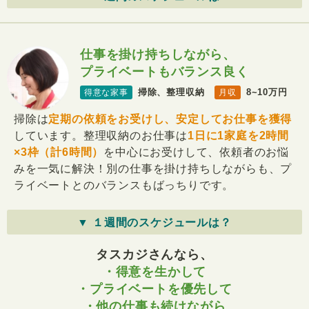
仕事を掛け持ちしながら、
プライベートもバランス良く
掃除、整理収納
8~10万円
得意な家事
月収
掃除は
定期の依頼をお受けし、安定してお仕事を獲得
しています。整理収納のお仕事は
1日に1家庭を2時間
×3枠（計6時間）
を中心にお受けして、依頼者のお悩
みを一気に解決！別の仕事を掛け持ちしながらも、プ
ライベートとのバランスもばっちりです。
▼ １週間のスケジュールは？
タスカジさんなら、
・得意を生かして
・プライベートを優先して
・他の仕事も続けながら