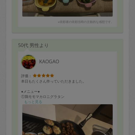
※依頼者の依頼当時の主観的な感想です。
50代 男性より
KAOGAO
評価：
本日もたくさん作っていただきました。
●メニュー●
①鶏モモマカロニグラタン
②かぼちゃコロッケ
もっと見る
③ミートボール
④れんこん肉巻き
⑤魚料理
⑥豚肉のトマトシチュー
⑦弁当用付け合わせ副菜