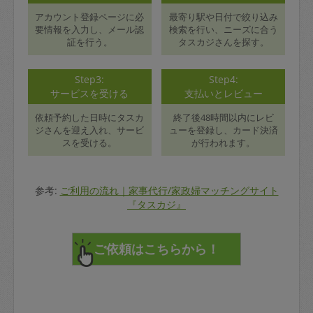
アカウント登録ページに必
最寄り駅や日付で絞り込み
要情報を入力し、メール認
検索を行い、ニーズに合う
証を行う。
タスカジさんを探す。
Step3:
Step4:
サービスを受ける
支払いとレビュー
依頼予約した日時にタスカ
終了後48時間以内にレビ
ジさんを迎え入れ、サービ
ューを登録し、カード決済
スを受ける。
が行われます。
参考:
ご利用の流れ｜家事代行/家政婦マッチングサイト
『タスカジ』