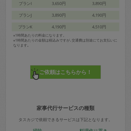
プランI
3,650円
3,890円
プランJ
3,890円
4,190円
プランK
4,190円
4,510円
※1時間あたりの料金になります。
※1時間あたりの金額は税込みですが､交通費は別途にてお支払いに
なります｡
家事代行サービスの種類
タスカジで依頼できるサービスは下記となります。
掃除
料理作り置き