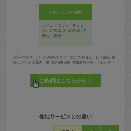
安心・安全の制度
レビューによる「見える
化」に加え､3つの制度※で
安心・安全！
※①ハウスキーパーの3段階スクリーニング(身分証・ビザ確認､面
接､テスト)､②最大一億円の損害保険､③親身なサポートセンター
他社サービスとの違い