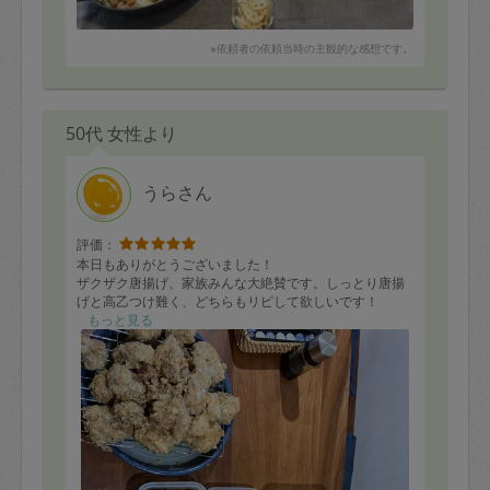
鶏そぼろ
だし巻き卵
大学いも
※依頼者の依頼当時の主観的な感想です。
芋煮(牛肉×醤油ベース
ブロッコリーの明太マヨサラダ
チリビーンズ
鶏そぼろお揚げと白菜のスープ
50代 女性より
写真に載っていませんが、こちらもあります。
洋風炊き込みご飯
うらさん
評価：
本日もありがとうございました！
ザクザク唐揚げ、家族みんな大絶賛です。しっとり唐揚
げと高乙つけ難く、どちらもリピして欲しいです！
もっと見る