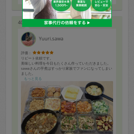
40代 女性より
Yuuri.sawa
評価：
リピート依頼です。
美味しい料理を今日もたくさん作っていただきました。
sawaさんの芋煮はすっかり家族でファンになってしまい
ました。
また、いつも和食を頼みがちだったので中華や洋食メニ
もっと見る
ューを相談しておすすめしていただきました。
子供に合わせて辛みなしなど、細かな対応もしてくださ
るので助かります！
またぜひお願い致します。
シェパードパイ
チキンのトマト煮込み
辛くないエビチリ
青椒肉絲
レンコンつくねハサミ焼き