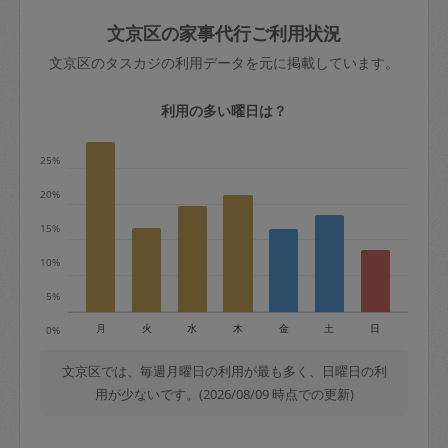
玉、など
きた場合は損害保険の対象外となるので
依頼者不在による当日キャンセル＝依頼
文京区の家事代行ご利用状況
ご注意ください。
金額の100%＋交通費全額
文京区のタスカジの利用データを元に掲載しています。
あわせてこちらも参照ください
：
初めて
利用します。注意しなくてはいけない点
※例：依頼日時／土曜日午前9時開始の場
利用の多い曜日は？
はありますか？
合、水曜日午前9時以降はキャンセル料が
発生
25%
水曜日9時〜金曜日9時まで＝依頼料金の
20%
50%
15%
金曜日9時～土曜日8時まで＝依頼金額の
100%
10%
土曜日8時〜実施時間＝依頼金額の100%
5%
＋交通費全額
月
火
水
木
金
土
日
0%
依頼者不在による当日キャンセル＝依頼
金額の100%＋交通費全額
文京区では、毎週月曜日の利用が最も多く、日曜日の利
用が少ないです。(2026/08/09 時点での更新)
2. 定期契約キャンセル（定期契約のみ）