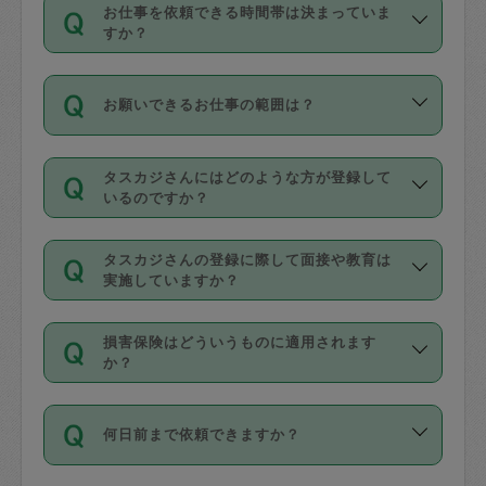
す。
丈夫です。
お仕事を依頼できる時間帯は決まっていま
料金のご請求と合わせてお支払いとなり
定期の最低利用回数は設けていない代わ
デビットカード・プリペイドカード（Vプ
すか？
ます。交通費の金額は「依頼の詳細」に
りに、一定数を超えたキャンセルは有償
リカ、au WALLETなど）
は支払にはご利
時間帯は3種類あります。いずれも１回あ
自動計算で表示されます。
でキャンセルすることが出来ます。
用いただけませんのでご注意ください。
お願いできるお仕事の範囲は？
たり３時間です。
銀行振込や現金払いも対応していませ
（例：毎週定期の場合は３回以上のキャ
ん。
掃除、整理収納、洗濯、買い物、料理、
・ＡＭ ９時～１２時
ンセルが有償（1200円、隔週定期の場合
なお、タスカジさんの交通費も、依頼料
タスカジさんにはどのような方が登録して
作り置きです。タスカジさんによってで
・ＰＭ １３時～１６時
いるのですか？
は２回以上のキャンセルが有償（1200
金のご請求と合わせてお支払いとなりま
きる仕事の範囲が異なりますので、依頼
・夜 １８時～２１時
円））
す。交通費の金額は「依頼の詳細」に自
主婦として長年の家事経験をお持ちの
する前にタスカジさんのプロフィールで
動計算で表示されます。
タスカジさんの登録に際して面接や教育は
方、栄養士・調理師といった資格者で保
確認してください。
開始時間を２時間前後変更することが可
実施していますか？
育園や学校の給食やレストランで料理関
基本的に、高所での作業や危険作業、屋
能です。依頼送信後、個別にタスカジさ
応募の際に、各自事務局との面接と説明
係の専門職に従事されていた方、日本で
外での作業は対象外です。
んにメッセージを送り調整してくださ
損害保険はどういうものに適用されます
を行っています。その後、身分証明書の
すでにハウスキーパーや英語の先生とし
か？
い。ただし、２時間を越えての調整はで
写真提出をしていただいています。外国
てお仕事をしているフィリピン出身の
きません。
依頼者とタスカジさんとの間でタスカジ
人の場合は在留カードで労働許可状況を
方、海外からの留学生、家事が好きな会
万が一、依頼した時間帯と作業時間が１
何日前まで依頼できますか？
を通して成立した作業時間内での作業に
確認しています。タスカジさんトレーニ
社員など様々なバックグラウンドの方が
時間も被らない場合、損害保険の対象外
適用されます。作業範囲は、掃除、洗
ング動画を使ったセルフトレーニングの
登録しています。
となりますので、ご注意ください。