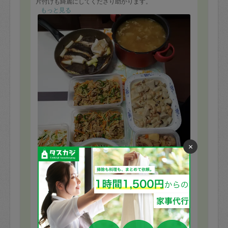
片付けも綺麗にしてくださり助かります。
また宜しくお願い致しますm(_ _)m
もっと見る
×
※依頼者の依頼当時の主観的な感想です。