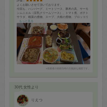
評価：
よくお願いさせて頂いております。
今回も、ハンバーグ、ミートソース、豚丼の具、サーモ
ンムニエル（豆乳クリームソース）、トマト煮、ポテト
サラダ、根菜の煮物、スープ、大根の煮物、ブロッコリ
ー炒め、白菜と豚肉の煮物等、たくさん作って頂きまし
もっと見る
た。どれも美味しく、子供たちも喜んで頂いています。
また是非よろしくお願い致します。
※依頼者の依頼当時の主観的な感想です。
30代 女性より
りえつ