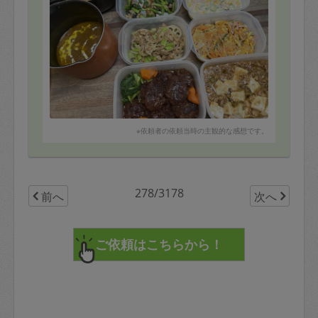
生姜焼き▶︎下味冷凍
バターチキンカレー
青椒肉絲▶︎下味冷凍
ポテトサラダ(おつまみ)
ブロッコリーの梅おかか和え
かぼちゃの煮物（醤油&砂糖)
無限レンコン ツナオイスターソース
春雨サラダ
次回もよろしくお願いいたします。
※依頼者の依頼当時の主観的な感想です。
278/3178
前へ
次へ