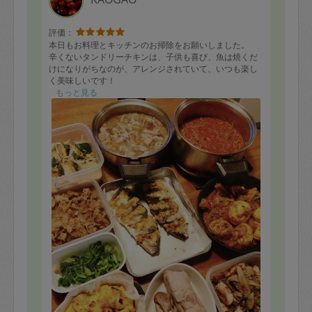
評価：
本日もお料理とキッチンのお掃除をお願いしました。
辛くないタンドリーチキンは、子供も喜び、魚は焼くだ
けになりがちなのが、アレンジされていて、いつも楽し
く美味しいです！
もっと見る
●メニュー●
①ローストポーク
②ミートソース
③魚料理
④魚料理
⑤ほか当日のもので何か