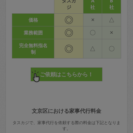
タスカ
A
B
ジ
社
社
◎
×
△
価格
◎
〇
×
業務範囲
完全無料指名
◎
△
〇
制
文京区における家事代行料金
タスカジで、家事代行を依頼する際の料金は下記となりま
す。