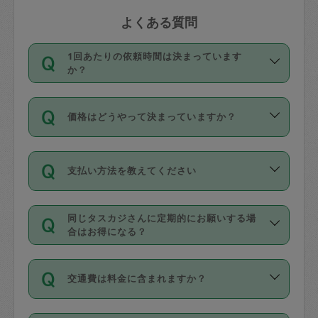
よくある質問
1回あたりの依頼時間は決まっています
か？
依頼1回につき3時間固定です。3時間を
価格はどうやって決まっていますか？
超えて依頼したい場合は、延長機能をご
利用ください。機能をご利用いただくに
11種類の価格帯の中からタスカジさん自
は、タスカジさんに事前に相談し、合意
支払い方法を教えてください
身が価格を選んで設定しています。
の上事前申請することが必要です。な
タスカジさんの価格設定には最初は制限
お、3時間を下回っても、値引き等はござ
お支払方法はクレジットカード（Visa／
があり、レビュー件数、レビューの平均
いません。
同じタスカジさんに定期的にお願いする場
Master／JCB／AMERICAN EXPRESS／
値、などで除々に設定可能な最高額が上
合はお得になる？
Diners Club）のみとなります。
がっていく仕組みになっています。
依頼には「スポット」と「定期（毎週｜
カード情報のご登録は、依頼リクエスト
交通費は料金に含まれますか？
隔週）」があり、「定期」の依頼は「ス
を行う際にご入力ください。プロフィー
ポット」よりお得な料金でご利用できま
ル登録時にはご入力いただかなくても大
交通費は依頼料金とは別途発生し、依頼