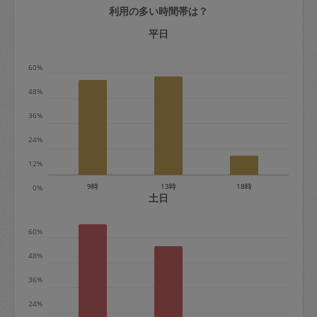
利用の多い時間帯は？
定期契約をキャンセルする場合、毎週定
期は月2回まで隔週定期は月1回までキャ
平日
ンセル料は発生しません。それ以上はキ
60%
ャンセル料が発生します。
48%
定期契約キャンセル料：
36%
・1回につき1,200円※
24%
・詳細ルールは、
こちら
を参照くださ
い。
12%
9時
13時
18時
0%
※キャンセル料金の設定について：
土日
定期依頼1回（3時間）の金額とスポット
60%
1回（3時間）依頼した場合の金額の差額
相当で料金設定されています。
48%
36%
24%