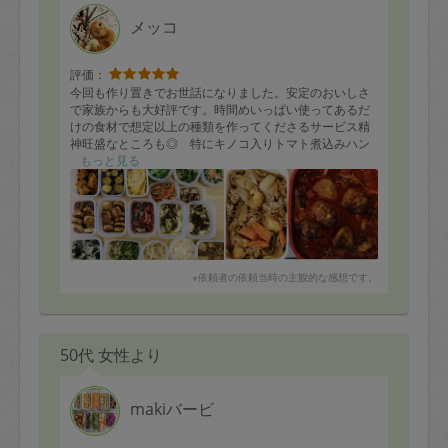
メッコ
評価：
今回も作り置きでお世話になりました。安定のおいしさ
で家族からも大好評です。時間めいっぱい使ってあるだ
けの食材で想定以上の種類を作ってくださるサービス精
神旺盛なところも◎ 特にキノコ入りトマト煮込みハン
バーグはスープもおいしくて３歳児がスープのおかわり
もっと見る
をしていました。肉じゃがもとてもおいしかったです。
冷凍可能なメニューもいれてくださっているので、どう
にかこうにか１週間ほど乗り切れそうです。我が家にと
っては大変な時期ですが、なんとか乗り切れそうでおま
けにクオリティ高いおいしい料理で幸せです。これから
もご縁のある限りお願いしたいです。改善点特に思い当
※依頼者の依頼当時の主観的な感想です。
たりません。
50代 女性より
makiバービ