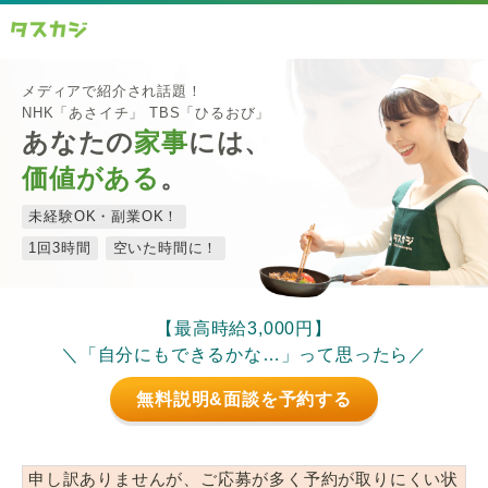
メディアで紹介され話題！
NHK「あさイチ」 TBS「ひるおび」
あなたの
家事
には、
価値がある
。
未経験OK・副業OK！
1回3時間
空いた時間に！
【最高時給3,000円】
＼「自分にもできるかな…」って思ったら／
無料説明&面談を予約する
申し訳ありませんが、ご応募が多く予約が取りにくい状