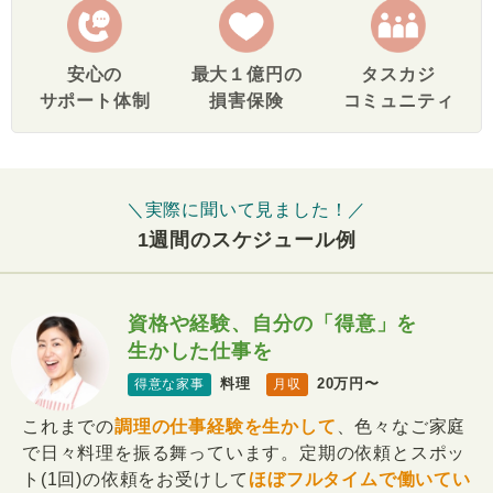
安心の
最大１億円の
タスカジ
サポート体制
損害保険
コミュニティ
＼実際に聞いて見ました！／
1週間のスケジュール例
資格や経験、自分の「得意」を
生かした仕事を
料理
20万円〜
得意な家事
月収
これまでの
調理の仕事経験を生かして
、色々なご家庭
で日々料理を振る舞っています。定期の依頼とスポッ
ト(1回)の依頼をお受けして
ほぼフルタイムで働いてい