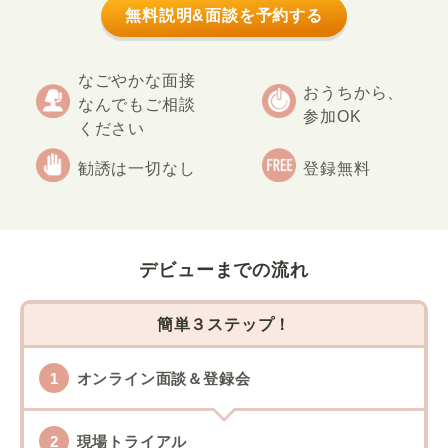
無料説明&面談を予約する
なごやかな面接
おうちから、
なんでもご相談
参加OK
ください
勧誘は一切なし
登録無料
デビューまでの流れ
簡単３ステップ！
オンライン面談＆登録会
現場トライアル