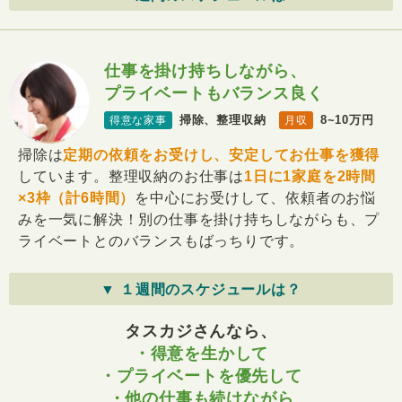
仕事を掛け持ちしながら、
プライベートもバランス良く
掃除、整理収納
8~10万円
得意な家事
月収
掃除は
定期の依頼をお受けし、安定してお仕事を獲得
しています。整理収納のお仕事は
1日に1家庭を2時間
×3枠（計6時間）
を中心にお受けして、依頼者のお悩
みを一気に解決！別の仕事を掛け持ちしながらも、プ
ライベートとのバランスもばっちりです。
▼ １週間のスケジュールは？
タスカジさんなら、
・得意を生かして
・プライベートを優先して
・他の仕事も続けながら