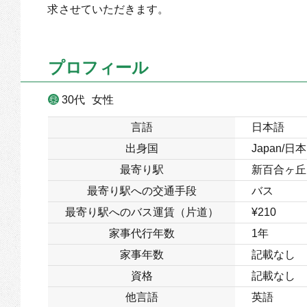
求させていただきます。
プロフィール
30代
女性
言語
日本語
出身国
Japan/日本
最寄り駅
新百合ヶ丘
最寄り駅への交通手段
バス
最寄り駅へのバス運賃（片道）
¥210
家事代行年数
1年
家事年数
記載なし
資格
記載なし
他言語
英語