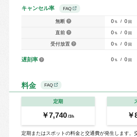
キャンセル率
FAQ
無断
0
/
0
％
回
直前
0
/
0
％
回
受付放置
0
/
0
％
回
遅刻率
0
/
0
％
回
料金
FAQ
定期
￥7,740
￥8
/3h
定期またはスポットの料金と交通費が発生します。