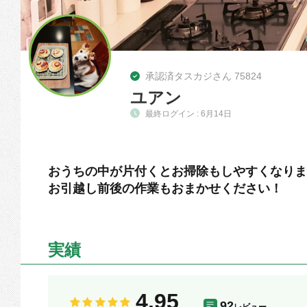
承認済タスカジさん 75824
ユアン
最終ログイン : 6月14日
おうちの中が片付くとお掃除もしやすくなりま
お引越し前後の作業もおまかせください！
実績
4.95
92
レビュー