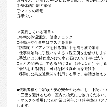
政府が示した新しい生活様式を実践し、感染防止の
①身体的距離の確保
②マスクの着用
③手洗い
＜実践している項目＞
□毎朝の体温測定、健康チェック
□移動時や仕事中はマスクを着用
□訪問宅のドアノブを触る前に手を消毒液で消毒
□仕事開始前に手洗いをする（洗面所をお借りしま
□手洗いは30秒程度かけて水と石けんで丁寧に洗う
□人との間隔は、できるだけ２ｍ（最低１ｍ）空ける
□会話をする際は、可能な限り真正面を避ける
□移動に公共交通機関を利用する際は、会話は控え
■依頼者様やご家族の安心安全のためにも、下記に
・三密を避けるため、室内の換気にご協力ください
・マスクを着用しての作業は例年より熱中症のリス
します。