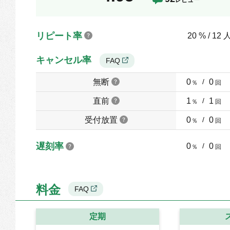
リピート率
20 % / 12 
キャンセル率
FAQ
無断
0
/
0
％
回
直前
1
/
1
％
回
受付放置
0
/
0
％
回
遅刻率
0
/
0
％
回
料金
FAQ
定期