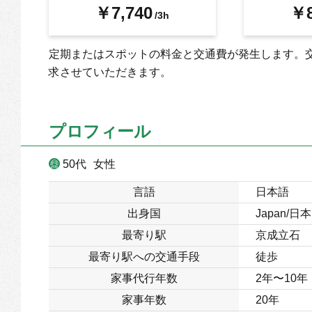
￥7,740
￥8
/3h
定期またはスポットの料金と交通費が発生します。
求させていただきます。
プロフィール
50代
女性
言語
日本語
出身国
Japan/日本
最寄り駅
京成立石
最寄り駅への交通手段
徒歩
家事代行年数
2年〜10年
家事年数
20年