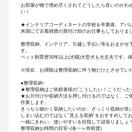
お部屋が物で埋め尽くされてどうしたら良いのかわ
い！
★インテリアコーディネートの学校を卒業後、アパ
米国にて古着雑貨の買付け卸のお仕事もしておりま
整理収納、インテリア、引越し手伝い等をおまかせ
す。
ペット飼育歴30年以上(犬猫)大型犬も大丈夫です
※現在、お掃除は整理収納に伴う物だけとさせてい
●整理収納~
★整理収納はご依頼者様の"こうしたい！こうだった
★お片付けや収納方法を押し付けるのではなく、ご
作業します。
きっちり細かく収納したいのか、ざっくり収納が良
しまい込むのではなく"見える収納"をおすすめして
一緒にきれい、使いやすいを目指して頑張りましょ
整理収納お時間の目安~(各一ヶ所程度)