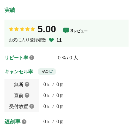
実績
5.00
3
レビュー
お気に入り登録者数
11
リピート率
0 % / 0 人
キャンセル率
FAQ
無断
0
/
0
％
回
直前
0
/
0
％
回
受付放置
0
/
0
％
回
遅刻率
0
/
0
％
回