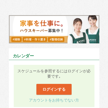
生活が楽になる事にもフォーカスした
”片付いた状態が維持しやすい環境”を作ってい
ただけました。
リクエストはベビー用品の収納をメインに、
どこを片付けていいかもわからないけど部屋が
散らかってるから綺麗にしたいという漠然とし
たものでしたがしっかり答えて下さり、
最後は時間が余ってしまう程の手際の良さでし
た ·͜·
カレンダー
スケジュールを参照するにはログインが必
■タスカジさんへ：
要です｡
とても有意義なお時間をありがとうございまし
た。お部屋が散らかり過ぎて、
ログインする
誰かに来てもらうのも恥ずかしいという気持ち
でしたが..明るい雰囲気であっという間に解決
されていくのを見ているうちにお願いして良か
アカウントをお持ちでない方
ったと心から思えました。