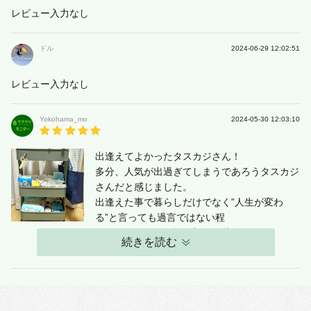
レビュー入力なし
ドル
2024-06-29 12:02:51
レビュー入力なし
Yokohama_mo
2024-05-30 12:03:10
出逢えてよかったタスカジさん！
多分、人気が出過ぎてしまうであろうタスカジ
さんだと感じました。
出逢えた事で暮らしだけでなく”人生が変わ
る”と言っても過言ではない程
あっという間にお悩み部分を片付けて下さいま
続きを読む
す。
経験も知識も豊富なので、綺麗に片付いた部屋
へと変貌させるのは勿論、
ご自身の持っている資格をフルに活かし