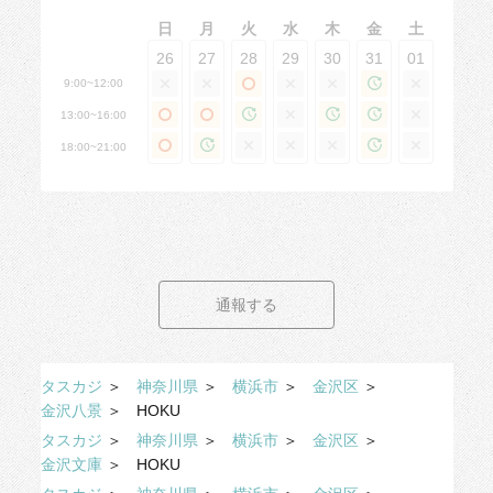
片付けに苦手意識がありましたが、
日
月
火
水
木
金
土
『大丈夫！
26
27
28
29
30
31
01
誰でもいつからでもできるようになります♪』
との優しいお言葉に勇気をもらえました！
9:00~12:00
13:00~16:00
18:00~21:00
▼プロセスチェック（ 5点）
ヒアリングからスムーズに対応いただけまし
た。作業の際もきちんと誘導して下さり、安心
してお願いできました。
▼段取りの良さ（ 5点）
段取りが良過ぎて時間が余る程でしたので、
通報する
リクエスト以上の片付けが叶いました✨️
▼丁寧さ（ 5点）
物に対する丁寧さは勿論でしたが、
タスカジ
＞
神奈川県
＞
横浜市
＞
金沢区
＞
依頼主の心にも丁寧に対応して下さいます。
金沢八景
＞
HOKU
整理収納は暮らしの一部で身近な分、それが上
タスカジ
＞
神奈川県
＞
横浜市
＞
金沢区
＞
手くできないとコンプレックスになりやすいと
金沢文庫
＞
HOKU
思います。そんな気持ちを、ささっと軽くして