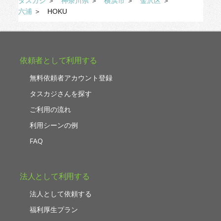
タスカジ
＞
神奈川県
＞
横浜市
＞
金沢区
＞
くれる丁寧な心遣いを感じました。
六浦
＞
HOKU
▼主体性（ 5点）
赤ちゃんや犬が居ましたが、とにかく赤ちゃん
優先で対応してくださいました。
先々まで考えた育児し易い整理収納もパッとご
提案下さるので非常に助かりました。
依頼者として利用する
無料依頼者アカウント登録
タスカジさんを探す
ご利用の流れ
利用シーンの例
FAQ
法人として利用する
法人として依頼する
福利厚生プラン