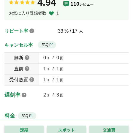
4.94
110
レビュー
お気に入り登録者数
1
リピート率
33 % / 17 人
キャンセル率
FAQ
無断
0
/
0
％
回
直前
1
/
1
％
回
受付放置
1
/
1
％
回
遅刻率
2
/
3
％
回
料金
FAQ
定期
スポット
交通費