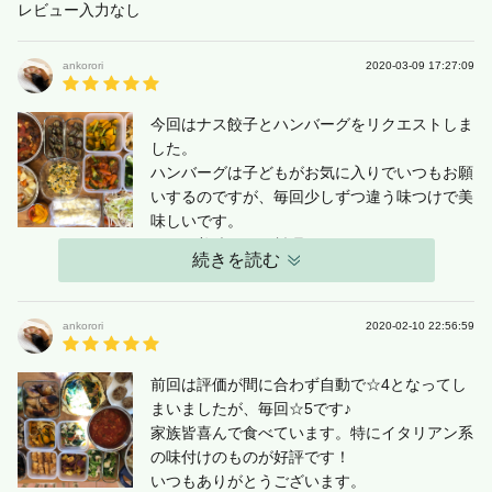
レビュー入力なし
ankorori
2020-03-09 17:27:09
今回はナス餃子とハンバーグをリクエストしま
した。
ハンバーグは子どもがお気に入りでいつもお願
いするのですが、毎回少しずつ違う味つけで美
味しいです。
いつも美味しいお料理をありがとうございま
続きを読む
す?
ankorori
2020-02-10 22:56:59
前回は評価が間に合わず自動で☆4となってし
まいましたが、毎回☆5です♪
家族皆喜んで食べています。特にイタリアン系
の味付けのものが好評です！
いつもありがとうございます。