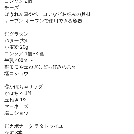
コンソメ 2個
チーズ
ほうれん草やベーコンなどお好みの具材
オーブン オーブンで使用できる容器
◎グラタン
バター 大4
小麦粉 20g
コンソメ 1個〜2個
牛乳 400ml〜
鶏モモや玉ねぎなどお好みの具材
塩コショウ
◎かぼちゃサラダ
かぼちゃ 1/4
玉ねぎ 1/2
マヨネーズ
塩コショウ
◎カポナータ ラタトゥイユ
なす 3本