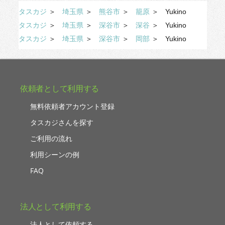
タスカジ
＞
埼玉県
＞
熊谷市
＞
籠原
＞
Yukino
タスカジ
＞
埼玉県
＞
深谷市
＞
深谷
＞
Yukino
タスカジ
＞
埼玉県
＞
深谷市
＞
岡部
＞
Yukino
依頼者として利用する
無料依頼者アカウント登録
タスカジさんを探す
ご利用の流れ
利用シーンの例
FAQ
法人として利用する
法人として依頼する