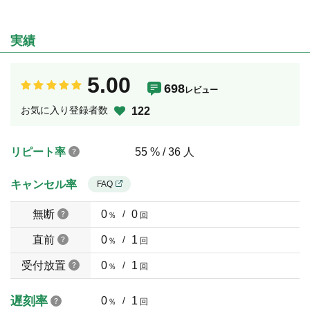
実績
5.00
698
レビュー
お気に入り登録者数
122
リピート率
55 % / 36 人
キャンセル率
FAQ
無断
0
/
0
％
回
直前
0
/
1
％
回
受付放置
0
/
1
％
回
遅刻率
0
/
1
％
回