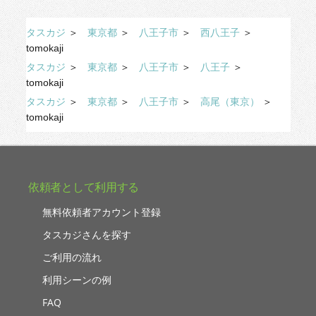
タスカジ
＞
東京都
＞
八王子市
＞
西八王子
＞
tomokaji
タスカジ
＞
東京都
＞
八王子市
＞
八王子
＞
tomokaji
タスカジ
＞
東京都
＞
八王子市
＞
高尾（東京）
＞
tomokaji
依頼者として利用する
無料依頼者アカウント登録
タスカジさんを探す
ご利用の流れ
利用シーンの例
FAQ