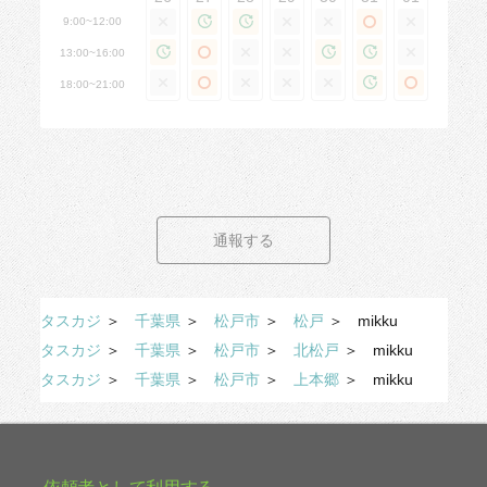
9:00~12:00
13:00~16:00
18:00~21:00
通報する
タスカジ
＞
千葉県
＞
松戸市
＞
松戸
＞
mikku
タスカジ
＞
千葉県
＞
松戸市
＞
北松戸
＞
mikku
タスカジ
＞
千葉県
＞
松戸市
＞
上本郷
＞
mikku
依頼者として利用する