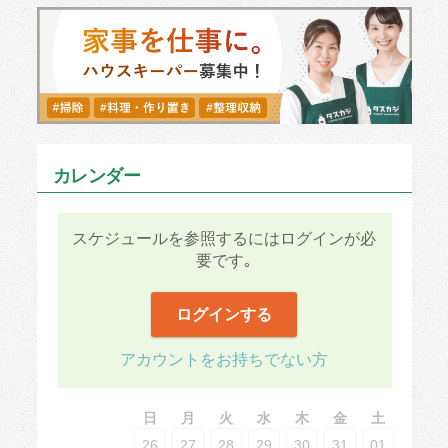
カレンダー
スケジュールを参照するにはログインが必
要です｡
ログインする
アカウントをお持ちでない方
日
月
火
水
木
金
土
26
27
28
29
30
31
01