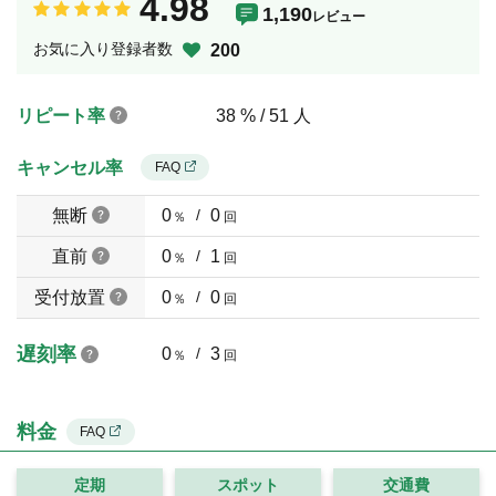
4.98
1,190
レビュー
お気に入り登録者数
200
リピート率
38 % / 51 人
キャンセル率
FAQ
無断
0
/
0
％
回
直前
0
/
1
％
回
受付放置
0
/
0
％
回
遅刻率
0
/
3
％
回
料金
FAQ
定期
スポット
交通費