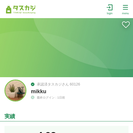
login
menu
承認済タスカジさん 60126
mikku
最終ログイン : 1日前
実績