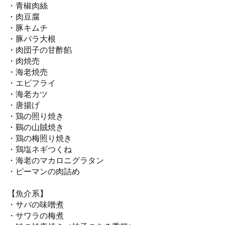
・青椒肉絲
・肉豆腐
・豚キムチ
・豚バラ大根
・肉団子の甘酢餡
・肉焼売
・海老焼売
・エビフライ
・海老カツ
・唐揚げ
・鶏の照り焼き
・鷄の山賊焼き
・鶏の梅照り焼き
・鶏塩ネギつくね
・海老のマカロニグラタン
・ピーマンの肉詰め
【魚介系】
・サバの味噌煮
・サワラの梅煮