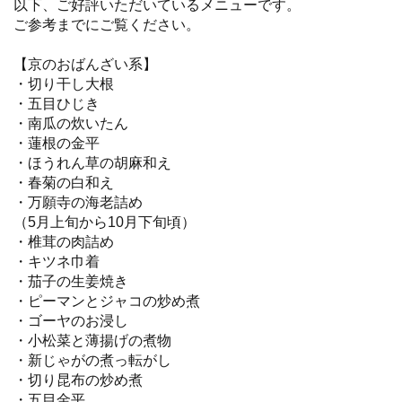
以下、ご好評いただいているメニューです。
ご参考までにご覧ください。
【京のおばんざい系】
・切り干し大根
・五目ひじき
・南瓜の炊いたん
・蓮根の金平
・ほうれん草の胡麻和え
・春菊の白和え
・万願寺の海老詰め
（5月上旬から10月下旬頃）
・椎茸の肉詰め
・キツネ巾着
・茄子の生姜焼き
・ピーマンとジャコの炒め煮
・ゴーヤのお浸し
・小松菜と薄揚げの煮物
・新じゃがの煮っ転がし
・切り昆布の炒め煮
・五目金平