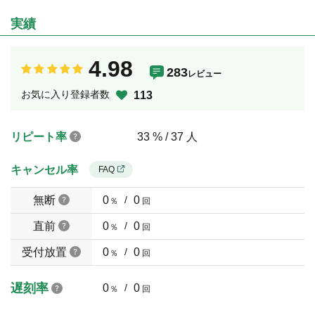
実績
4.98
283
レビュー
お気に入り登録者数
113
リピート率
33 % / 37 人
キャンセル率
FAQ
無断
0
/
0
％
回
直前
0
/
0
％
回
受付放置
0
/
0
％
回
遅刻率
0
/
0
％
回