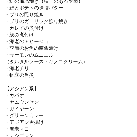
・鮭の柚庵焼き（柚子のある季節）
・鮭とポテトの味噌バター
・ブリの照り焼き
・ブリのガーリック照り焼き
・カレイの煮付け
・鯛の煮付け
・海老のアヒージョ
・季節のお魚の南蛮漬け
・サーモンのムニエル
（タルタルソース・キノコクリーム）
・海老チリ
・帆立の旨煮
【アジアン系】
・ガパオ
・ヤムウンセン
・ガイヤーン
・グリーンカレー
・アジアン唐揚げ
・海老マヨ
・ナシゴレン