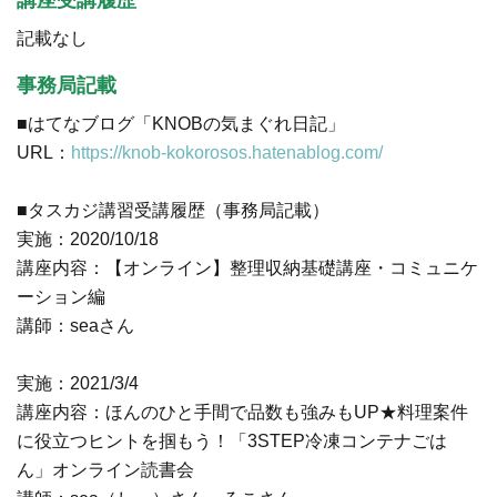
記載なし
事務局記載
■はてなブログ「KNOBの気まぐれ日記」
URL：
https://knob-kokorosos.hatenablog.com/
■タスカジ講習受講履歴（事務局記載）
実施：2020/10/18
講座内容：【オンライン】整理収納基礎講座・コミュニケ
ーション編
講師：seaさん
実施：2021/3/4
講座内容：ほんのひと手間で品数も強みもUP★料理案件
に役立つヒントを掴もう！「3STEP冷凍コンテナごは
ん」オンライン読書会