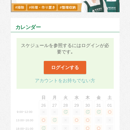
カレンダー
スケジュールを参照するにはログインが必
要です｡
ログインする
アカウントをお持ちでない方
日
月
火
水
木
金
土
26
27
28
29
30
31
01
9:00~12:00
13:00~16:00
18:00~21:00