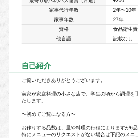
最寄り駅へのバス運賃（片道）
¥200
家事代行年数
2年〜10年
家事年数
27年
資格
食品衛生責
他言語
記載なし
自己紹介
ご覧いただきありがとうございます。
実家が家庭料理の小さな店で、学生の頃から調理を
たします。
〜初めてご覧になる方〜
お作りする品数は、量や料理の行程によりますが6品
特にメニューのリクエストがない場合は下記のメニ