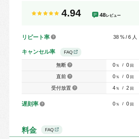
4.94
48
レビュー
リピート率
38 % / 6 人
キャンセル率
FAQ
無断
0
/
0
％
回
直前
0
/
0
％
回
受付放置
4
/
2
％
回
遅刻率
0
/
0
％
回
料金
FAQ