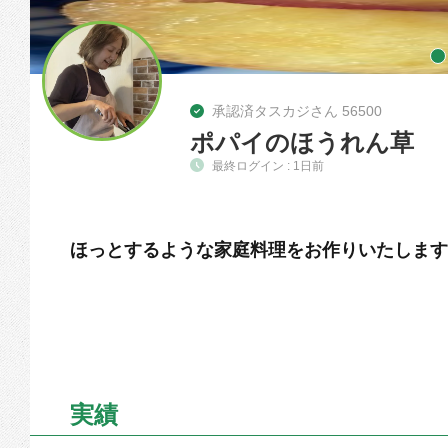
承認済タスカジさん 56500
ポパイのほうれん草
最終ログイン : 1日前
ほっとするような家庭料理をお作りいたします
実績