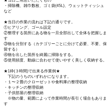
★当日ご用意いただくもの
・掃除機、雑巾数枚、ゴミ袋(45L)、ウェットティッシュ
など
★当日の作業の流れは下記の通りです。
①ヒアリング、ゴール設定
②整理する箇所にある物を一旦全部出して全体を把握しま
す
③物を分別する（カテゴリーごとに分けて必要、不要、保
留する）
④物を出した箇所を綺麗に掃除をする。
⑤使用頻度、動線に合わせて使いやすく美しく収納する。
★1枠(３時間)で出来る作業例★
下記のうちのいずれかになります。
・１〜２畳のクローゼットや食料庫の整理収納
・キッチンの整理収納
・子供部屋の整理収納
※物の量、範囲によって作業時間が長引く場合もありま
す