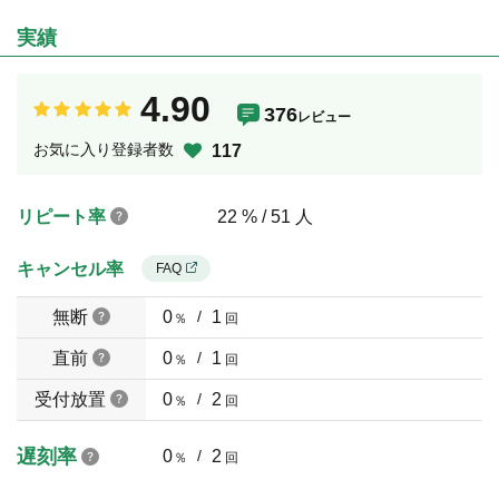
実績
4.90
376
レビュー
お気に入り登録者数
117
リピート率
22 % / 51 人
キャンセル率
FAQ
無断
0
/
1
％
回
直前
0
/
1
％
回
受付放置
0
/
2
％
回
遅刻率
0
/
2
％
回