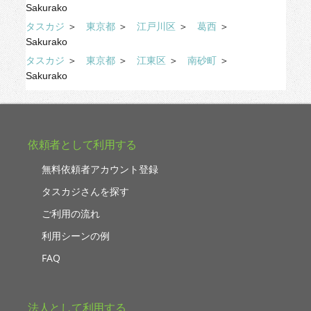
Sakurako
タスカジ
＞
東京都
＞
江戸川区
＞
葛西
＞
Sakurako
タスカジ
＞
東京都
＞
江東区
＞
南砂町
＞
Sakurako
依頼者として利用する
無料依頼者アカウント登録
タスカジさんを探す
ご利用の流れ
利用シーンの例
FAQ
法人として利用する