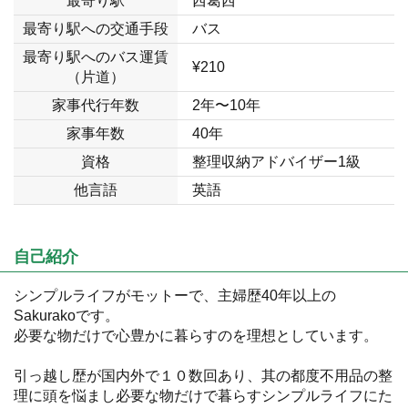
最寄り駅
西葛西
最寄り駅への交通手段
バス
最寄り駅へのバス運賃
¥210
（片道）
家事代行年数
2年〜10年
家事年数
40年
資格
整理収納アドバイザー1級
他言語
英語
自己紹介
シンプルライフがモットーで、主婦歴40年以上の
Sakurakoです。
必要な物だけで心豊かに暮らすのを理想としています。
引っ越し歴が国内外で１０数回あり、其の都度不用品の整
理に頭を悩まし必要な物だけで暮らすシンプルライフにた