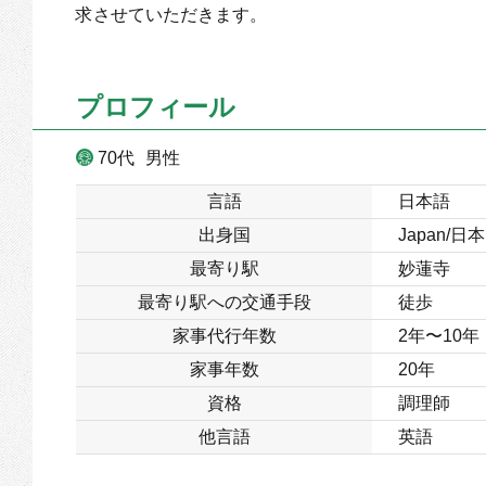
求させていただきます。
プロフィール
70代
男性
言語
日本語
出身国
Japan/日本
最寄り駅
妙蓮寺
最寄り駅への交通手段
徒歩
家事代行年数
2年〜10年
家事年数
20年
資格
調理師
他言語
英語