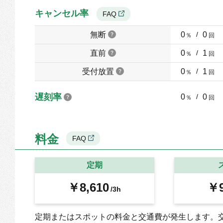
キャンセル率
FAQ
無断
0
/
0
％
回
直前
0
/
1
％
回
受付放置
0
/
1
％
回
遅刻率
0
/
0
％
回
料金
FAQ
定期
￥8,610
￥9
/3h
定期またはスポットの料金と交通費が発生します。