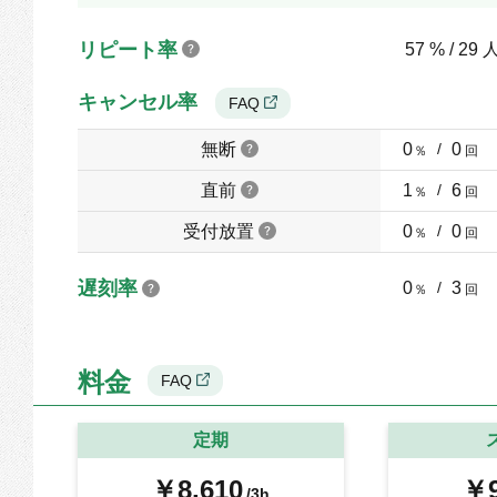
リピート率
57 % / 29 
キャンセル率
FAQ
無断
0
/
0
％
回
直前
1
/
6
％
回
受付放置
0
/
0
％
回
遅刻率
0
/
3
％
回
料金
FAQ
定期
￥8,610
￥9
/3h