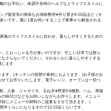
捨離のお手伝い、体調不良時のヘルプなどライフスタイルに
ング寝室等の簡単なお掃除整理➕作り置き8-10品ほど（キ
多いです。週に1度お伺いすることで家事から解放される
しご家族のライフスタイルに合わせ、暮らしやすくするための
い」とおっしゃる方が多いのですが、忙しい日常では散ら
になさらないでください。それをいかに暮らしやすくする
感じます
ただきます。(キッチンの状態や食材にもよります。)お子様がお
わせてお作りいたします。電子レンジ、オーブンは一切つ
類、人参、ジャガイモ、玉ねぎ➕野菜5-6種類、ハム、厚揚
みの味付けなどをお伺いしながらお作りします。メニュー
事前にメニューや材料のご提案をさせて頂きます。）
間半くらいになりますので12-15品くらいです。