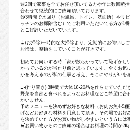
週2回で家事を全てお任せ頂いてる方や年に数回断
合わせて継続的にご依頼頂いております。
😊3時間で水回り（お風呂、トイレ、洗面所）やリビ
ッチンのお掃除含む）でご利用いただいてる方が1番
とご好評いただいています。
🧹(お掃除)一時的な大掃除より、定期的にお伺い
お掃除、整頓をしていくことが好きです。
初めてお伺いする時「家が散らかっていて恥ずかし
かっているのが当たり前と思っています。全くお気
かを考えるのが私の仕事と考え、そこにやりがいを
🍳(作り置き) 3時間で大体18-20品を作らせてい
野菜を自然と食べれるようなお料理などご希望に合
かいません。
予めメニューを決めずお好きな材料（お肉お魚4-5種
げなどお好きな材料を用意して頂き、その場でお好
を決めていた方がお買い物がしやすいという方には
🛒お買い物からのご依頼の場合はお料理の時間が2時