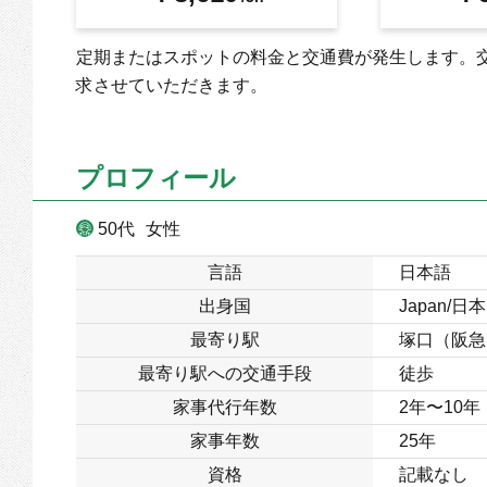
定期またはスポットの料金と交通費が発生します。
求させていただきます。
プロフィール
50代
女性
言語
日本語
出身国
Japan/日本
最寄り駅
塚口（阪急
最寄り駅への交通手段
徒歩
家事代行年数
2年〜10年
家事年数
25年
資格
記載なし