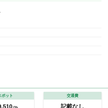
人
スポット
交通費
,510
記載なし
/3h