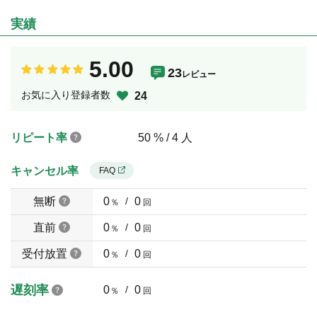
実績
5.00
23
レビュー
お気に入り登録者数
24
リピート率
50 % / 4 人
キャンセル率
FAQ
無断
0
/
0
％
回
直前
0
/
0
％
回
受付放置
0
/
0
％
回
遅刻率
0
/
0
％
回