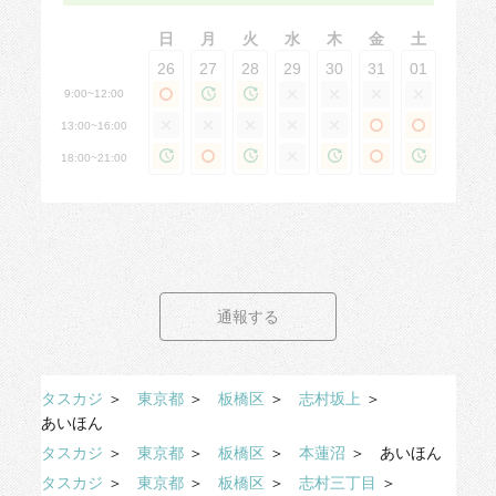
日
月
火
水
木
金
土
26
27
28
29
30
31
01
9:00~12:00
13:00~16:00
18:00~21:00
通報する
タスカジ
＞
東京都
＞
板橋区
＞
志村坂上
＞
あいほん
タスカジ
＞
東京都
＞
板橋区
＞
本蓮沼
＞
あいほん
タスカジ
＞
東京都
＞
板橋区
＞
志村三丁目
＞