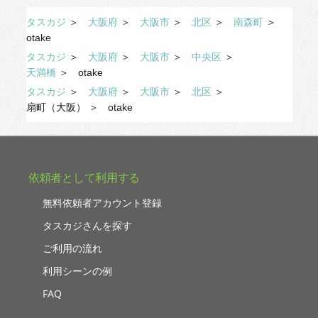
タスカジ
＞
大阪府
＞
大阪市
＞
北区
＞
南森町
＞
otake
タスカジ
＞
大阪府
＞
大阪市
＞
中央区
＞
天満橋
＞
otake
タスカジ
＞
大阪府
＞
大阪市
＞
北区
＞
扇町（大阪）
＞
otake
依頼者として利用する
無料依頼者アカウント登録
タスカジさんを探す
ご利用の流れ
利用シーンの例
FAQ