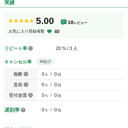
実績
5.00
18
レビュー
お気に入り登録者数
40
リピート率
20 % / 3 人
キャンセル率
FAQ
無断
0
/
0
％
回
直前
0
/
0
％
回
受付放置
0
/
0
％
回
遅刻率
0
/
0
％
回