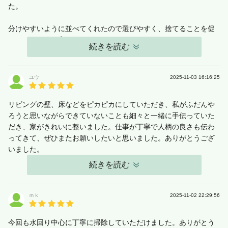
た。
分けやすいように並べてくれたので選びやすく、捨てることを促
すわけでもなく寄り添ってくれてとてもやりやすかったです。
続きを読む
ぶっ通しで作業してくださり、本当に大変だったと思います。
ユウ
2025-11-03 16:16:25
クローゼットからはみ出していた服もスッキリしてお願いしてよ
かったです。
リビングの壁、床などをピカピカにしていただき、私がふだんや
ろうと思いながらできていないことも細々と一緒に手伝っていた
お人柄もとても丁寧な方でまたお願いしたいです。
だき、家がきれいに整いました。仕事が丁寧で人柄の良さも伝わ
ありがとうございました！
ってきて、ぜひまたお願いしたいと思いました。ありがとうござ
いました。
続きを読む
ｍｋ
2025-11-02 22:29:56
今回も水回り中心に丁寧に掃除していただけました。ありがとう