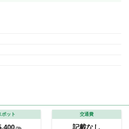
スポット
交通費
,400
記載なし
/3h