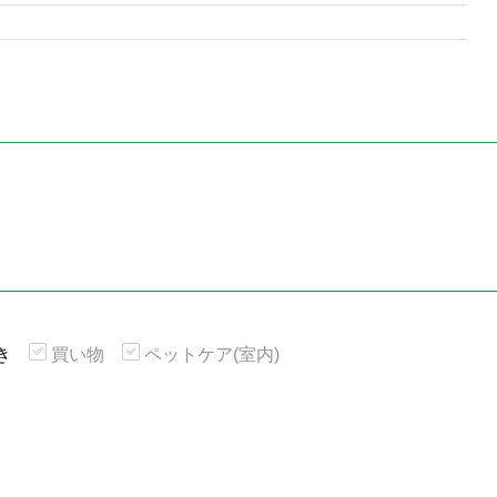
き
買い物
ペットケア(室内)