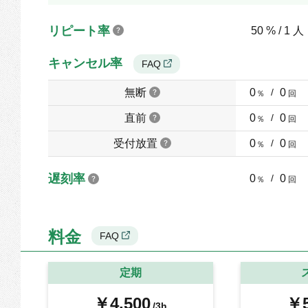
リピート率
50 % / 1 人
キャンセル率
FAQ
無断
0
/
0
％
回
直前
0
/
0
％
回
受付放置
0
/
0
％
回
遅刻率
0
/
0
％
回
料金
FAQ
定期
￥4,500
￥5
/3h