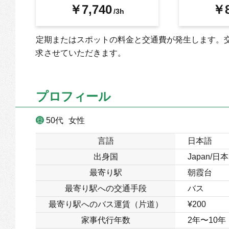
￥7,740
￥8
/3h
定期またはスポットの料金と交通費が発生します。
求させていただきます。
プロフィール
50代
女性
言語
日本語
出身国
Japan/日本
最寄り駅
朝霞台
最寄り駅への交通手段
バス
最寄り駅へのバス運賃（片道）
¥200
家事代行年数
2年〜10年