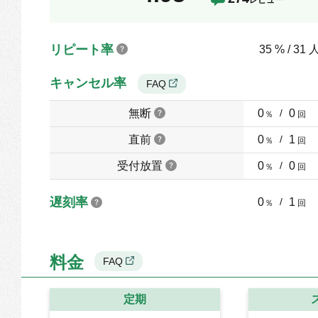
リピート率
35 % / 31 
キャンセル率
FAQ
無断
0
/
0
％
回
直前
0
/
1
％
回
受付放置
0
/
0
％
回
遅刻率
0
/
1
％
回
料金
FAQ
定期