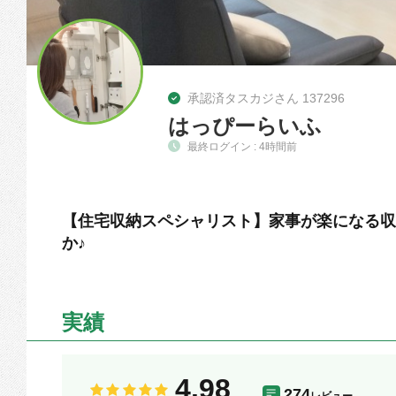
承認済タスカジさん 137296
はっぴーらいふ
最終ログイン : 4時間前
【住宅収納スペシャリスト】家事が楽になる収
か♪
実績
4.98
274
レビュー