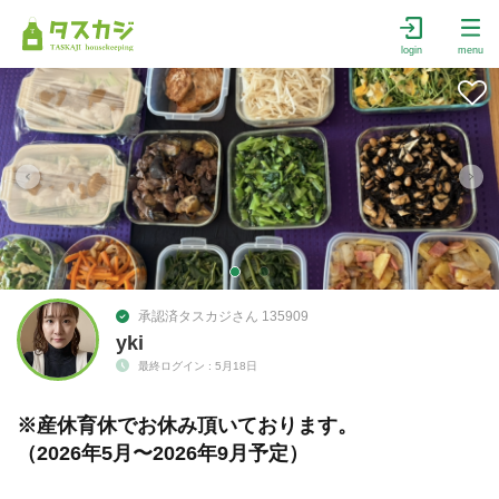
login
menu
承認済タスカジさん 135909
yki
最終ログイン : 5月18日
※産休育休でお休み頂いております。
（2026年5月〜2026年9月予定）