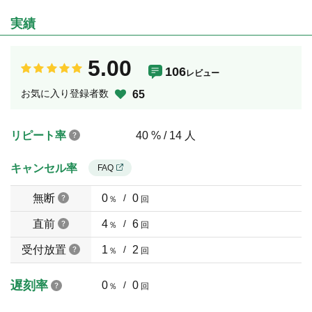
実績
5.00
106
レビュー
お気に入り登録者数
65
リピート率
40 % / 14 人
キャンセル率
FAQ
無断
0
/
0
％
回
直前
4
/
6
％
回
受付放置
1
/
2
％
回
遅刻率
0
/
0
％
回