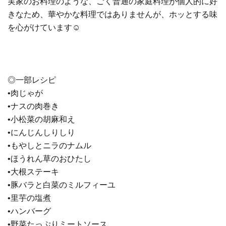
実家のお料理のような、ごく普通の家庭料理が個人的に好
きなため、華やかな料理ではありませんが、ホッとする味
を心がけています☺︎
◎一部レシピ
•肉じゃが
•ナスの肉巻き
•小松菜の胡麻和え
•にんじんしりしり
•もやしとニラのナムル
•ほうれん草のおひたし
•大根ステーキ
•豚バラと白菜のミルフィーユ
•里芋の塩煮
•ハンバーグ
•野菜たっぷりミートソース