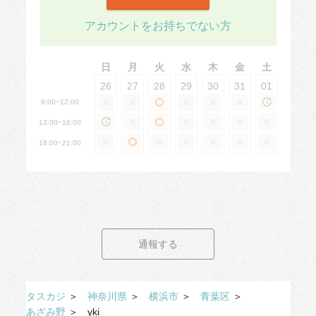
アカウントをお持ちでない方
日
月
火
水
木
金
土
26
27
28
29
30
31
01
9:00~12:00
13:00~16:00
18:00~21:00
通報する
タスカジ
＞
神奈川県
＞
横浜市
＞
青葉区
＞
あざみ野
＞
yki