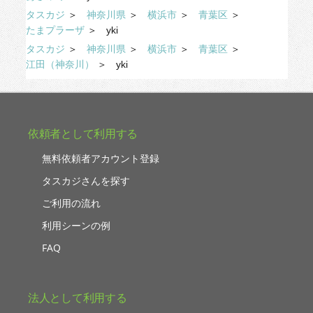
タスカジ
＞
神奈川県
＞
横浜市
＞
青葉区
＞
たまプラーザ
＞
yki
タスカジ
＞
神奈川県
＞
横浜市
＞
青葉区
＞
江田（神奈川）
＞
yki
依頼者として利用する
無料依頼者アカウント登録
タスカジさんを探す
ご利用の流れ
利用シーンの例
FAQ
法人として利用する