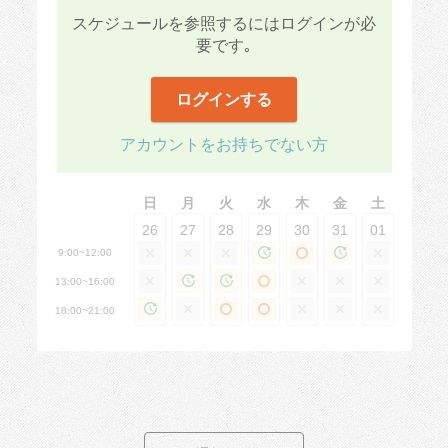
かったです。
スケジュールを参照するにはログインが必
要です｡
▼プロセスチェック（5点）
ログインする
ご挨拶、作業、片付けどれも丁寧でした。
▼段取りの良さ（ 5点）
作業内容の確認をとり、スムーズに進めていただきました。
アカウントをお持ちでない方
▼丁寧さ（5点）
お願いした内容に沿ってしっかり作業していただけました。
日
月
火
水
木
金
土
▼主体性（ 5点）
26
27
28
29
30
31
01
お料理はどう保存するかなど、聞いていただき助かりました。
9:00~12:00
13:00~16:00
18:00~21:00