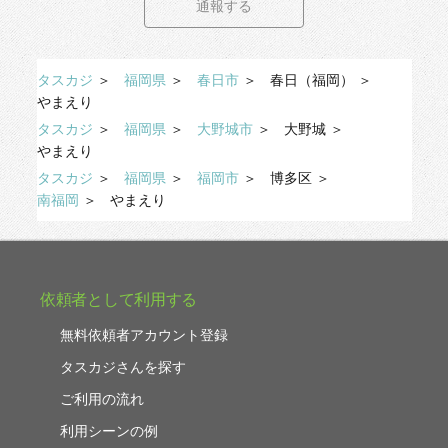
通報する
タスカジ
＞
福岡県
＞
春日市
＞
春日（福岡）
＞
やまえり
タスカジ
＞
福岡県
＞
大野城市
＞
大野城
＞
やまえり
タスカジ
＞
福岡県
＞
福岡市
＞
博多区
＞
南福岡
＞
やまえり
依頼者として利用する
無料依頼者アカウント登録
タスカジさんを探す
ご利用の流れ
利用シーンの例