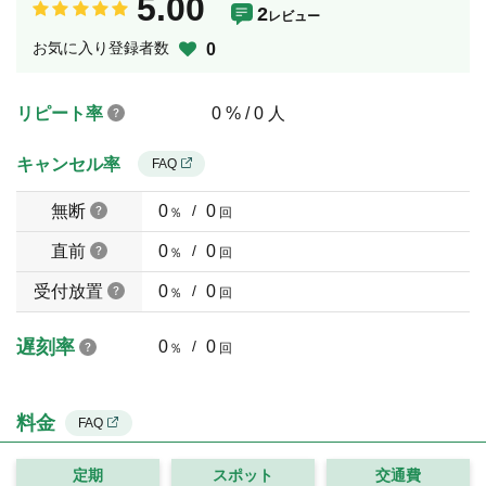
5.00
2
レビュー
お気に入り登録者数
0
リピート率
0 % / 0 人
キャンセル率
FAQ
無断
0
/
0
％
回
直前
0
/
0
％
回
受付放置
0
/
0
％
回
遅刻率
0
/
0
％
回
料金
FAQ
定期
スポット
交通費