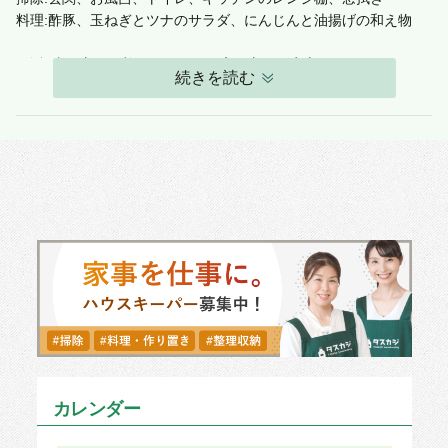
料理:酢豚、玉ねぎとツナのサラダ、にんじんと油揚げの和え物
■依頼者の方へ：礼儀正しくご丁寧な方で、安心してお任せするこ
続きを読む
とができました。多くの箇所のお掃除を依頼しても、てきぱきと
動いてくださり、予定通りにお願いしたら箇所を完了させてくだ
さいました。
・このタスカジさんについて
お掃除もお料理も、時間をきちんと配分して終わらせていただけ
ました。子どもも在宅でしたが、話しかけてくださったり、明る
く接していただきました。
・おすすめの依頼方法
お子様もいらっしゃると仰っていたので、子ども向けのお料理も
お願いしやすいなと思いました。
■タスカジさんへ
こちらがお話しできないタイミングもあったにもかかわらず、汲
み取ってくださり、また、笑顔で明るく接していただき、ありが
カレンダー
とうございました。どの箇所も隅々までお掃除してもらえて大変
助かりました。お料理もてきぱき作っていただき、どれも美味し