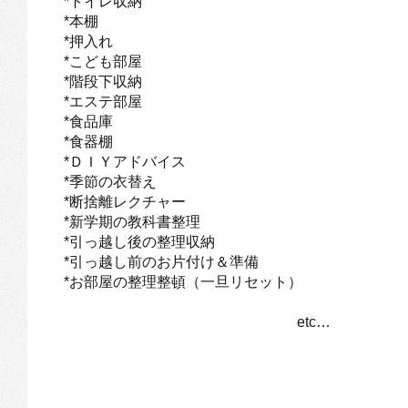
*トイレ収納
*本棚
*押入れ
*こども部屋
*階段下収納
*エステ部屋
*食品庫
*食器棚
*ＤＩＹアドバイス
*季節の衣替え
*断捨離レクチャー
*新学期の教科書整理
*引っ越し後の整理収納
*引っ越し前のお片付け＆準備
*お部屋の整理整頓（一旦リセット）
etc…