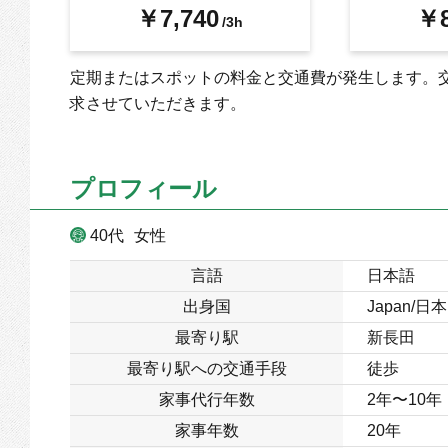
￥7,740
￥8
/3h
定期またはスポットの料金と交通費が発生します。
求させていただきます。
プロフィール
40代
女性
言語
日本語
出身国
Japan/日本
最寄り駅
新長田
最寄り駅への交通手段
徒歩
家事代行年数
2年〜10年
家事年数
20年