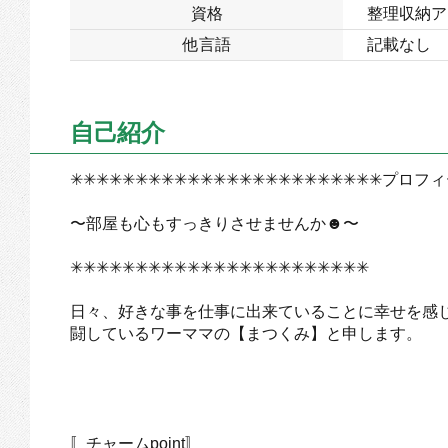
資格
整理収納ア
他言語
記載なし
自己紹介
✳✳✳✳✳✳✳✳✳✳✳✳✳✳✳✳✳✳✳✳✳✳✳✳プロ
〜部屋も心もすっきりさせませんか☻〜
✳✳✳✳✳✳✳✳✳✳✳✳✳✳✳✳✳✳✳✳✳✳✳
日々、好きな事を仕事に出来ていることに幸せを感
闘しているワーママの【まつくみ】と申します。
〚チャームpoint〛