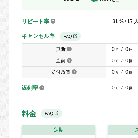
リピート率
31 % / 17 
キャンセル率
FAQ
無断
0
/
0
％
回
直前
0
/
0
％
回
受付放置
0
/
0
％
回
遅刻率
0
/
0
％
回
料金
FAQ
定期