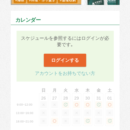
カレンダー
スケジュールを参照するにはログインが必
要です｡
ログインする
アカウントをお持ちでない方
日
月
火
水
木
金
土
26
27
28
29
30
31
01
9:00~12:00
13:00~16:00
18:00~21:00