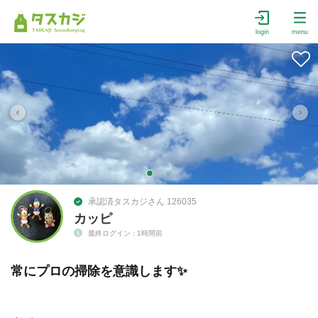
login
menu
承認済タスカジさん 126035
カッピ
最終ログイン : 1時間前
常にプロの掃除を意識します✨