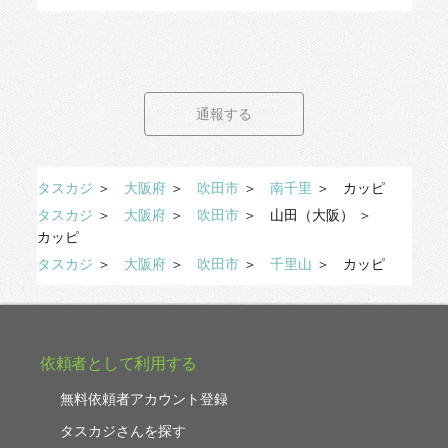
通報する
タスカジ
＞
大阪府
＞
吹田市
＞
南千里
＞
カッピ
タスカジ
＞
大阪府
＞
吹田市
＞
山田（大阪）
＞
カッピ
タスカジ
＞
大阪府
＞
吹田市
＞
千里山
＞
カッピ
依頼者として利用する
無料依頼者アカウント登録
タスカジさんを探す