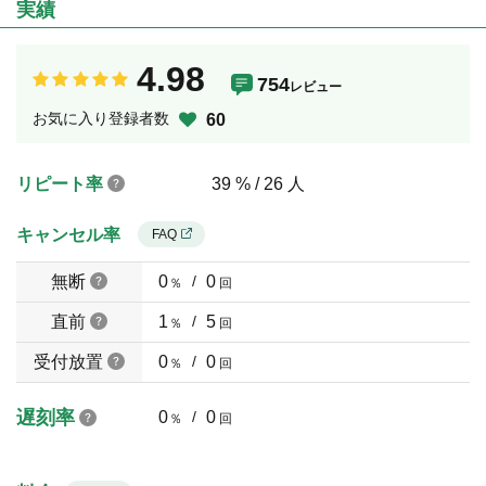
実績
4.98
754
レビュー
お気に入り登録者数
60
リピート率
39 % / 26 人
キャンセル率
FAQ
無断
0
/
0
％
回
直前
1
/
5
％
回
受付放置
0
/
0
％
回
遅刻率
0
/
0
％
回