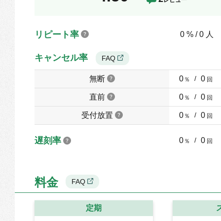
リピート率
0 % / 0 人
キャンセル率
FAQ
無断
0
/
0
％
回
直前
0
/
0
％
回
受付放置
0
/
0
％
回
遅刻率
0
/
0
％
回
料金
FAQ
定期