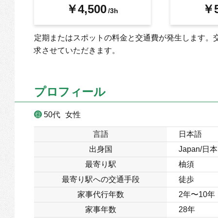
￥4,500
￥5
/3h
定期またはスポットの料金と交通費が発生します。
求させていただきます。
プロフィール
50代
女性
言語
日本語
出身国
Japan/日本
最寄り駅
柚須
最寄り駅への交通手段
徒歩
家事代行年数
2年〜10年
家事年数
28年