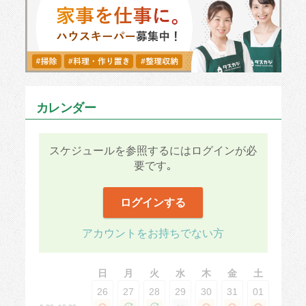
カレンダー
スケジュールを参照するにはログインが必
要です｡
ログインする
アカウントをお持ちでない方
日
月
火
水
木
金
土
26
27
28
29
30
31
01