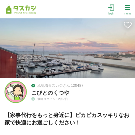
login
menu
承認済タスカジさん 120487
こびとのくつや
最終ログイン : 2月7日
【家事代行をもっと身近に】ピカピカスッキリなお
家で快適にお過ごしください！