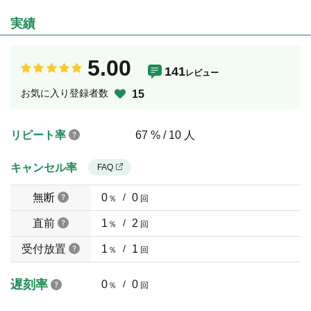
実績
5.00
141
レビュー
お気に入り登録者数
15
リピート率
67 % / 10 人
キャンセル率
FAQ
無断
0
/
0
％
回
直前
1
/
2
％
回
受付放置
1
/
1
％
回
遅刻率
0
/
0
％
回