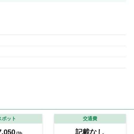
スポット
交通費
,050
記載なし
/3h