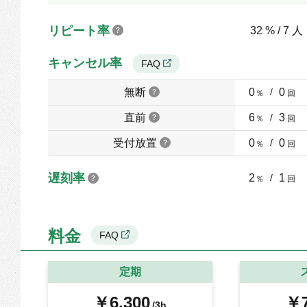
リピート率
32 % / 7 人
キャンセル率
FAQ
無断
0
/
0
％
回
直前
6
/
3
％
回
受付放置
0
/
0
％
回
遅刻率
2
/
1
％
回
料金
FAQ
定期
￥6,300
￥7
/3h