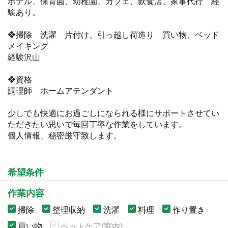
ホテル、保育園、幼稚園、カフェ、飲食店、家事代行 経
験あり。
❖掃除 洗濯 片付け、引っ越し荷造り 買い物、ベッド
メイキング
経験沢山
❖資格
調理師 ホームアテンダント
少しでも快適にお過ごしになられる様にサポートさせてい
ただきたい思いで毎回丁寧な作業をしています。
個人情報、秘密厳守致します。
希望条件
作業内容
掃除
整理収納
洗濯
料理
作り置き
買い物
ペットケア(室内)