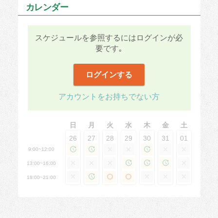
カレンダー
スケジュールを参照するにはログインが必
要です｡
ログインする
アカウントをお持ちでない方
日
月
火
水
木
金
土
26
27
28
29
30
31
01
9:00~12:00
13:00~16:00
18:00~21:00