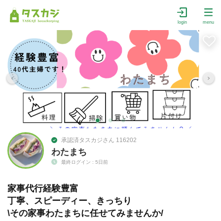
login
menu
承認済タスカジさん 116202
わたまち
最終ログイン : 5日前
家事代行経験豊富
丁寧、スピーディー、きっちり
⁠\⁠その家事わたまちに任せてみませんか/