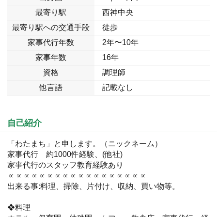
最寄り駅
西神中央
最寄り駅への交通手段
徒歩
家事代行年数
2年〜10年
家事年数
16年
資格
調理師
他言語
記載なし
自己紹介
「わたまち」と申します。（ニックネーム）
家事代行 約1000件経験、(他社)
家事代行のスタッフ教育経験あり
∝∝∝∝∝∝∝∝∝∝∝∝∝∝∝∝∝∝
出来る事:料理、掃除、片付け、収納、買い物等。
❖料理