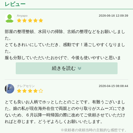
レビュー
Anyapo
2026-06-16 12:09:39
部屋の整理整頓、水回りの掃除、古紙の整理などをお願いしまし
た。
とてもきれいにしていただき、感動です！過ごしやすくなりまし
た。
服も分類していただいたおかげで、今後も使いやすいと思いま
す。
続きを読む
また散らかってきたら、是非お願いしたいです。
犬が吠えていても快く対応してくださり、とても助かりました。
クレアセリン
2026-04-15 08:08:44
とても良いお人柄でホッとしたとのことです。有難うございまし
た。娘の私が現在海外在住で両親とのやり取りがスムーズにでき
ないため、６月以降一時帰国の際に改めてご依頼させていただけ
ればと存じます。どうぞよろしくお願いいたします。
※依頼者の依頼当時の主観的な感想です。