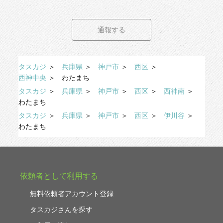
通報する
タスカジ
＞
兵庫県
＞
神戸市
＞
西区
＞
西神中央
＞
わたまち
タスカジ
＞
兵庫県
＞
神戸市
＞
西区
＞
西神南
＞
わたまち
タスカジ
＞
兵庫県
＞
神戸市
＞
西区
＞
伊川谷
＞
わたまち
依頼者として利用する
無料依頼者アカウント登録
タスカジさんを探す