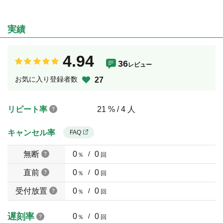
実績
4.94
36
レビュー
お気に入り登録者数
27
リピート率
21 % / 4 人
キャンセル率
FAQ
無断
0
/
0
％
回
直前
0
/
0
％
回
受付放置
0
/
0
％
回
遅刻率
0
/
0
％
回