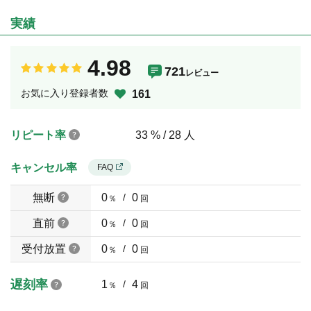
実績
4.98
721
レビュー
お気に入り登録者数
161
リピート率
33 % / 28 人
キャンセル率
FAQ
無断
0
/
0
％
回
直前
0
/
0
％
回
受付放置
0
/
0
％
回
遅刻率
1
/
4
％
回