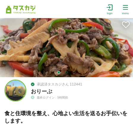
login
menu
承認済タスカジさん 112441
おりーぶ
最終ログイン : 5時間前
食と住環境を整え、心地よい生活を送るお手伝いを
します。