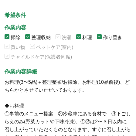
希望条件
作業内容
掃除
整理収納
洗濯
料理
作り置き
買い物
ペットケア(室内)
チャイルドケア(保護者同席)
作業内容詳細
お料理(3〜5品)＋整理整頓/お掃除、お料理(10品前後)、ど
ちらかとさせていただいております。
◆お料理
①事前のメニュー提案 ②冷蔵庫にある食材で ③下ごし
らえのみ(野菜カットや下味冷凍)。①②は2〜３日以内に
召し上がっていただくものとなります、すぐに召し上がら